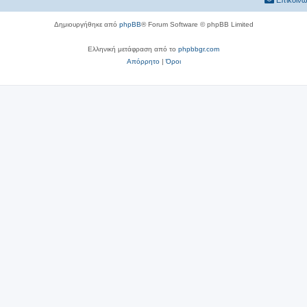
Επικοινω
Δημιουργήθηκε από
phpBB
® Forum Software © phpBB Limited
Ελληνική μετάφραση από το
phpbbgr.com
Απόρρητο
|
Όροι