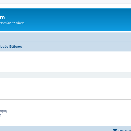
um
Πειρατών Ελλάδας.
ομός Εύβοιας‎
 αναζήτηση
ήτηση
η