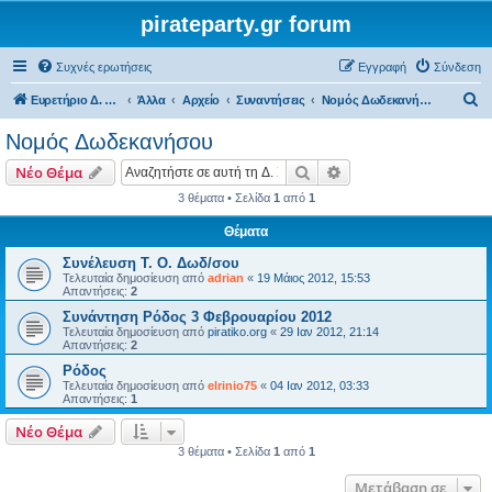
pirateparty.gr forum
Συχνές ερωτήσεις
Εγγραφή
Σύνδεση
Α
Ευρετήριο Δ. Συζήτησης
Άλλα
Αρχείο
Συναντήσεις
Νομός Δωδεκανήσου‎
ν
Νομός Δωδεκανήσου‎
α
Αναζήτηση
Ειδική αναζήτηση
Νέο Θέμα
ζ
3 θέματα • Σελίδα
1
από
1
ή
Θέματα
τ
η
Συνέλευση Τ. Ο. Δωδ/σου
Τελευταία δημοσίευση από
adrian
«
19 Μάιος 2012, 15:53
σ
Απαντήσεις:
2
η
Συνάντηση Ρόδος 3 Φεβρουαρίου 2012
Τελευταία δημοσίευση από
piratiko.org
«
29 Ιαν 2012, 21:14
Απαντήσεις:
2
Ρόδος
Τελευταία δημοσίευση από
elrinio75
«
04 Ιαν 2012, 03:33
Απαντήσεις:
1
Νέο Θέμα
3 θέματα • Σελίδα
1
από
1
Μετάβαση σε