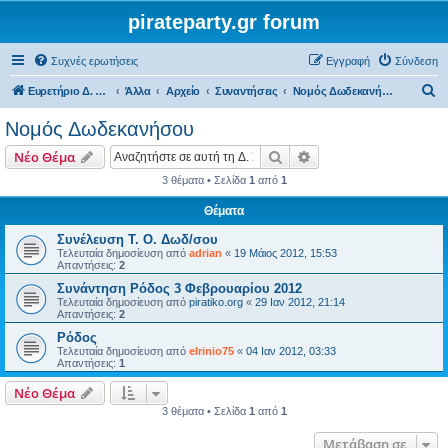
pirateparty.gr forum
Συχνές ερωτήσεις
Εγγραφή
Σύνδεση
Α
Ευρετήριο Δ. Συζήτησης
Άλλα
Αρχείο
Συναντήσεις
Νομός Δωδεκανήσου‎
ν
Νομός Δωδεκανήσου‎
α
Αναζήτηση
Ειδική αναζήτηση
Νέο Θέμα
ζ
3 θέματα • Σελίδα
1
από
1
ή
Θέματα
τ
η
Συνέλευση Τ. Ο. Δωδ/σου
Τελευταία δημοσίευση από
adrian
«
19 Μάιος 2012, 15:53
σ
Απαντήσεις:
2
η
Συνάντηση Ρόδος 3 Φεβρουαρίου 2012
Τελευταία δημοσίευση από
piratiko.org
«
29 Ιαν 2012, 21:14
Απαντήσεις:
2
Ρόδος
Τελευταία δημοσίευση από
elrinio75
«
04 Ιαν 2012, 03:33
Απαντήσεις:
1
Νέο Θέμα
3 θέματα • Σελίδα
1
από
1
Μετάβαση σε