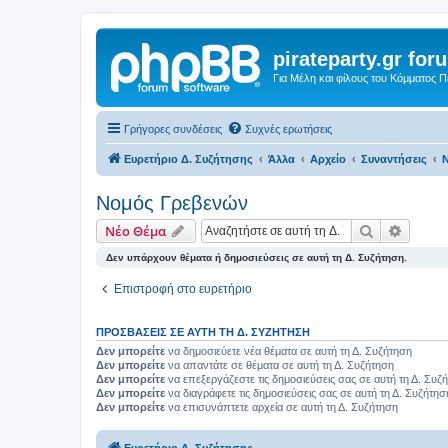
pirateparty.gr for
Για Μέλη και φίλους του Κόμματος 
Γρήγορες συνδέσεις
Συχνές ερωτήσεις
Ευρετήριο Δ. Συζήτησης
Άλλα
Αρχείο
Συναντήσεις
Ν
Νομός Γρεβενών‎
Αναζήτηση
Ειδική
Νέο Θέμα
Δεν υπάρχουν θέματα ή δημοσιεύσεις σε αυτή τη Δ. Συζήτηση.
Επιστροφή στο ευρετήριο
ΠΡΟΣΒΆΣΕΙΣ ΣΕ ΑΥΤΉ ΤΗ Δ. ΣΥΖΉΤΗΣΗ
Δεν μπορείτε
να δημοσιεύετε νέα θέματα σε αυτή τη Δ. Συζήτηση
Δεν μπορείτε
να απαντάτε σε θέματα σε αυτή τη Δ. Συζήτηση
Δεν μπορείτε
να επεξεργάζεστε τις δημοσιεύσεις σας σε αυτή τη Δ. Συζ
Δεν μπορείτε
να διαγράφετε τις δημοσιεύσεις σας σε αυτή τη Δ. Συζήτησ
Δεν μπορείτε
να επισυνάπτετε αρχεία σε αυτή τη Δ. Συζήτηση