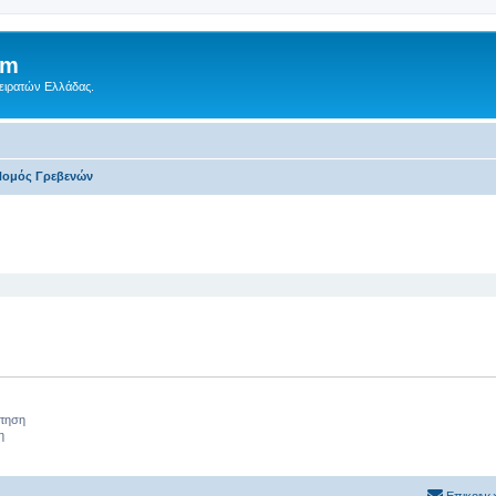
um
Πειρατών Ελλάδας.
ομός Γρεβενών‎
 αναζήτηση
ήτηση
η