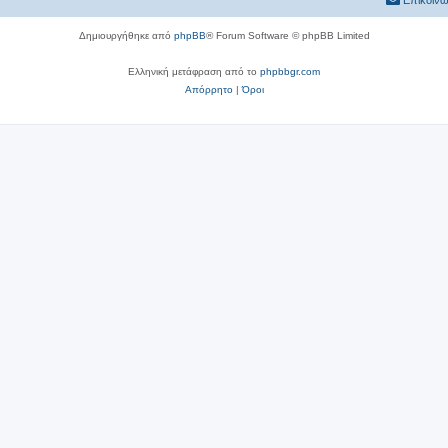
Επικοινω
Δημιουργήθηκε από
phpBB
® Forum Software © phpBB Limited
Ελληνική μετάφραση από το
phpbbgr.com
Απόρρητο
|
Όροι