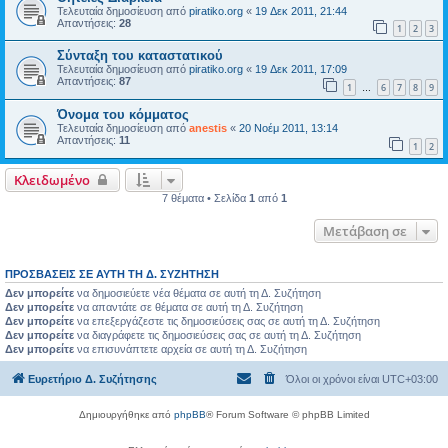
Τελευταία δημοσίευση από
piratiko.org
«
19 Δεκ 2011, 21:44
Απαντήσεις:
28
1
2
3
Σύνταξη του καταστατικού
Τελευταία δημοσίευση από
piratiko.org
«
19 Δεκ 2011, 17:09
Απαντήσεις:
87
1
6
7
8
9
…
Όνομα του κόμματος
Τελευταία δημοσίευση από
anestis
«
20 Νοέμ 2011, 13:14
Απαντήσεις:
11
1
2
Κλειδωμένο
7 θέματα • Σελίδα
1
από
1
Μετάβαση σε
ΠΡΟΣΒΆΣΕΙΣ ΣΕ ΑΥΤΉ ΤΗ Δ. ΣΥΖΉΤΗΣΗ
Δεν μπορείτε
να δημοσιεύετε νέα θέματα σε αυτή τη Δ. Συζήτηση
Δεν μπορείτε
να απαντάτε σε θέματα σε αυτή τη Δ. Συζήτηση
Δεν μπορείτε
να επεξεργάζεστε τις δημοσιεύσεις σας σε αυτή τη Δ. Συζήτηση
Δεν μπορείτε
να διαγράφετε τις δημοσιεύσεις σας σε αυτή τη Δ. Συζήτηση
Δεν μπορείτε
να επισυνάπτετε αρχεία σε αυτή τη Δ. Συζήτηση
Ευρετήριο Δ. Συζήτησης
Όλοι οι χρόνοι είναι
UTC+03:00
Δημιουργήθηκε από
phpBB
® Forum Software © phpBB Limited