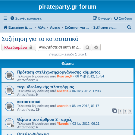
pirateparty.gr forum
Συχνές ερωτήσεις
Εγγραφή
Σύνδεση
Α
Ευρετήριο Δ. Συζήτησης
Άλλα
Αρχείο
Συζήτηση για ίδρυση κόμματος
Συζήτηση για το καταστατικό
ν
Συζήτηση για το καταστατικό
α
Αναζήτηση
Ειδική αναζήτηση
Κλειδωμένο
ζ
7 θέματα • Σελίδα
1
από
1
ή
Θέματα
τ
η
Πρόταση στελέχωσης/οργάνωσης κόμματος
Τελευταία δημοσίευση από
Κωσταςθ
«
06 Φεβ 2012, 15:54
σ
Απαντήσεις:
3
η
περι ιδεολογικής πλατφόρμας.
Τελευταία δημοσίευση από
anestis
«
04 Φεβ 2012, 17:33
Απαντήσεις:
9
καταστατικό
Τελευταία δημοσίευση από
anestis
«
06 Ιαν 2012, 01:17
Απαντήσεις:
29
1
2
3
Θέματα του άρθρου 2 - αρχές
Τελευταία δημοσίευση από
Yiannis
«
03 Ιαν 2012, 06:21
Απαντήσεις:
4
Θητείες-Διάρκεια