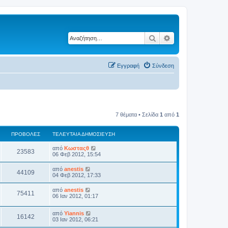
Αναζήτηση
Ειδική αναζήτηση
Εγγραφή
Σύνδεση
7 θέματα • Σελίδα
1
από
1
ΠΡΟΒΟΛΈΣ
ΤΕΛΕΥΤΑΊΑ ΔΗΜΟΣΊΕΥΣΗ
από
Κωσταςθ
23583
06 Φεβ 2012, 15:54
από
anestis
44109
04 Φεβ 2012, 17:33
από
anestis
75411
06 Ιαν 2012, 01:17
από
Yiannis
16142
03 Ιαν 2012, 06:21