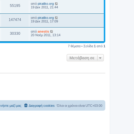
από
piratiko.org
55195
19 Δεκ 2011, 21:44
από
piratiko.org
147474
19 Δεκ 2011, 17:09
από
anestis
30330
20 Νοέμ 2011, 13:14
7 θέματα • Σελίδα
1
από
1
Μετάβαση σε
νήστε μαζί μας
Διαγραφή cookies
Όλοι οι χρόνοι είναι
UTC+03:00