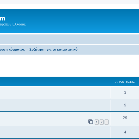
um
Πειρατών Ελλάδας.
δρυση κόμματος
Συζήτηση για το καταστατικό
ση
κή αναζήτηση
ΑΠΑΝΤΉΣΕΙΣ
3
9
29
1
2
3
4