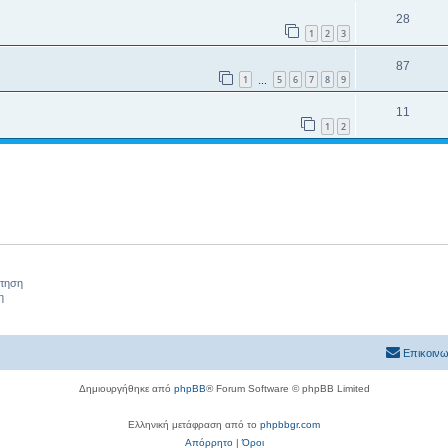
28
1
2
3
87
1
5
6
7
8
9
…
11
1
2
ήτηση
η
Επικοινω
Δημιουργήθηκε από
phpBB
® Forum Software © phpBB Limited
Ελληνική μετάφραση από το
phpbbgr.com
Απόρρητο
|
Όροι