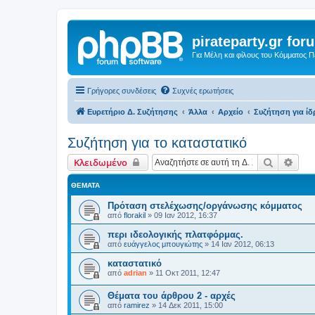
pirateparty.gr for
Για Μέλη και φίλους του Κόμματος 
Γρήγορες συνδέσεις
Συχνές ερωτήσεις
Ευρετήριο Δ. Συζήτησης
Άλλα
Αρχείο
Συζήτηση για ί
Συζήτηση για το καταστατικό
Αναζήτη
Ειδι
Κλειδωμένο
ΘΈΜΑΤΑ
Πρόταση στελέχωσης/οργάνωσης κόμματος
από
florakil
»
09 Ιαν 2012, 16:37
περι ιδεολογικής πλατφόρμας.
από
ευάγγελος μπουγιώτης
»
14 Ιαν 2012, 06:13
καταστατικό
από
adrian
»
11 Οκτ 2011, 12:47
Θέματα του άρθρου 2 - αρχές
από
ramirez
»
14 Δεκ 2011, 15:00