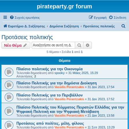
pirateparty.gr forum
Συχνές ερωτήσεις
Εγγραφή
Σύνδεση
Α
Ευρετήριο Δ. Συζήτησης
Δημόσια Συζήτηση
Προτάσεις πολιτικής
ν
Προτάσεις πολιτικής
α
Αναζήτηση
Ειδική αναζήτηση
Νέο Θέμα
ζ
5 θέματα • Σελίδα
1
από
1
ή
Θέματα
τ
η
Πλαίσιο πολιτικής για την Οικονομία
Τελευταία δημοσίευση από
spooky
«
31 Μάιος 2025, 15:29
σ
Απαντήσεις:
2
η
Πλαίσιο Πολιτικής για την δημόσια Διοίκηση
Τελευταία δημοσίευση από
Vassilis Perantzakis
«
31 Δεκ 2023, 17:54
Πλαίσιο Πολιτικής για το Περιβάλλον
Τελευταία δημοσίευση από
Vassilis Perantzakis
«
31 Δεκ 2023, 17:52
Πλαίσιο Πολιτικής του Κόμματος Πειρατών Ελλάδας για την
Ψηφιακή Πολιτική και την Ψηφιακή Μετάβαση
Τελευταία δημοσίευση από
Vassilis Perantzakis
«
21 Δεκ 2023, 13:58
Προτάσεις από πολίτες, μέλη, φίλους
Τελευταία δημοσίευση από
Vassilis Perantzakis
«
11 Σεπ 2023, 13:29