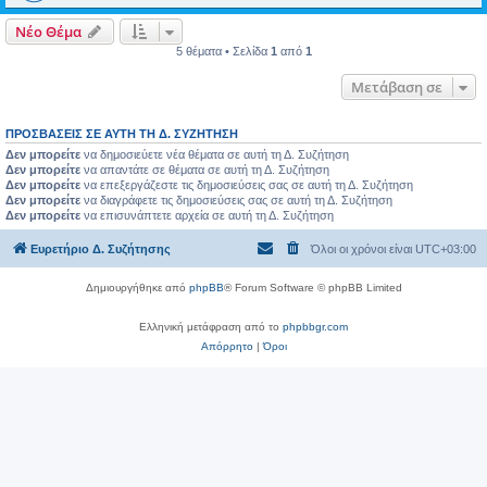
Νέο Θέμα
5 θέματα • Σελίδα
1
από
1
Μετάβαση σε
ΠΡΟΣΒΆΣΕΙΣ ΣΕ ΑΥΤΉ ΤΗ Δ. ΣΥΖΉΤΗΣΗ
Δεν μπορείτε
να δημοσιεύετε νέα θέματα σε αυτή τη Δ. Συζήτηση
Δεν μπορείτε
να απαντάτε σε θέματα σε αυτή τη Δ. Συζήτηση
Δεν μπορείτε
να επεξεργάζεστε τις δημοσιεύσεις σας σε αυτή τη Δ. Συζήτηση
Δεν μπορείτε
να διαγράφετε τις δημοσιεύσεις σας σε αυτή τη Δ. Συζήτηση
Δεν μπορείτε
να επισυνάπτετε αρχεία σε αυτή τη Δ. Συζήτηση
Ευρετήριο Δ. Συζήτησης
Όλοι οι χρόνοι είναι
UTC+03:00
Δημιουργήθηκε από
phpBB
® Forum Software © phpBB Limited
Ελληνική μετάφραση από το
phpbbgr.com
Απόρρητο
|
Όροι