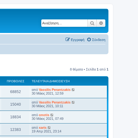
Αναζήτηση
Ειδική αναζήτηση
Εγγραφή
Σύνδεση
8 θέματα • Σελίδα
1
από
1
ΠΡΟΒΟΛΈΣ
ΤΕΛΕΥΤΑΊΑ ΔΗΜΟΣΊΕΥΣΗ
από
Vassilis Perantzakis
68852
30 Μάιος 2021, 12:59
από
Vassilis Perantzakis
15040
30 Μάιος 2021, 10:11
από
onotis
18834
30 Μάιος 2021, 07:49
από
xaris
12383
19 Απρ 2021, 23:14