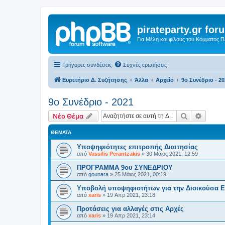
pirateparty.gr for
Για Μέλη και φίλους του Κόμματος 
Γρήγορες συνδέσεις
Συχνές ερωτήσεις
Ευρετήριο Δ. Συζήτησης
Άλλα
Αρχείο
9ο Συνέδριο - 2
9ο Συνέδριο - 2021
Αναζήτηση
Ειδική
Νέο Θέμα
ΘΈΜΑΤΑ
Υποψηφιότητες επιτροπής Διαιτησίας
από
Vassilis Perantzakis
»
30 Μάιος 2021, 12:59
ΠΡΟΓΡΑΜΜΑ 9ου ΣΥΝΕΔΡΙΟΥ
από
gounara
»
25 Μάιος 2021, 00:19
Υποβολή υποψηφιοτήτων για την Διοικούσα 
από
xaris
»
19 Απρ 2021, 23:18
Προτάσεις για αλλαγές στις Αρχές
από
xaris
»
19 Απρ 2021, 23:14