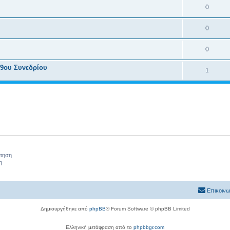
0
0
0
 9ου Συνεδρίου
1
ήτηση
η
Επικοινω
Δημιουργήθηκε από
phpBB
® Forum Software © phpBB Limited
Ελληνική μετάφραση από το
phpbbgr.com