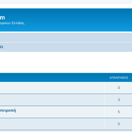
um
Πειρατών Ελλάδας.
021
 αναζήτηση
ΑΠΑΝΤΉΣΕΙΣ
0
3
Επιτροπή
5
0