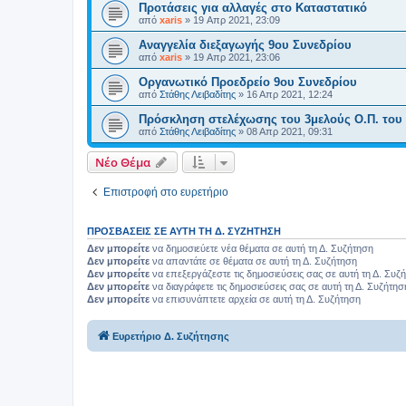
Προτάσεις για αλλαγές στο Καταστατικό
από
xaris
»
19 Απρ 2021, 23:09
Αναγγελία διεξαγωγής 9ου Συνεδρίου
από
xaris
»
19 Απρ 2021, 23:06
Οργανωτικό Προεδρείο 9ου Συνεδρίου
από
Στάθης Λειβαδίτης
»
16 Απρ 2021, 12:24
Πρόσκληση στελέχωσης του 3μελούς Ο.Π. του
από
Στάθης Λειβαδίτης
»
08 Απρ 2021, 09:31
Νέο Θέμα
Επιστροφή στο ευρετήριο
ΠΡΟΣΒΆΣΕΙΣ ΣΕ ΑΥΤΉ ΤΗ Δ. ΣΥΖΉΤΗΣΗ
Δεν μπορείτε
να δημοσιεύετε νέα θέματα σε αυτή τη Δ. Συζήτηση
Δεν μπορείτε
να απαντάτε σε θέματα σε αυτή τη Δ. Συζήτηση
Δεν μπορείτε
να επεξεργάζεστε τις δημοσιεύσεις σας σε αυτή τη Δ. Συζ
Δεν μπορείτε
να διαγράφετε τις δημοσιεύσεις σας σε αυτή τη Δ. Συζήτησ
Δεν μπορείτε
να επισυνάπτετε αρχεία σε αυτή τη Δ. Συζήτηση
Ευρετήριο Δ. Συζήτησης