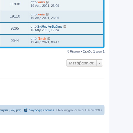
από
xaris
11938
19 Απρ 2021, 23:09
από
xaris
19110
19 Απρ 2021, 23:06
από
Στάθης Λειβαδίτης
9265
16 Απρ 2021, 12:24
από
f1nch
9544
12 Απρ 2021, 00:47
8 θέματα • Σελίδα
1
από
1
Μετάβαση σε
νήστε μαζί μας
Διαγραφή cookies
Όλοι οι χρόνοι είναι
UTC+03:00