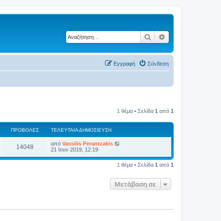
Αναζήτηση
Ειδική αναζήτηση
Εγγραφή
Σύνδεση
1 θέμα • Σελίδα
1
από
1
ΠΡΟΒΟΛΈΣ
ΤΕΛΕΥΤΑΊΑ ΔΗΜΟΣΊΕΥΣΗ
από
Vassilis Perantzakis
14048
21 Ιουν 2019, 12:19
1 θέμα • Σελίδα
1
από
1
Μετάβαση σε