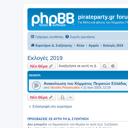
pirateparty.gr for
Για Μέλη και φίλους του Κόμματος 
Γρήγορες συνδέσεις
Συχνές ερωτήσεις
Ευρετήριο Δ. Συζήτησης
Άλλα
Αρχείο
Εκλογές 2019
Εκλογές 2019
Αναζήτηση
Ειδική
Νέο Θέμα
ΘΈΜΑΤΑ
Ανακοίνωση του Κόμματος Πειρατών Ελλάδας γ
από
Vassilis Perantzakis
»
21 Ιουν 2019, 12:19
Νέο Θέμα
Επιστροφή στο ευρετήριο
ΠΡΟΣΒΆΣΕΙΣ ΣΕ ΑΥΤΉ ΤΗ Δ. ΣΥΖΉΤΗΣΗ
Δεν μπορείτε
να δημοσιεύετε νέα θέματα σε αυτή τη Δ. Συζήτηση