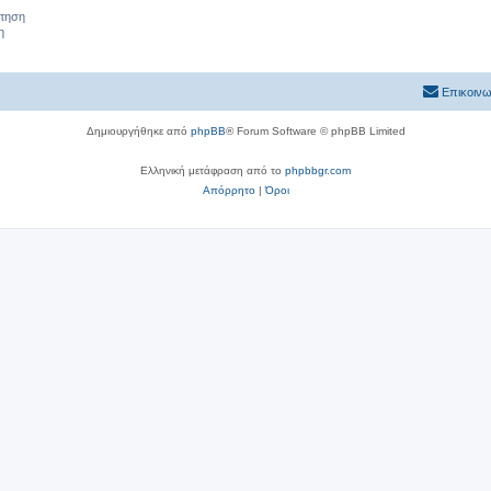
ήτηση
η
Επικοινω
Δημιουργήθηκε από
phpBB
® Forum Software © phpBB Limited
Ελληνική μετάφραση από το
phpbbgr.com
Απόρρητο
|
Όροι