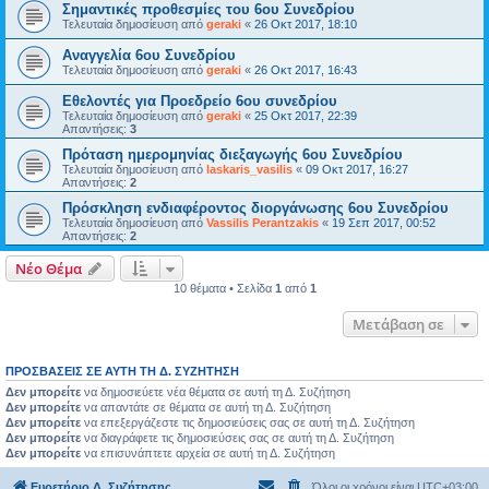
Σημαντικές προθεσμίες του 6ου Συνεδρίου
Τελευταία δημοσίευση από
geraki
«
26 Οκτ 2017, 18:10
Αναγγελία 6ου Συνεδρίου
Τελευταία δημοσίευση από
geraki
«
26 Οκτ 2017, 16:43
Εθελοντές για Προεδρείο 6ου συνεδρίου
Τελευταία δημοσίευση από
geraki
«
25 Οκτ 2017, 22:39
Απαντήσεις:
3
Πρόταση ημερομηνίας διεξαγωγής 6ου Συνεδρίου
Τελευταία δημοσίευση από
laskaris_vasilis
«
09 Οκτ 2017, 16:27
Απαντήσεις:
2
Πρόσκληση ενδιαφέροντος διοργάνωσης 6ου Συνεδρίου
Τελευταία δημοσίευση από
Vassilis Perantzakis
«
19 Σεπ 2017, 00:52
Απαντήσεις:
2
Νέο Θέμα
10 θέματα • Σελίδα
1
από
1
Μετάβαση σε
ΠΡΟΣΒΆΣΕΙΣ ΣΕ ΑΥΤΉ ΤΗ Δ. ΣΥΖΉΤΗΣΗ
Δεν μπορείτε
να δημοσιεύετε νέα θέματα σε αυτή τη Δ. Συζήτηση
Δεν μπορείτε
να απαντάτε σε θέματα σε αυτή τη Δ. Συζήτηση
Δεν μπορείτε
να επεξεργάζεστε τις δημοσιεύσεις σας σε αυτή τη Δ. Συζήτηση
Δεν μπορείτε
να διαγράφετε τις δημοσιεύσεις σας σε αυτή τη Δ. Συζήτηση
Δεν μπορείτε
να επισυνάπτετε αρχεία σε αυτή τη Δ. Συζήτηση
Ευρετήριο Δ. Συζήτησης
Όλοι οι χρόνοι είναι
UTC+03:00