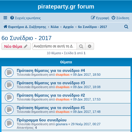
pirateparty.gr forum
Συχνές ερωτήσεις
Εγγραφή
Σύνδεση
Α
Ευρετήριο Δ. Συζήτησης
Άλλα
Αρχείο
6ο Συνέδριο - 2017
ν
6ο Συνέδριο - 2017
α
Αναζήτηση
Ειδική αναζήτηση
Νέο Θέμα
ζ
10 θέματα • Σελίδα
1
από
1
ή
Θέματα
τ
η
Πρόταση θέματος για το συνέδριο #4
Τελευταία δημοσίευση από
dsapikas
«
09 Δεκ 2017, 18:50
σ
Πρόταση θέματος για το συνέδριο #3
η
Τελευταία δημοσίευση από
dsapikas
«
09 Δεκ 2017, 18:08
Πρόταση θέματος για το συνέδριο #2
Τελευταία δημοσίευση από
dsapikas
«
09 Δεκ 2017, 17:53
Πρόταση θέματος για το συνέδριο #1
Τελευταία δημοσίευση από
dsapikas
«
09 Δεκ 2017, 17:48
Πρόγραμμα 6ου συνεδρίου
Τελευταία δημοσίευση από
gounara
«
29 Νοέμ 2017, 00:27
Απαντήσεις:
4