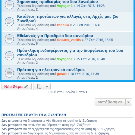
Σημαντικές προθεσμίες του 5ου Συνεδρίου
Τελευταία δημοσίευση από
Voyager-1
«
14 Οκτ 2016, 14:23
Απαντήσεις:
2
Κατάθεση προτάσεων για αλλαγές στις Αρχές μας (5ο
Συνέδριο)
Τελευταία δημοσίευση από
kanellia
«
29 Σεπ 2016, 16:45
Απαντήσεις:
4
Εθελοντές για Προεδρείο 5ου συνεδρίου
Τελευταία δημοσίευση από
laskaris_vasilis
«
27 Σεπ 2016, 15:05
Απαντήσεις:
6
Πρόσκληση ενδιαφέροντος για την διοργάνωση του 5ου
συνεδρίου
Τελευταία δημοσίευση από
Voyager-1
«
15 Σεπ 2016, 18:40
Απαντήσεις:
2
Πρόταση για ηλεκτρονικό συνέδριο.
Τελευταία δημοσίευση από
geraki
«
10 Σεπ 2016, 17:39
Απαντήσεις:
2
Νέο Θέμα
18 θέματα • Σελίδα
1
από
1
Μετάβαση σε
ΠΡΟΣΒΆΣΕΙΣ ΣΕ ΑΥΤΉ ΤΗ Δ. ΣΥΖΉΤΗΣΗ
Δεν μπορείτε
να δημοσιεύετε νέα θέματα σε αυτή τη Δ. Συζήτηση
Δεν μπορείτε
να απαντάτε σε θέματα σε αυτή τη Δ. Συζήτηση
Δεν μπορείτε
να επεξεργάζεστε τις δημοσιεύσεις σας σε αυτή τη Δ. Συζήτηση
Δεν μπορείτε
να διαγράφετε τις δημοσιεύσεις σας σε αυτή τη Δ. Συζήτηση