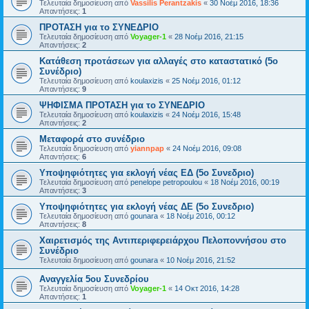
Τελευταία δημοσίευση από
Vassilis Perantzakis
«
30 Νοέμ 2016, 18:36
Απαντήσεις:
1
ΠΡΟΤΑΣΗ για το ΣΥΝΕΔΡΙΟ
Τελευταία δημοσίευση από
Voyager-1
«
28 Νοέμ 2016, 21:15
Απαντήσεις:
2
Κατάθεση προτάσεων για αλλαγές στο καταστατικό (5ο
Συνέδριο)
Τελευταία δημοσίευση από
koulaxizis
«
25 Νοέμ 2016, 01:12
Απαντήσεις:
9
ΨΗΦΙΣΜΑ ΠΡΟΤΑΣΗ για το ΣΥΝΕΔΡΙΟ
Τελευταία δημοσίευση από
koulaxizis
«
24 Νοέμ 2016, 15:48
Απαντήσεις:
2
Μεταφορά στο συνέδριο
Τελευταία δημοσίευση από
yiannpap
«
24 Νοέμ 2016, 09:08
Απαντήσεις:
6
Υποψηφιότητες για εκλογή νέας ΕΔ (5ο Συνεδριο)
Τελευταία δημοσίευση από
penelope petropoulou
«
18 Νοέμ 2016, 00:19
Απαντήσεις:
3
Υποψηφιότητες για εκλογή νέας ΔΕ (5ο Συνεδριο)
Τελευταία δημοσίευση από
gounara
«
18 Νοέμ 2016, 00:12
Απαντήσεις:
8
Χαιρετισμός της Αντιπεριφερειάρχου Πελοποννήσου στο
Συνέδριο
Τελευταία δημοσίευση από
gounara
«
10 Νοέμ 2016, 21:52
Αναγγελία 5ου Συνεδρίου
Τελευταία δημοσίευση από
Voyager-1
«
14 Οκτ 2016, 14:28
Απαντήσεις:
1