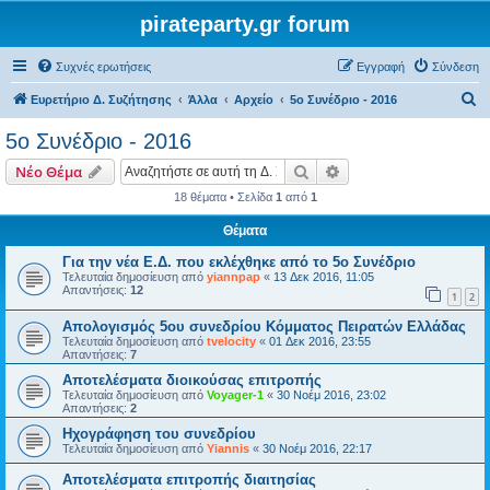
pirateparty.gr forum
Συχνές ερωτήσεις
Εγγραφή
Σύνδεση
Α
Ευρετήριο Δ. Συζήτησης
Άλλα
Αρχείο
5ο Συνέδριο - 2016
ν
5ο Συνέδριο - 2016
α
Αναζήτηση
Ειδική αναζήτηση
Νέο Θέμα
ζ
18 θέματα • Σελίδα
1
από
1
ή
Θέματα
τ
η
Για την νέα Ε.Δ. που εκλέχθηκε από το 5ο Συνέδριο
Τελευταία δημοσίευση από
yiannpap
«
13 Δεκ 2016, 11:05
σ
Απαντήσεις:
12
1
2
η
Απολογισμός 5ου συνεδρίου Κόμματος Πειρατών Ελλάδας
Τελευταία δημοσίευση από
tvelocity
«
01 Δεκ 2016, 23:55
Απαντήσεις:
7
Αποτελέσματα διοικούσας επιτροπής
Τελευταία δημοσίευση από
Voyager-1
«
30 Νοέμ 2016, 23:02
Απαντήσεις:
2
Ηχογράφηση του συνεδρίου
Τελευταία δημοσίευση από
Yiannis
«
30 Νοέμ 2016, 22:17
Αποτελέσματα επιτροπής διαιτησίας