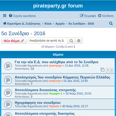
pirateparty.gr forum
Συχνές ερωτήσεις
Εγγραφή
Σύνδεση
Α
Ευρετήριο Δ. Συζήτησης
Άλλα
Αρχείο
5ο Συνέδριο - 2016
ν
5ο Συνέδριο - 2016
α
Αναζήτηση
Ειδική αναζήτηση
Νέο Θέμα
ζ
18 θέματα • Σελίδα
1
από
1
ή
Θέματα
τ
η
Για την νέα Ε.Δ. που εκλέχθηκε από το 5ο Συνέδριο
Τελευταία δημοσίευση από
yiannpap
«
13 Δεκ 2016, 11:05
σ
Απαντήσεις:
12
1
2
η
Απολογισμός 5ου συνεδρίου Κόμματος Πειρατών Ελλάδας
Τελευταία δημοσίευση από
tvelocity
«
01 Δεκ 2016, 23:55
Απαντήσεις:
7
Αποτελέσματα διοικούσας επιτροπής
Τελευταία δημοσίευση από
Voyager-1
«
30 Νοέμ 2016, 23:02
Απαντήσεις:
2
Ηχογράφηση του συνεδρίου
Τελευταία δημοσίευση από
Yiannis
«
30 Νοέμ 2016, 22:17
Αποτελέσματα επιτροπής διαιτησίας