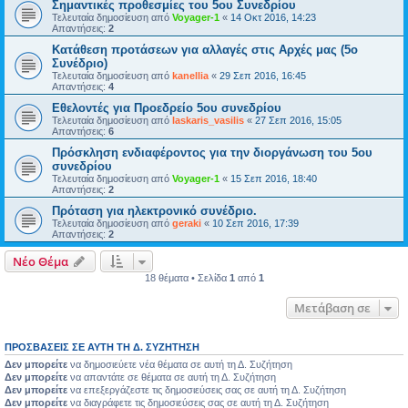
Σημαντικές προθεσμίες του 5ου Συνεδρίου
Τελευταία δημοσίευση από
Voyager-1
«
14 Οκτ 2016, 14:23
Απαντήσεις:
2
Κατάθεση προτάσεων για αλλαγές στις Αρχές μας (5ο
Συνέδριο)
Τελευταία δημοσίευση από
kanellia
«
29 Σεπ 2016, 16:45
Απαντήσεις:
4
Εθελοντές για Προεδρείο 5ου συνεδρίου
Τελευταία δημοσίευση από
laskaris_vasilis
«
27 Σεπ 2016, 15:05
Απαντήσεις:
6
Πρόσκληση ενδιαφέροντος για την διοργάνωση του 5ου
συνεδρίου
Τελευταία δημοσίευση από
Voyager-1
«
15 Σεπ 2016, 18:40
Απαντήσεις:
2
Πρόταση για ηλεκτρονικό συνέδριο.
Τελευταία δημοσίευση από
geraki
«
10 Σεπ 2016, 17:39
Απαντήσεις:
2
Νέο Θέμα
18 θέματα • Σελίδα
1
από
1
Μετάβαση σε
ΠΡΟΣΒΆΣΕΙΣ ΣΕ ΑΥΤΉ ΤΗ Δ. ΣΥΖΉΤΗΣΗ
Δεν μπορείτε
να δημοσιεύετε νέα θέματα σε αυτή τη Δ. Συζήτηση
Δεν μπορείτε
να απαντάτε σε θέματα σε αυτή τη Δ. Συζήτηση
Δεν μπορείτε
να επεξεργάζεστε τις δημοσιεύσεις σας σε αυτή τη Δ. Συζήτηση
Δεν μπορείτε
να διαγράφετε τις δημοσιεύσεις σας σε αυτή τη Δ. Συζήτηση