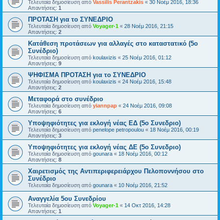
Τελευταία δημοσίευση από
Vassilis Perantzakis
«
30 Νοέμ 2016, 18:36
Απαντήσεις:
1
ΠΡΟΤΑΣΗ για το ΣΥΝΕΔΡΙΟ
Τελευταία δημοσίευση από
Voyager-1
«
28 Νοέμ 2016, 21:15
Απαντήσεις:
2
Κατάθεση προτάσεων για αλλαγές στο καταστατικό (5ο
Συνέδριο)
Τελευταία δημοσίευση από
koulaxizis
«
25 Νοέμ 2016, 01:12
Απαντήσεις:
9
ΨΗΦΙΣΜΑ ΠΡΟΤΑΣΗ για το ΣΥΝΕΔΡΙΟ
Τελευταία δημοσίευση από
koulaxizis
«
24 Νοέμ 2016, 15:48
Απαντήσεις:
2
Μεταφορά στο συνέδριο
Τελευταία δημοσίευση από
yiannpap
«
24 Νοέμ 2016, 09:08
Απαντήσεις:
6
Υποψηφιότητες για εκλογή νέας ΕΔ (5ο Συνεδριο)
Τελευταία δημοσίευση από
penelope petropoulou
«
18 Νοέμ 2016, 00:19
Απαντήσεις:
3
Υποψηφιότητες για εκλογή νέας ΔΕ (5ο Συνεδριο)
Τελευταία δημοσίευση από
gounara
«
18 Νοέμ 2016, 00:12
Απαντήσεις:
8
Χαιρετισμός της Αντιπεριφερειάρχου Πελοποννήσου στο
Συνέδριο
Τελευταία δημοσίευση από
gounara
«
10 Νοέμ 2016, 21:52
Αναγγελία 5ου Συνεδρίου
Τελευταία δημοσίευση από
Voyager-1
«
14 Οκτ 2016, 14:28
Απαντήσεις:
1