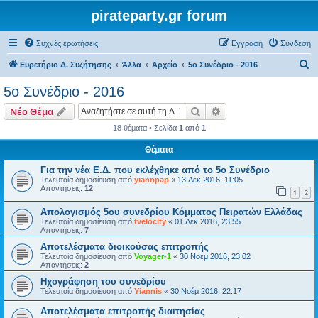
pirateparty.gr forum
Συχνές ερωτήσεις
Εγγραφή
Σύνδεση
Α
Ευρετήριο Δ. Συζήτησης
Άλλα
Αρχείο
5ο Συνέδριο - 2016
ν
5ο Συνέδριο - 2016
α
Αναζήτηση
Ειδική αναζήτηση
Νέο Θέμα
ζ
18 θέματα • Σελίδα
1
από
1
ή
Θέματα
τ
η
Για την νέα Ε.Δ. που εκλέχθηκε από το 5ο Συνέδριο
Τελευταία δημοσίευση από
yiannpap
«
13 Δεκ 2016, 11:05
σ
Απαντήσεις:
12
1
2
η
Απολογισμός 5ου συνεδρίου Κόμματος Πειρατών Ελλάδας
Τελευταία δημοσίευση από
tvelocity
«
01 Δεκ 2016, 23:55
Απαντήσεις:
7
Αποτελέσματα διοικούσας επιτροπής
Τελευταία δημοσίευση από
Voyager-1
«
30 Νοέμ 2016, 23:02
Απαντήσεις:
2
Ηχογράφηση του συνεδρίου
Τελευταία δημοσίευση από
Yiannis
«
30 Νοέμ 2016, 22:17
Αποτελέσματα επιτροπής διαιτησίας