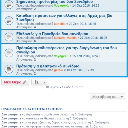
Σημαντικές προθεσμίες του 5ου Συνεδρίου
Τελευταία δημοσίευση από
Voyager-1
«
14 Οκτ 2016, 14:23
Απαντήσεις:
2
Κατάθεση προτάσεων για αλλαγές στις Αρχές μας (5ο
Συνέδριο)
Τελευταία δημοσίευση από
kanellia
«
29 Σεπ 2016, 16:45
Απαντήσεις:
4
Εθελοντές για Προεδρείο 5ου συνεδρίου
Τελευταία δημοσίευση από
laskaris_vasilis
«
27 Σεπ 2016, 15:05
Απαντήσεις:
6
Πρόσκληση ενδιαφέροντος για την διοργάνωση του 5ου
συνεδρίου
Τελευταία δημοσίευση από
Voyager-1
«
15 Σεπ 2016, 18:40
Απαντήσεις:
2
Πρόταση για ηλεκτρονικό συνέδριο.
Τελευταία δημοσίευση από
geraki
«
10 Σεπ 2016, 17:39
Απαντήσεις:
2
Νέο Θέμα
18 θέματα • Σελίδα
1
από
1
Μετάβαση σε
ΠΡΟΣΒΆΣΕΙΣ ΣΕ ΑΥΤΉ ΤΗ Δ. ΣΥΖΉΤΗΣΗ
Δεν μπορείτε
να δημοσιεύετε νέα θέματα σε αυτή τη Δ. Συζήτηση
Δεν μπορείτε
να απαντάτε σε θέματα σε αυτή τη Δ. Συζήτηση
Δεν μπορείτε
να επεξεργάζεστε τις δημοσιεύσεις σας σε αυτή τη Δ. Συζήτηση
Δεν μπορείτε
να διαγράφετε τις δημοσιεύσεις σας σε αυτή τη Δ. Συζήτηση