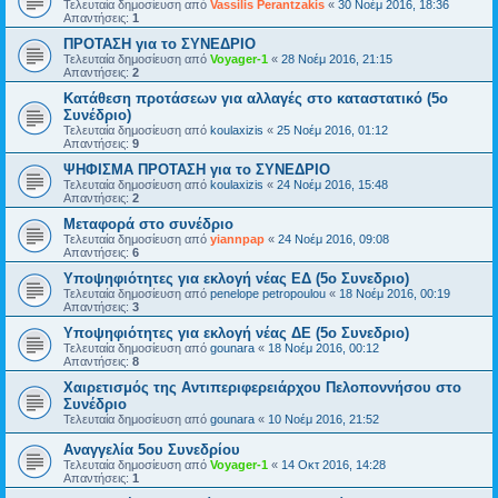
Τελευταία δημοσίευση από
Vassilis Perantzakis
«
30 Νοέμ 2016, 18:36
Απαντήσεις:
1
ΠΡΟΤΑΣΗ για το ΣΥΝΕΔΡΙΟ
Τελευταία δημοσίευση από
Voyager-1
«
28 Νοέμ 2016, 21:15
Απαντήσεις:
2
Κατάθεση προτάσεων για αλλαγές στο καταστατικό (5ο
Συνέδριο)
Τελευταία δημοσίευση από
koulaxizis
«
25 Νοέμ 2016, 01:12
Απαντήσεις:
9
ΨΗΦΙΣΜΑ ΠΡΟΤΑΣΗ για το ΣΥΝΕΔΡΙΟ
Τελευταία δημοσίευση από
koulaxizis
«
24 Νοέμ 2016, 15:48
Απαντήσεις:
2
Μεταφορά στο συνέδριο
Τελευταία δημοσίευση από
yiannpap
«
24 Νοέμ 2016, 09:08
Απαντήσεις:
6
Υποψηφιότητες για εκλογή νέας ΕΔ (5ο Συνεδριο)
Τελευταία δημοσίευση από
penelope petropoulou
«
18 Νοέμ 2016, 00:19
Απαντήσεις:
3
Υποψηφιότητες για εκλογή νέας ΔΕ (5ο Συνεδριο)
Τελευταία δημοσίευση από
gounara
«
18 Νοέμ 2016, 00:12
Απαντήσεις:
8
Χαιρετισμός της Αντιπεριφερειάρχου Πελοποννήσου στο
Συνέδριο
Τελευταία δημοσίευση από
gounara
«
10 Νοέμ 2016, 21:52
Αναγγελία 5ου Συνεδρίου
Τελευταία δημοσίευση από
Voyager-1
«
14 Οκτ 2016, 14:28
Απαντήσεις:
1