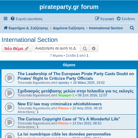
pirateparty.gr forum
Συχνές ερωτήσεις
Εγγραφή
Σύνδεση
Α
Ευρετήριο Δ. Συζήτησης
Δημόσια Συζήτηση
International Section
ν
International Section
α
Αναζήτηση
Ειδική αναζήτηση
Νέο Θέμα
ζ
7 θέματα • Σελίδα
1
από
1
ή
Θέματα
τ
η
The Leadership of The European Pirate Party Casts Doubt on
Pirates’ Right to Criticize Party Officials
σ
Τελευταία δημοσίευση από
spooky
«
16 Μάιος 2025, 19:02
η
Σχεδιασμός μετάβασης μελών στην Ισλανδία για τις εκλογές
Τελευταία δημοσίευση από
Voyager-1
«
06 Σεπ 2016, 12:07
New EU law may criminalize whistleblowers
Τελευταία δημοσίευση από
Petros
«
22 Απρ 2016, 08:19
Απαντήσεις:
1
The Curious Copyright Case of "It's A Wonderful Life"
Τελευταία δημοσίευση από
Petros
«
13 Οκτ 2015, 08:53
Απαντήσεις:
1
La loi numérique cible les données personnelles