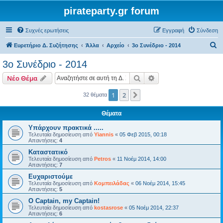
pirateparty.gr forum
Συχνές ερωτήσεις
Εγγραφή
Σύνδεση
Α
Ευρετήριο Δ. Συζήτησης
Άλλα
Αρχείο
3ο Συνέδριο - 2014
ν
3ο Συνέδριο - 2014
α
Αναζήτηση
Ειδική αναζήτηση
Νέο Θέμα
ζ
ή
1
2
Επόμενη
32 θέματα
τ
Θέματα
η
Υπάρχουν πρακτικά .....
σ
Τελευταία δημοσίευση από
Yiannis
«
05 Φεβ 2015, 00:18
Απαντήσεις:
4
η
Καταστατικό
Τελευταία δημοσίευση από
Petros
«
11 Νοέμ 2014, 14:00
Απαντήσεις:
7
Ευχαριστούμε
Τελευταία δημοσίευση από
Κομπειλάδας
«
06 Νοέμ 2014, 15:45
Απαντήσεις:
5
O Captain, my Captain!
Τελευταία δημοσίευση από
kostasrose
«
05 Νοέμ 2014, 22:37
Απαντήσεις:
6