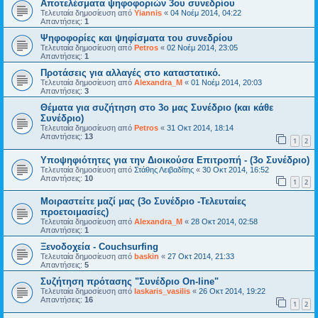
Αποτελέσματα ψηφοφοριών 3ου συνεδρίου
Τελευταία δημοσίευση από
Yiannis
«
04 Νοέμ 2014, 04:22
Απαντήσεις:
1
Ψηφοφορίες και ψηφίσματα του συνεδρίου
Τελευταία δημοσίευση από
Petros
«
02 Νοέμ 2014, 23:05
Απαντήσεις:
1
Προτάσεις για αλλαγές στο καταστατικό.
Τελευταία δημοσίευση από
Alexandra_M
«
01 Νοέμ 2014, 20:03
Απαντήσεις:
3
Θέματα για συζήτηση στο 3ο μας Συνέδριο (και κάθε
Συνέδριο)
Τελευταία δημοσίευση από
Petros
«
31 Οκτ 2014, 18:14
Απαντήσεις:
13
1
2
Υποψηφιότητες για την Διοικούσα Επιτροπή - (3ο Συνέδριο)
Τελευταία δημοσίευση από
Στάθης Λειβαδίτης
«
30 Οκτ 2014, 16:52
Απαντήσεις:
10
1
2
Μοιραστείτε μαζί μας (3ο Συνέδριο -Τελευταίες
προετοιμασίες)
Τελευταία δημοσίευση από
Alexandra_M
«
28 Οκτ 2014, 02:58
Απαντήσεις:
1
Ξενοδοχεία - Couchsurfing
Τελευταία δημοσίευση από
baskin
«
27 Οκτ 2014, 21:33
Απαντήσεις:
5
Συζήτηση πρότασης "Συνέδριο On-line"
Τελευταία δημοσίευση από
laskaris_vasilis
«
26 Οκτ 2014, 19:22
Απαντήσεις:
16
1
2