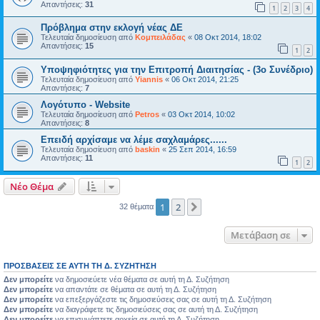
Απαντήσεις:
31
1
2
3
4
Πρόβλημα στην εκλογή νέας ΔΕ
Τελευταία δημοσίευση από
Κομπειλάδας
«
08 Οκτ 2014, 18:02
Απαντήσεις:
15
1
2
Υποψηφιότητες για την Επιτροπή Διαιτησίας - (3ο Συνέδριο)
Τελευταία δημοσίευση από
Yiannis
«
06 Οκτ 2014, 21:25
Απαντήσεις:
7
Λογότυπο - Website
Τελευταία δημοσίευση από
Petros
«
03 Οκτ 2014, 10:02
Απαντήσεις:
8
Επειδή αρχίσαμε να λέμε σαχλαμάρες......
Τελευταία δημοσίευση από
baskin
«
25 Σεπ 2014, 16:59
Απαντήσεις:
11
1
2
Νέο Θέμα
1
2
Επόμενη
32 θέματα
Μετάβαση σε
ΠΡΟΣΒΆΣΕΙΣ ΣΕ ΑΥΤΉ ΤΗ Δ. ΣΥΖΉΤΗΣΗ
Δεν μπορείτε
να δημοσιεύετε νέα θέματα σε αυτή τη Δ. Συζήτηση
Δεν μπορείτε
να απαντάτε σε θέματα σε αυτή τη Δ. Συζήτηση
Δεν μπορείτε
να επεξεργάζεστε τις δημοσιεύσεις σας σε αυτή τη Δ. Συζήτηση
Δεν μπορείτε
να διαγράφετε τις δημοσιεύσεις σας σε αυτή τη Δ. Συζήτηση
Δεν μπορείτε
να επισυνάπτετε αρχεία σε αυτή τη Δ. Συζήτηση