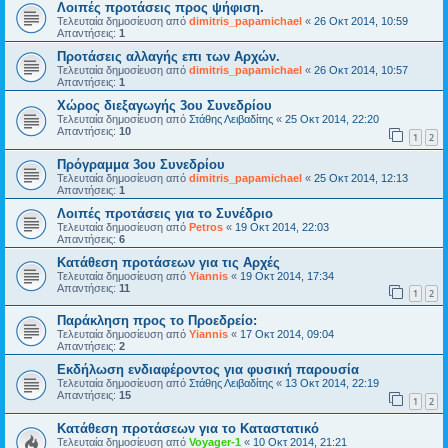
Λοιπές προτάσεις προς ψήφιση.
Τελευταία δημοσίευση από
dimitris_papamichael
«
26 Οκτ 2014, 10:59
Απαντήσεις:
1
Προτάσεις αλλαγής επι των Αρχών.
Τελευταία δημοσίευση από
dimitris_papamichael
«
26 Οκτ 2014, 10:57
Απαντήσεις:
1
Χώρος διεξαγωγής 3ου Συνεδρίου
Τελευταία δημοσίευση από
Στάθης Λειβαδίτης
«
25 Οκτ 2014, 22:20
Απαντήσεις:
10
1
2
Πρόγραμμα 3ου Συνεδρίου
Τελευταία δημοσίευση από
dimitris_papamichael
«
25 Οκτ 2014, 12:13
Απαντήσεις:
1
Λοιπές προτάσεις για το Συνέδριο
Τελευταία δημοσίευση από
Petros
«
19 Οκτ 2014, 22:03
Απαντήσεις:
6
Κατάθεση προτάσεων για τις Αρχές
Τελευταία δημοσίευση από
Yiannis
«
19 Οκτ 2014, 17:34
Απαντήσεις:
11
1
2
Παράκληση προς το Προεδρείο:
Τελευταία δημοσίευση από
Yiannis
«
17 Οκτ 2014, 09:04
Απαντήσεις:
2
Εκδήλωση ενδιαφέροντος για φυσική παρουσία
Τελευταία δημοσίευση από
Στάθης Λειβαδίτης
«
13 Οκτ 2014, 22:19
Απαντήσεις:
15
1
2
Κατάθεση προτάσεων για το Καταστατικό
Τελευταία δημοσίευση από
Voyager-1
«
10 Οκτ 2014, 21:21