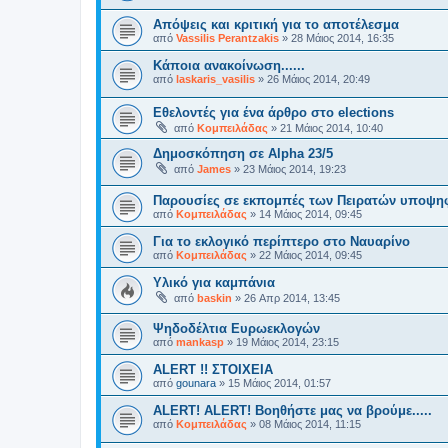
Απόψεις και κριτική για το αποτέλεσμα
από
Vassilis Perantzakis
»
28 Μάιος 2014, 16:35
Κάποια ανακοίνωση......
από
laskaris_vasilis
»
26 Μάιος 2014, 20:49
Εθελοντές για ένα άρθρο στο elections
από
Κομπειλάδας
»
21 Μάιος 2014, 10:40
Δημοσκόπηση σε Alpha 23/5
από
James
»
23 Μάιος 2014, 19:23
Παρουσίες σε εκπομπές των Πειρατών υποψη
από
Κομπειλάδας
»
14 Μάιος 2014, 09:45
Για το εκλογικό περίπτερο στο Ναυαρίνο
από
Κομπειλάδας
»
22 Μάιος 2014, 09:45
Υλικό για καμπάνια
από
baskin
»
26 Απρ 2014, 13:45
Ψηδοδέλτια Ευρωεκλογών
από
mankasp
»
19 Μάιος 2014, 23:15
ALERT !! ΣΤΟΙΧΕΙΑ
από
gounara
»
15 Μάιος 2014, 01:57
ALERT! ALERT! Βοηθήστε μας να βρούμε.....
από
Κομπειλάδας
»
08 Μάιος 2014, 11:15