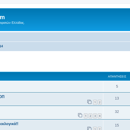
um
Πειρατών Ελλάδας.
14
 αναζήτηση
ΑΠΑΝΤΉΣΕΙΣ
5
 ΟΠ
13
1
2
32
1
2
3
4
εκλογικά!!
15
1
2