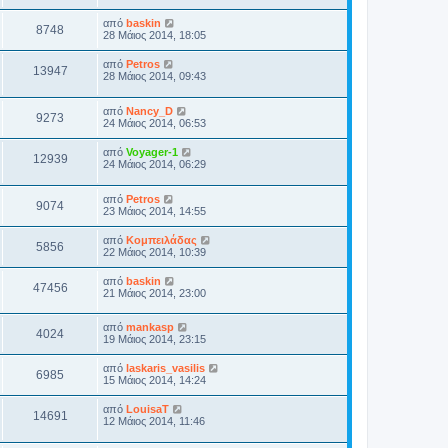
από
baskin
8748
28 Μάιος 2014, 18:05
από
Petros
13947
28 Μάιος 2014, 09:43
από
Nancy_D
9273
24 Μάιος 2014, 06:53
από
Voyager-1
12939
24 Μάιος 2014, 06:29
από
Petros
9074
23 Μάιος 2014, 14:55
από
Κομπειλάδας
5856
22 Μάιος 2014, 10:39
από
baskin
47456
21 Μάιος 2014, 23:00
από
mankasp
4024
19 Μάιος 2014, 23:15
από
laskaris_vasilis
6985
15 Μάιος 2014, 14:24
από
LouisaT
14691
12 Μάιος 2014, 11:46