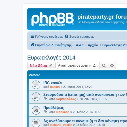
pirateparty.gr for
Για Μέλη και φίλους του Κόμματος 
Γρήγορες συνδέσεις
Συχνές ερωτήσεις
Ευρετήριο Δ. Συζήτησης
Άλλα
Αρχείο
Ευρωεκλογές 20
Ευρωεκλογές 2014
Αναζήτηση
Ειδική
Νέο Θέμα
ΘΈΜΑΤΑ
IRC κανάλι.
από
baskin
»
21 Μάιος 2014, 13:22
Σταυροδοσία (επίσημη) από ανακοίνωση των
από
Κομπειλάδας
»
20 Ιουν 2014, 15:15
Προβλέψεις
από
mankasp
»
25 Μάιος 2014, 11:51
Ας αναλύσουμε τι κάναμε (ή τι δεν κάναμε) προ
από
laskaris_vasilis
»
28 Μάιος 2014, 18:48