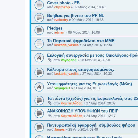
Cover photo - FB
από
chprokop
»
02 Μάιος 2014, 18:40
Βοήθεια για βίντεο του PP-NL
από
tvelocity
»
09 Μάιος 2014, 19:36
Pledges
από
adrian
»
08 Μάιος 2014, 16:08
Το Πειρατικό ψηφοδέλτιο στα ΜΜΕ
από
laskaris_vasilis
»
24 Απρ 2014, 15:34
Εκλογική συνεργασία με τους Οικολόγους-Πρά
από
Voyager-1
»
28 Μαρ 2014, 00:50
Κάλεσμα στους απογοητευμένους.
από
laskaris_vasilis
»
27 Απρ 2014, 10:33
Υποψηφιότητες για τις Ευρωεκλογές (Μέλη)
από
Voyager-1
»
11 Ιαν 2014, 01:30
Τα πάντα (σχεδόν) για τις Ευρωεκλογές στις 2
από
Κομπειλάδας
»
27 Απρ 2014, 20:37
ΑΝΑΚΟΙΝΩΣΗ ΥΠΟΨΗΦΙΩΝ του ΠΕΙΡ
από
Κομπειλάδας
»
24 Απρ 2014, 12:17
Πανευρωπαϊκή εφαρμογή, σύμβουλος ψήφου
από
James
»
25 Απρ 2014, 09:49
Η αποχή/συμμετοχή στις Ευρωεκλογές