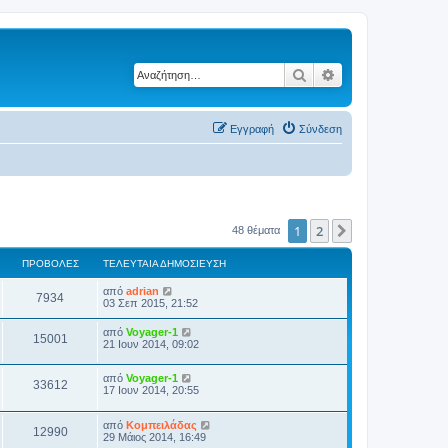
Αναζήτηση
Ειδική αναζήτηση
Εγγραφή
Σύνδεση
1
2
Επόμενη
48 θέματα
ΠΡΟΒΟΛΈΣ
ΤΕΛΕΥΤΑΊΑ ΔΗΜΟΣΊΕΥΣΗ
από
adrian
7934
03 Σεπ 2015, 21:52
από
Voyager-1
15001
21 Ιουν 2014, 09:02
από
Voyager-1
33612
17 Ιουν 2014, 20:55
από
Κομπειλάδας
12990
29 Μάιος 2014, 16:49