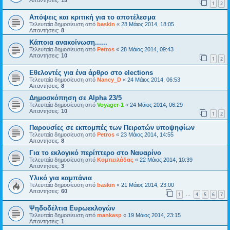
Απαντήσεις:
15
1
2
Απόψεις και κριτική για το αποτέλεσμα
Τελευταία δημοσίευση από
baskin
«
28 Μάιος 2014, 18:05
Απαντήσεις:
8
Κάποια ανακοίνωση......
Τελευταία δημοσίευση από
Petros
«
28 Μάιος 2014, 09:43
Απαντήσεις:
10
1
2
Εθελοντές για ένα άρθρο στο elections
Τελευταία δημοσίευση από
Nancy_D
«
24 Μάιος 2014, 06:53
Απαντήσεις:
8
Δημοσκόπηση σε Alpha 23/5
Τελευταία δημοσίευση από
Voyager-1
«
24 Μάιος 2014, 06:29
Απαντήσεις:
10
1
2
Παρουσίες σε εκπομπές των Πειρατών υποψηφίων
Τελευταία δημοσίευση από
Petros
«
23 Μάιος 2014, 14:55
Απαντήσεις:
8
Για το εκλογικό περίπτερο στο Ναυαρίνο
Τελευταία δημοσίευση από
Κομπειλάδας
«
22 Μάιος 2014, 10:39
Απαντήσεις:
3
Υλικό για καμπάνια
Τελευταία δημοσίευση από
baskin
«
21 Μάιος 2014, 23:00
Απαντήσεις:
60
1
4
5
6
7
…
Ψηδοδέλτια Ευρωεκλογών
Τελευταία δημοσίευση από
mankasp
«
19 Μάιος 2014, 23:15
Απαντήσεις:
1