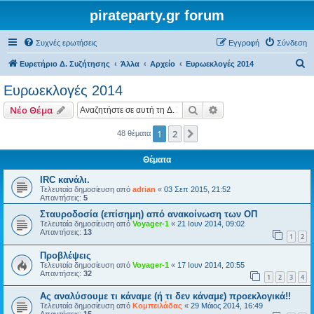
pirateparty.gr forum
Συχνές ερωτήσεις
Εγγραφή
Σύνδεση
Α
Ευρετήριο Δ. Συζήτησης
Άλλα
Αρχείο
Ευρωεκλογές 2014
ν
Ευρωεκλογές 2014
α
Αναζήτηση
Ειδική αναζήτηση
Νέο Θέμα
ζ
ή
1
2
Επόμενη
48 θέματα
τ
Θέματα
η
IRC κανάλι.
σ
Τελευταία δημοσίευση από
adrian
«
03 Σεπ 2015, 21:52
Απαντήσεις:
5
η
Σταυροδοσία (επίσημη) από ανακοίνωση των ΟΠ
Τελευταία δημοσίευση από
Voyager-1
«
21 Ιουν 2014, 09:02
Απαντήσεις:
13
1
2
Προβλέψεις
Τελευταία δημοσίευση από
Voyager-1
«
17 Ιουν 2014, 20:55
Απαντήσεις:
32
1
2
3
4
Ας αναλύσουμε τι κάναμε (ή τι δεν κάναμε) προεκλογικά!!
Τελευταία δημοσίευση από
Κομπειλάδας
«
29 Μάιος 2014, 16:49