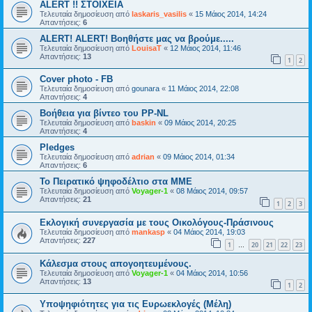
ALERT !! ΣΤΟΙΧΕΙΑ
Τελευταία δημοσίευση από
laskaris_vasilis
«
15 Μάιος 2014, 14:24
Απαντήσεις:
6
ALERT! ALERT! Βοηθήστε μας να βρούμε.....
Τελευταία δημοσίευση από
LouisaT
«
12 Μάιος 2014, 11:46
Απαντήσεις:
13
1
2
Cover photo - FB
Τελευταία δημοσίευση από
gounara
«
11 Μάιος 2014, 22:08
Απαντήσεις:
4
Βοήθεια για βίντεο του PP-NL
Τελευταία δημοσίευση από
baskin
«
09 Μάιος 2014, 20:25
Απαντήσεις:
4
Pledges
Τελευταία δημοσίευση από
adrian
«
09 Μάιος 2014, 01:34
Απαντήσεις:
6
Το Πειρατικό ψηφοδέλτιο στα ΜΜΕ
Τελευταία δημοσίευση από
Voyager-1
«
08 Μάιος 2014, 09:57
Απαντήσεις:
21
1
2
3
Εκλογική συνεργασία με τους Οικολόγους-Πράσινους
Τελευταία δημοσίευση από
mankasp
«
04 Μάιος 2014, 19:03
Απαντήσεις:
227
1
20
21
22
23
…
Κάλεσμα στους απογοητευμένους.
Τελευταία δημοσίευση από
Voyager-1
«
04 Μάιος 2014, 10:56
Απαντήσεις:
13
1
2
Υποψηφιότητες για τις Ευρωεκλογές (Μέλη)