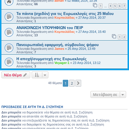
Τελευταία δημοσίευση από
adrian
«
02 Μάιος 2014, 10:34
Απαντήσεις:
66
1
4
5
6
7
…
Τα πάντα (σχεδόν) για τις Ευρωεκλογές στις 25 Μαΐου
Τελευταία δημοσίευση από
Κομπειλάδας
«
27 Απρ 2014, 20:37
Απαντήσεις:
1
ΑΝΑΚΟΙΝΩΣΗ ΥΠΟΨΗΦΙΩΝ του ΠΕΙΡ
Τελευταία δημοσίευση από
Κομπειλάδας
«
27 Απρ 2014, 15:40
Απαντήσεις:
13
1
2
Πανευρωπαϊκή εφαρμογή, σύμβουλος ψήφου
Τελευταία δημοσίευση από
James
«
25 Απρ 2014, 13:49
Απαντήσεις:
7
Η αποχή/συμμετοχή στις Ευρωεκλογές
Τελευταία δημοσίευση από
Voyager-1
«
23 Απρ 2014, 13:12
Απαντήσεις:
3
Νέο Θέμα
1
2
Επόμενη
48 θέματα
Μετάβαση σε
ΠΡΟΣΒΆΣΕΙΣ ΣΕ ΑΥΤΉ ΤΗ Δ. ΣΥΖΉΤΗΣΗ
Δεν μπορείτε
να δημοσιεύετε νέα θέματα σε αυτή τη Δ. Συζήτηση
Δεν μπορείτε
να απαντάτε σε θέματα σε αυτή τη Δ. Συζήτηση
Δεν μπορείτε
να επεξεργάζεστε τις δημοσιεύσεις σας σε αυτή τη Δ. Συζήτηση
Δεν μπορείτε
να διαγράφετε τις δημοσιεύσεις σας σε αυτή τη Δ. Συζήτηση
Δεν μπορείτε
να επισυνάπτετε αρχεία σε αυτή τη Δ. Συζήτηση