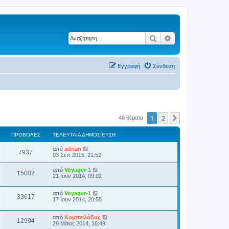
Αναζήτηση
Ειδική αναζήτηση
Εγγραφή
Σύνδεση
1
2
Επόμενη
48 θέματα
ΠΡΟΒΟΛΈΣ
ΤΕΛΕΥΤΑΊΑ ΔΗΜΟΣΊΕΥΣΗ
από
adrian
7937
03 Σεπ 2015, 21:52
από
Voyager-1
15002
21 Ιουν 2014, 09:02
από
Voyager-1
33617
17 Ιουν 2014, 20:55
από
Κομπειλάδας
12994
29 Μάιος 2014, 16:49