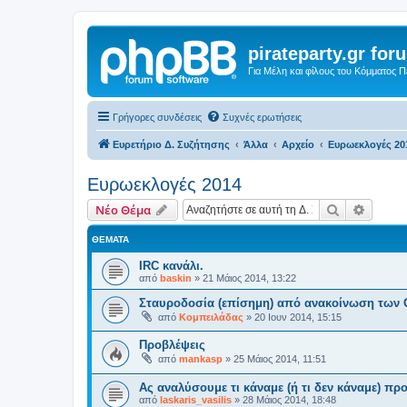
pirateparty.gr for
Για Μέλη και φίλους του Κόμματος 
Γρήγορες συνδέσεις
Συχνές ερωτήσεις
Ευρετήριο Δ. Συζήτησης
Άλλα
Αρχείο
Ευρωεκλογές 20
Ευρωεκλογές 2014
Αναζήτηση
Ειδική
Νέο Θέμα
ΘΈΜΑΤΑ
IRC κανάλι.
από
baskin
»
21 Μάιος 2014, 13:22
Σταυροδοσία (επίσημη) από ανακοίνωση των
από
Κομπειλάδας
»
20 Ιουν 2014, 15:15
Προβλέψεις
από
mankasp
»
25 Μάιος 2014, 11:51
Ας αναλύσουμε τι κάναμε (ή τι δεν κάναμε) προ
από
laskaris_vasilis
»
28 Μάιος 2014, 18:48