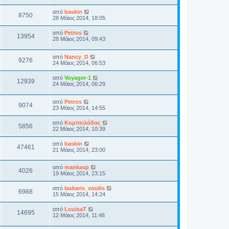
από
baskin
8750
28 Μάιος 2014, 18:05
από
Petros
13954
28 Μάιος 2014, 09:43
από
Nancy_D
9276
24 Μάιος 2014, 06:53
από
Voyager-1
12939
24 Μάιος 2014, 06:29
από
Petros
9074
23 Μάιος 2014, 14:55
από
Κομπειλάδας
5856
22 Μάιος 2014, 10:39
από
baskin
47461
21 Μάιος 2014, 23:00
από
mankasp
4026
19 Μάιος 2014, 23:15
από
laskaris_vasilis
6988
15 Μάιος 2014, 14:24
από
LouisaT
14695
12 Μάιος 2014, 11:46