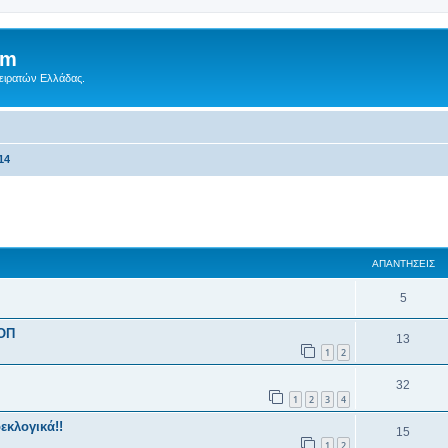
um
Πειρατών Ελλάδας.
14
 αναζήτηση
ΑΠΑΝΤΉΣΕΙΣ
5
 ΟΠ
13
1
2
32
1
2
3
4
εκλογικά!!
15
1
2