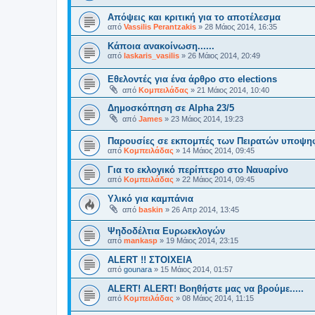
Απόψεις και κριτική για το αποτέλεσμα
από
Vassilis Perantzakis
»
28 Μάιος 2014, 16:35
Κάποια ανακοίνωση......
από
laskaris_vasilis
»
26 Μάιος 2014, 20:49
Εθελοντές για ένα άρθρο στο elections
από
Κομπειλάδας
»
21 Μάιος 2014, 10:40
Δημοσκόπηση σε Alpha 23/5
από
James
»
23 Μάιος 2014, 19:23
Παρουσίες σε εκπομπές των Πειρατών υποψη
από
Κομπειλάδας
»
14 Μάιος 2014, 09:45
Για το εκλογικό περίπτερο στο Ναυαρίνο
από
Κομπειλάδας
»
22 Μάιος 2014, 09:45
Υλικό για καμπάνια
από
baskin
»
26 Απρ 2014, 13:45
Ψηδοδέλτια Ευρωεκλογών
από
mankasp
»
19 Μάιος 2014, 23:15
ALERT !! ΣΤΟΙΧΕΙΑ
από
gounara
»
15 Μάιος 2014, 01:57
ALERT! ALERT! Βοηθήστε μας να βρούμε.....
από
Κομπειλάδας
»
08 Μάιος 2014, 11:15