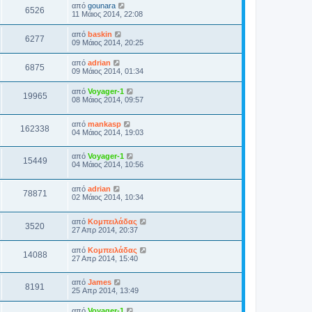
από
gounara
6526
11 Μάιος 2014, 22:08
από
baskin
6277
09 Μάιος 2014, 20:25
από
adrian
6875
09 Μάιος 2014, 01:34
από
Voyager-1
19965
08 Μάιος 2014, 09:57
από
mankasp
162338
04 Μάιος 2014, 19:03
από
Voyager-1
15449
04 Μάιος 2014, 10:56
από
adrian
78871
02 Μάιος 2014, 10:34
από
Κομπειλάδας
3520
27 Απρ 2014, 20:37
από
Κομπειλάδας
14088
27 Απρ 2014, 15:40
από
James
8191
25 Απρ 2014, 13:49
από
Voyager-1