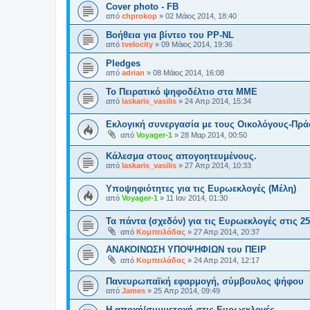
Cover photo - FB
από
chprokop
»
02 Μάιος 2014, 18:40
Βοήθεια για βίντεο του PP-NL
από
tvelocity
»
09 Μάιος 2014, 19:36
Pledges
από
adrian
»
08 Μάιος 2014, 16:08
Το Πειρατικό ψηφοδέλτιο στα ΜΜΕ
από
laskaris_vasilis
»
24 Απρ 2014, 15:34
Εκλογική συνεργασία με τους Οικολόγους-Πρά
από
Voyager-1
»
28 Μαρ 2014, 00:50
Κάλεσμα στους απογοητευμένους.
από
laskaris_vasilis
»
27 Απρ 2014, 10:33
Υποψηφιότητες για τις Ευρωεκλογές (Μέλη)
από
Voyager-1
»
11 Ιαν 2014, 01:30
Τα πάντα (σχεδόν) για τις Ευρωεκλογές στις 2
από
Κομπειλάδας
»
27 Απρ 2014, 20:37
ΑΝΑΚΟΙΝΩΣΗ ΥΠΟΨΗΦΙΩΝ του ΠΕΙΡ
από
Κομπειλάδας
»
24 Απρ 2014, 12:17
Πανευρωπαϊκή εφαρμογή, σύμβουλος ψήφου
από
James
»
25 Απρ 2014, 09:49
Η αποχή/συμμετοχή στις Ευρωεκλογές