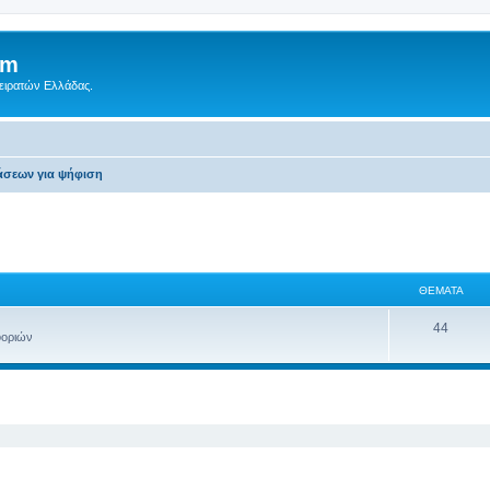
um
Πειρατών Ελλάδας.
άσεων για ψήφιση
ΘΈΜΑΤΑ
44
φοριών
ση
κή αναζήτηση