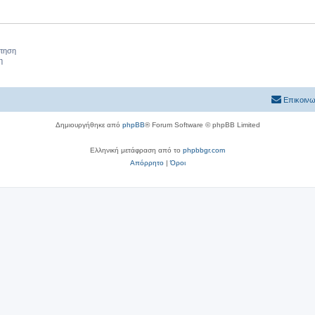
ήτηση
η
Επικοινω
Δημιουργήθηκε από
phpBB
® Forum Software © phpBB Limited
Ελληνική μετάφραση από το
phpbbgr.com
Απόρρητο
|
Όροι