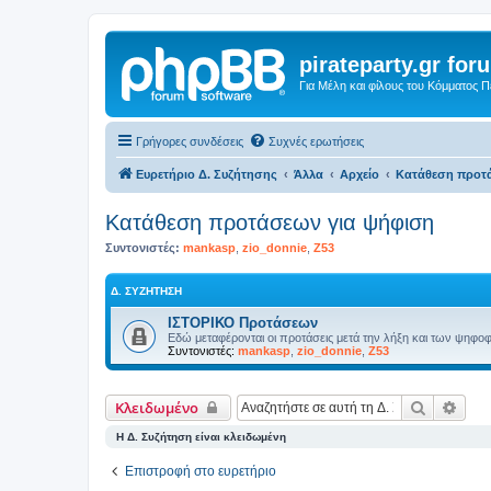
pirateparty.gr for
Για Μέλη και φίλους του Κόμματος 
Γρήγορες συνδέσεις
Συχνές ερωτήσεις
Ευρετήριο Δ. Συζήτησης
Άλλα
Αρχείο
Κατάθεση προτ
Κατάθεση προτάσεων για ψήφιση
Συντονιστές:
mankasp
,
zio_donnie
,
Z53
Δ. ΣΥΖΉΤΗΣΗ
ΙΣΤΟΡΙΚΟ Προτάσεων
Εδώ μεταφέρονται οι προτάσεις μετά την λήξη και των ψηφο
Συντονιστές:
mankasp
,
zio_donnie
,
Z53
Αναζήτη
Ειδι
Κλειδωμένο
Η Δ. Συζήτηση είναι κλειδωμένη
Επιστροφή στο ευρετήριο