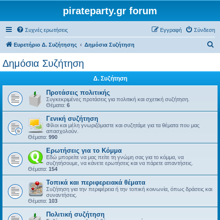
pirateparty.gr forum
Συχνές ερωτήσεις
Εγγραφή
Σύνδεση
Α
Ευρετήριο Δ. Συζήτησης
Δημόσια Συζήτηση
ν
Δημόσια Συζήτηση
α
Δ. Συζήτηση
ζ
ή
Προτάσεις πολιτικής
Συγκεκριμένες προτάσεις για πολιτική και σχετική συζήτηση.
τ
Θέματα:
6
η
Γενική συζήτηση
Φίλοι και μέλη γνωριζόμαστε και συζητάμε για τα θέματα που μας
σ
απασχολούν.
Θέματα:
990
η
Ερωτήσεις για το Κόμμα
Εδώ μπορείτε να μας πείτε τη γνώμη σας για το κόμμα, να
συζητήσουμε, να κάνετε ερωτήσεις και να πάρετε απαντήσεις.
Θέματα:
154
Τοπικά και περιφερειακά θέματα
Συζήτηση για την περιφέρεια ή την τοπική κοινωνία, όπως δράσεις και
συναντήσεις.
Θέματα:
103
Πολιτική συζήτηση