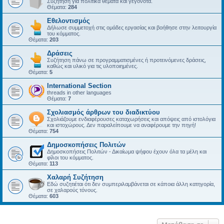
Συζήτηση για πολιτικά θέματα και γεγονότα.
Θέματα:
284
Εθελοντισμός
Δήλωσε συμμετοχή στις ομάδες εργασίας και βοήθησε στην λειτουργία
του κόμματος.
Θέματα:
203
Δράσεις
Συζήτηση πάνω σε προγραμματισμένες ή προτεινόμενες δράσεις,
καθώς και υλικό για τις υλοποιημένες.
Θέματα:
5
International Section
threads in other languages
Θέματα:
7
Σχολιασμός άρθρων του διαδικτύου
Σχολιάζουμε ενδιαφέρουσες καταχωρήσεις και απόψεις από ιστολόγια
και ιστοχώρους. Δεν παραλείπουμε να αναφέρουμε την πηγή!
Θέματα:
754
Δημοσκοπήσεις Πολιτών
Δημοσκοπήσεις Πολιτών - Δικαίωμα ψήφου έχουν όλα τα μέλη και
φίλοι του κόμματος.
Θέματα:
113
Χαλαρή Συζήτηση
Εδώ συζητιέται ότι δεν συμπεριλαμβάνεται σε κάποια άλλη κατηγορία,
σε χαλαρούς τόνους.
Θέματα:
603