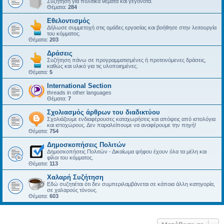
Συζήτηση για πολιτικά θέματα και γεγονότα.
Θέματα:
284
Εθελοντισμός
Δήλωσε συμμετοχή στις ομάδες εργασίας και βοήθησε στην λειτουργία
του κόμματος.
Θέματα:
203
Δράσεις
Συζήτηση πάνω σε προγραμματισμένες ή προτεινόμενες δράσεις,
καθώς και υλικό για τις υλοποιημένες.
Θέματα:
5
International Section
threads in other languages
Θέματα:
7
Σχολιασμός άρθρων του διαδικτύου
Σχολιάζουμε ενδιαφέρουσες καταχωρήσεις και απόψεις από ιστολόγια
και ιστοχώρους. Δεν παραλείπουμε να αναφέρουμε την πηγή!
Θέματα:
754
Δημοσκοπήσεις Πολιτών
Δημοσκοπήσεις Πολιτών - Δικαίωμα ψήφου έχουν όλα τα μέλη και
φίλοι του κόμματος.
Θέματα:
113
Χαλαρή Συζήτηση
Εδώ συζητιέται ότι δεν συμπεριλαμβάνεται σε κάποια άλλη κατηγορία,
σε χαλαρούς τόνους.
Θέματα:
603