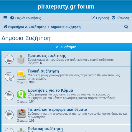
pirateparty.gr forum
Συχνές ερωτήσεις
Εγγραφή
Σύνδεση
Α
Ευρετήριο Δ. Συζήτησης
Δημόσια Συζήτηση
ν
Δημόσια Συζήτηση
α
Δ. Συζήτηση
ζ
ή
Προτάσεις πολιτικής
Συγκεκριμένες προτάσεις για πολιτική και σχετική συζήτηση.
τ
Θέματα:
6
η
Γενική συζήτηση
Φίλοι και μέλη γνωριζόμαστε και συζητάμε για τα θέματα που μας
σ
απασχολούν.
Θέματα:
990
η
Ερωτήσεις για το Κόμμα
Εδώ μπορείτε να μας πείτε τη γνώμη σας για το κόμμα, να
συζητήσουμε, να κάνετε ερωτήσεις και να πάρετε απαντήσεις.
Θέματα:
154
Τοπικά και περιφερειακά θέματα
Συζήτηση για την περιφέρεια ή την τοπική κοινωνία, όπως δράσεις και
συναντήσεις.
Θέματα:
103
Πολιτική συζήτηση