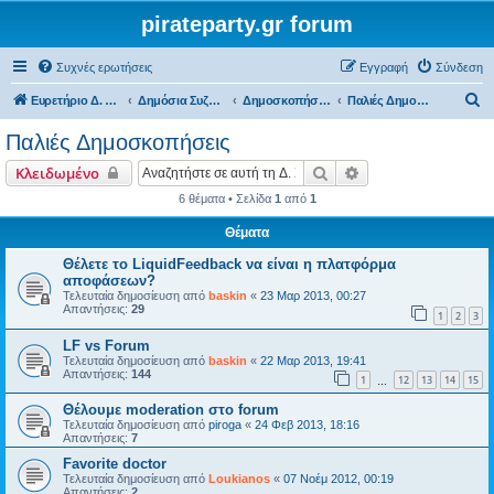
pirateparty.gr forum
Συχνές ερωτήσεις
Εγγραφή
Σύνδεση
Α
Ευρετήριο Δ. Συζήτησης
Δημόσια Συζήτηση
Δημοσκοπήσεις Πολιτών
Παλιές Δημοσκοπήσεις
ν
Παλιές Δημοσκοπήσεις
α
Αναζήτηση
Ειδική αναζήτηση
Κλειδωμένο
ζ
6 θέματα • Σελίδα
1
από
1
ή
Θέματα
τ
η
Θέλετε το LiquidFeedback να είναι η πλατφόρμα
αποφάσεων?
σ
Τελευταία δημοσίευση από
baskin
«
23 Μαρ 2013, 00:27
Απαντήσεις:
29
η
1
2
3
LF vs Forum
Τελευταία δημοσίευση από
baskin
«
22 Μαρ 2013, 19:41
Απαντήσεις:
144
1
12
13
14
15
…
Θέλουμε moderation στο forum
Τελευταία δημοσίευση από
piroga
«
24 Φεβ 2013, 18:16
Απαντήσεις:
7
Favorite doctor
Τελευταία δημοσίευση από
Loukianos
«
07 Νοέμ 2012, 00:19
Απαντήσεις:
2