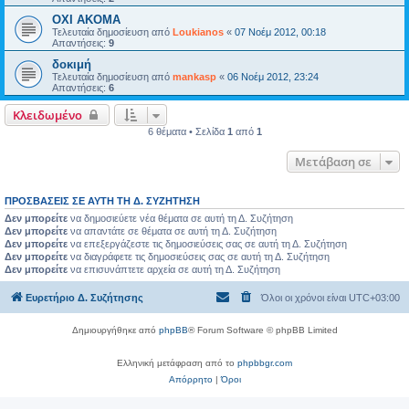
OXI AKOMA
Τελευταία δημοσίευση από
Loukianos
«
07 Νοέμ 2012, 00:18
Απαντήσεις:
9
δοκιμή
Τελευταία δημοσίευση από
mankasp
«
06 Νοέμ 2012, 23:24
Απαντήσεις:
6
Κλειδωμένο
6 θέματα • Σελίδα
1
από
1
Μετάβαση σε
ΠΡΟΣΒΆΣΕΙΣ ΣΕ ΑΥΤΉ ΤΗ Δ. ΣΥΖΉΤΗΣΗ
Δεν μπορείτε
να δημοσιεύετε νέα θέματα σε αυτή τη Δ. Συζήτηση
Δεν μπορείτε
να απαντάτε σε θέματα σε αυτή τη Δ. Συζήτηση
Δεν μπορείτε
να επεξεργάζεστε τις δημοσιεύσεις σας σε αυτή τη Δ. Συζήτηση
Δεν μπορείτε
να διαγράφετε τις δημοσιεύσεις σας σε αυτή τη Δ. Συζήτηση
Δεν μπορείτε
να επισυνάπτετε αρχεία σε αυτή τη Δ. Συζήτηση
Ευρετήριο Δ. Συζήτησης
Όλοι οι χρόνοι είναι
UTC+03:00
Δημιουργήθηκε από
phpBB
® Forum Software © phpBB Limited
Ελληνική μετάφραση από το
phpbbgr.com
Απόρρητο
|
Όροι