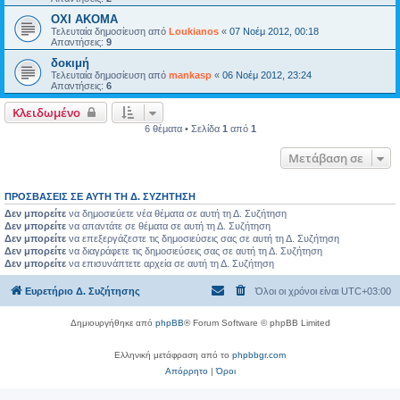
OXI AKOMA
Τελευταία δημοσίευση από
Loukianos
«
07 Νοέμ 2012, 00:18
Απαντήσεις:
9
δοκιμή
Τελευταία δημοσίευση από
mankasp
«
06 Νοέμ 2012, 23:24
Απαντήσεις:
6
Κλειδωμένο
6 θέματα • Σελίδα
1
από
1
Μετάβαση σε
ΠΡΟΣΒΆΣΕΙΣ ΣΕ ΑΥΤΉ ΤΗ Δ. ΣΥΖΉΤΗΣΗ
Δεν μπορείτε
να δημοσιεύετε νέα θέματα σε αυτή τη Δ. Συζήτηση
Δεν μπορείτε
να απαντάτε σε θέματα σε αυτή τη Δ. Συζήτηση
Δεν μπορείτε
να επεξεργάζεστε τις δημοσιεύσεις σας σε αυτή τη Δ. Συζήτηση
Δεν μπορείτε
να διαγράφετε τις δημοσιεύσεις σας σε αυτή τη Δ. Συζήτηση
Δεν μπορείτε
να επισυνάπτετε αρχεία σε αυτή τη Δ. Συζήτηση
Ευρετήριο Δ. Συζήτησης
Όλοι οι χρόνοι είναι
UTC+03:00
Δημιουργήθηκε από
phpBB
® Forum Software © phpBB Limited
Ελληνική μετάφραση από το
phpbbgr.com
Απόρρητο
|
Όροι