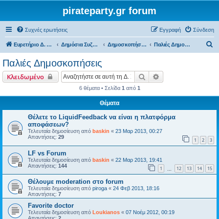
pirateparty.gr forum
Συχνές ερωτήσεις
Εγγραφή
Σύνδεση
Α
Ευρετήριο Δ. Συζήτησης
Δημόσια Συζήτηση
Δημοσκοπήσεις Πολιτών
Παλιές Δημοσκοπήσεις
ν
Παλιές Δημοσκοπήσεις
α
Αναζήτηση
Ειδική αναζήτηση
Κλειδωμένο
ζ
6 θέματα • Σελίδα
1
από
1
ή
Θέματα
τ
η
Θέλετε το LiquidFeedback να είναι η πλατφόρμα
αποφάσεων?
σ
Τελευταία δημοσίευση από
baskin
«
23 Μαρ 2013, 00:27
Απαντήσεις:
29
η
1
2
3
LF vs Forum
Τελευταία δημοσίευση από
baskin
«
22 Μαρ 2013, 19:41
Απαντήσεις:
144
1
12
13
14
15
…
Θέλουμε moderation στο forum
Τελευταία δημοσίευση από
piroga
«
24 Φεβ 2013, 18:16
Απαντήσεις:
7
Favorite doctor
Τελευταία δημοσίευση από
Loukianos
«
07 Νοέμ 2012, 00:19
Απαντήσεις:
2