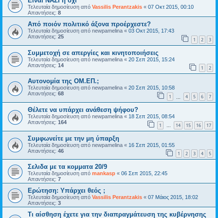
Είναι ΝΑΖΙ ή όχι
Τελευταία δημοσίευση από
Vassilis Perantzakis
«
07 Οκτ 2015, 00:10
Απαντήσεις:
8
Από ποιόν πολιτικό άξονα προέρχεστε?
Τελευταία δημοσίευση από
newpamelina
«
03 Οκτ 2015, 17:43
Απαντήσεις:
25
1
2
3
Συμμετοχή σε απεργίες και κινητοποιήσεις
Τελευταία δημοσίευση από
newpamelina
«
20 Σεπ 2015, 15:24
Απαντήσεις:
14
1
2
Αυτονομία της ΟΜ.ΕΠ.;
Τελευταία δημοσίευση από
newpamelina
«
20 Σεπ 2015, 10:58
Απαντήσεις:
68
1
4
5
6
7
…
Θέλετε να υπάρχει ανάθεση ψήφου?
Τελευταία δημοσίευση από
newpamelina
«
18 Σεπ 2015, 08:54
Απαντήσεις:
164
1
14
15
16
17
…
Συμφωνείτε με την μη ύπαρξη
Τελευταία δημοσίευση από
newpamelina
«
16 Σεπ 2015, 01:55
Απαντήσεις:
46
1
2
3
4
5
Σελιδα με τα κομματα 20/9
Τελευταία δημοσίευση από
mankasp
«
06 Σεπ 2015, 22:45
Απαντήσεις:
7
Ερώτηση: Υπάρχει θεός ;
Τελευταία δημοσίευση από
Vassilis Perantzakis
«
07 Μάιος 2015, 18:02
Απαντήσεις:
3
Τι αίσθηση έχετε για την διαπραγμάτευση της κυβέρνησης