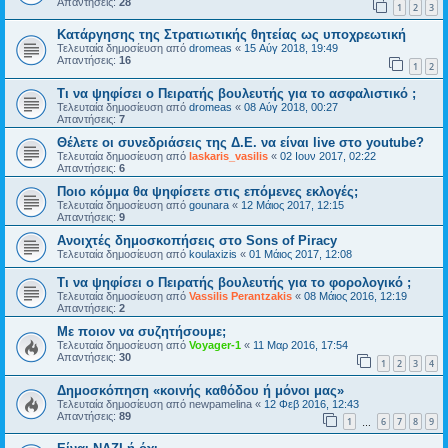
Απαντήσεις:
28
1
2
3
Κατάργησης της Στρατιωτικής θητείας ως υποχρεωτική
Τελευταία δημοσίευση από
dromeas
«
15 Αύγ 2018, 19:49
Απαντήσεις:
16
1
2
Τι να ψηφίσει ο Πειρατής βουλευτής για το ασφαλιστικό ;
Τελευταία δημοσίευση από
dromeas
«
08 Αύγ 2018, 00:27
Απαντήσεις:
7
Θέλετε οι συνεδριάσεις της Δ.Ε. να είναι live στο youtube?
Τελευταία δημοσίευση από
laskaris_vasilis
«
02 Ιουν 2017, 02:22
Απαντήσεις:
6
Ποιο κόμμα θα ψηφίσετε στις επόμενες εκλογές;
Τελευταία δημοσίευση από
gounara
«
12 Μάιος 2017, 12:15
Απαντήσεις:
9
Ανοιχτές δημοσκοπήσεις στο Sons of Piracy
Τελευταία δημοσίευση από
koulaxizis
«
01 Μάιος 2017, 12:08
Τι να ψηφίσει ο Πειρατής βουλευτής για το φορολογικό ;
Τελευταία δημοσίευση από
Vassilis Perantzakis
«
08 Μάιος 2016, 12:19
Απαντήσεις:
2
Με ποιον να συζητήσουμε;
Τελευταία δημοσίευση από
Voyager-1
«
11 Μαρ 2016, 17:54
Απαντήσεις:
30
1
2
3
4
Δημοσκόπηση «κοινής καθόδου ή μόνοι μας»
Τελευταία δημοσίευση από
newpamelina
«
12 Φεβ 2016, 12:43
Απαντήσεις:
89
1
6
7
8
9
…