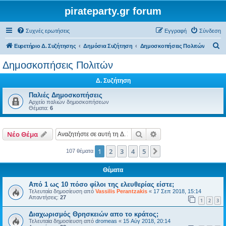
pirateparty.gr forum
Συχνές ερωτήσεις
Εγγραφή
Σύνδεση
Α
Ευρετήριο Δ. Συζήτησης
Δημόσια Συζήτηση
Δημοσκοπήσεις Πολιτών
ν
Δημοσκοπήσεις Πολιτών
α
Δ. Συζήτηση
ζ
ή
Παλιές Δημοσκοπήσεις
Αρχείο παλιών δημοσκοπήσεων
τ
Θέματα:
6
η
σ
Αναζήτηση
Ειδική αναζήτηση
Νέο Θέμα
η
1
2
3
4
5
Επόμενη
107 θέματα
Θέματα
Από 1 ως 10 πόσο φίλοι της ελευθερίας είστε;
Τελευταία δημοσίευση από
Vassilis Perantzakis
«
17 Σεπ 2018, 15:14
Απαντήσεις:
27
1
2
3
Διαχωρισμός Θρησκειών απο το κράτος;
Τελευταία δημοσίευση από
dromeas
«
15 Αύγ 2018, 20:14