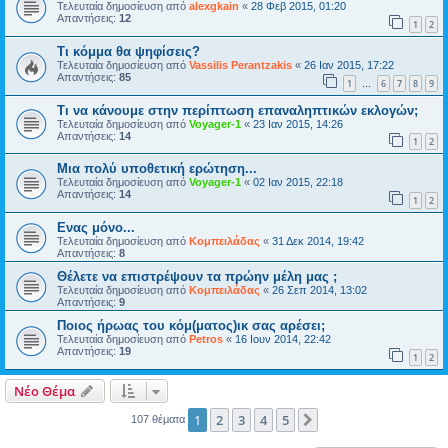
Τελευταία δημοσίευση από
alexgkain
«
28 Φεβ 2015, 01:20
Απαντήσεις:
12
1
2
Τι κόμμα θα ψηφίσεις?
Τελευταία δημοσίευση από
Vassilis Perantzakis
«
26 Ιαν 2015, 17:22
Απαντήσεις:
85
1
6
7
8
9
…
Τι να κάνουμε στην περίπτωση επαναληπτικών εκλογών;
Τελευταία δημοσίευση από
Voyager-1
«
23 Ιαν 2015, 14:26
Απαντήσεις:
14
1
2
Μια πολύ υποθετική ερώτηση...
Τελευταία δημοσίευση από
Voyager-1
«
02 Ιαν 2015, 22:18
Απαντήσεις:
14
1
2
Ενας μόνο...
Τελευταία δημοσίευση από
Κομπειλάδας
«
31 Δεκ 2014, 19:42
Απαντήσεις:
8
Θέλετε να επιστρέψουν τα πρώην μέλη μας ;
Τελευταία δημοσίευση από
Κομπειλάδας
«
26 Σεπ 2014, 13:02
Απαντήσεις:
9
Ποιος ήρωας του κόμ(ματος)ικ σας αρέσει;
Τελευταία δημοσίευση από
Petros
«
16 Ιουν 2014, 22:42
Απαντήσεις:
19
1
2
Νέο Θέμα
1
2
3
4
5
Επόμενη
107 θέματα