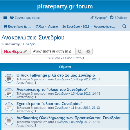
pirateparty.gr forum
Συχνές ερωτήσεις
Εγγραφή
Σύνδεση
Α
Ευρετήριο Δ. Συζήτησης
Άλλα
Αρχείο
1ο Συνέδριο - 2012
Ανακοινώσεις Συνεδρίου
ν
Ανακοινώσεις Συνεδρίου
α
Συντονιστής:
Συνέδριο
ζ
Αναζήτηση
Ειδική αναζήτηση
Νέο Θέμα
ή
13 θέματα • Σελίδα
1
από
1
τ
Θέματα
η
Ο Rick Falkvinge μιλά στο 1ο μας Συνέδριο
σ
Τελευταία δημοσίευση από
Συνέδριο
«
15 Νοέμ 2012, 02:37
η
Απαντήσεις:
1
Ανακοίνωση, το "υλικό του Συνεδρίου"
Τελευταία δημοσίευση από
Συνέδριο
«
13 Νοέμ 2012, 14:43
Απαντήσεις:
1
Σχετικά με το "υλικό του Συνεδρίου"
Τελευταία δημοσίευση από
Συνέδριο
«
11 Νοέμ 2012, 21:13
Απαντήσεις:
1
Διαδικασίες Ολοκλήρωσης των Πρακτικών του Συνεδρίου
Τελευταία δημοσίευση από
Συνέδριο
«
05 Νοέμ 2012, 17:55
Απαντήσεις:
1