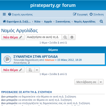
pirateparty.gr forum
Συχνές ερωτήσεις
Εγγραφή
Σύνδεση
Α
Ευρετήριο Δ. Συζήτησης
Άλλα
Αρχείο
Συναντήσεις
Νομός Αργολίδας‎
ν
Νομός Αργολίδας‎
α
Αναζήτηση
Ειδική αναζήτηση
Νέο Θέμα
ζ
1 θέμα • Σελίδα
1
από
1
ή
Θέματα
τ
η
ΣΥΝΑΝΤΗΣΗ ΣΤΗΝ ΑΡΓΟΛΙΔΑ
Τελευταία δημοσίευση από
πλατων
«
15 Μάιος 2012, 18:28
σ
Απαντήσεις:
2
η
Νέο Θέμα
1 θέμα • Σελίδα
1
από
1
Μετάβαση σε
ΠΡΟΣΒΆΣΕΙΣ ΣΕ ΑΥΤΉ ΤΗ Δ. ΣΥΖΉΤΗΣΗ
Δεν μπορείτε
να δημοσιεύετε νέα θέματα σε αυτή τη Δ. Συζήτηση
Δεν μπορείτε
να απαντάτε σε θέματα σε αυτή τη Δ. Συζήτηση
Δεν μπορείτε
να επεξεργάζεστε τις δημοσιεύσεις σας σε αυτή τη Δ. Συζήτηση