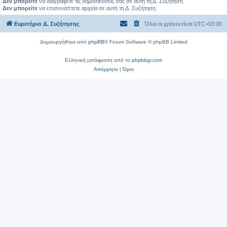
Δεν μπορείτε
να διαγράφετε τις δημοσιεύσεις σας σε αυτή τη Δ. Συζήτηση
Δεν μπορείτε
να επισυνάπτετε αρχεία σε αυτή τη Δ. Συζήτηση
Ευρετήριο Δ. Συζήτησης
Όλοι οι χρόνοι είναι
UTC+03:00
Δημιουργήθηκε από
phpBB
® Forum Software © phpBB Limited
Ελληνική μετάφραση από το
phpbbgr.com
Απόρρητο
|
Όροι