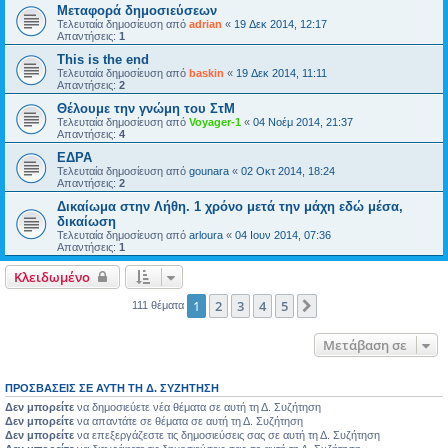
Μεταφορά δημοσιεύσεων
Τελευταία δημοσίευση από
adrian
«
19 Δεκ 2014, 12:17
Απαντήσεις:
1
This is the end
Τελευταία δημοσίευση από
baskin
«
19 Δεκ 2014, 11:11
Απαντήσεις:
2
Θέλουμε την γνώμη του ΣτΜ
Τελευταία δημοσίευση από
Voyager-1
«
04 Νοέμ 2014, 21:37
Απαντήσεις:
4
ΕΔΡΑ
Τελευταία δημοσίευση από
gounara
«
02 Οκτ 2014, 18:24
Απαντήσεις:
2
Δικαίωμα στην Λήθη. 1 χρόνο μετά την μάχη εδώ μέσα,
δικαίωση
Τελευταία δημοσίευση από
arloura
«
04 Ιουν 2014, 07:36
Απαντήσεις:
1
Κλειδωμένο
1
2
3
4
5
Επόμενη
111 θέματα
Μετάβαση σε
ΠΡΟΣΒΆΣΕΙΣ ΣΕ ΑΥΤΉ ΤΗ Δ. ΣΥΖΉΤΗΣΗ
Δεν μπορείτε
να δημοσιεύετε νέα θέματα σε αυτή τη Δ. Συζήτηση
Δεν μπορείτε
να απαντάτε σε θέματα σε αυτή τη Δ. Συζήτηση
Δεν μπορείτε
να επεξεργάζεστε τις δημοσιεύσεις σας σε αυτή τη Δ. Συζήτηση