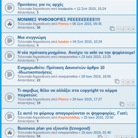
Προτάσεις για τις αρχές
Τελευταία δημοσίευση από
koulaxizis
«
12 Σεπ 2015, 15:24
Απαντήσεις:
3
ΜΟΝΙΜΕΣ ΨΗΦΟΦΟΡΙΕΣ ΡΕΕΕΕΕΕΕΕΕ!!!!
Τελευταία δημοσίευση από
Petros
«
06 Σεπ 2015, 09:35
Απαντήσεις:
36
1
2
3
4
Μια συγγνώμη
Τελευταία δημοσίευση από
baskin
«
04 Σεπ 2015, 10:29
Απαντήσεις:
4
Η νέα πρόταση-μνημόνιο. Ανοίχτε το wiki να την ψηφίσουμε!
Τελευταία δημοσίευση από
newpamelina
«
23 Ιούλ 2015, 13:25
Απαντήσεις:
7
Ενημερωθείτε: Πρόταση Δανειστών άρθρο 10
-Ιδιωτικοποιήσεις
Τελευταία δημοσίευση από
newpamelina
«
29 Ιουν 2015, 18:05
Απαντήσεις:
22
1
2
3
Tι ακριβως θέλει να αλλάξει στα copyright το κόμμα
πειρατών;
Τελευταία δημοσίευση από
Petros
«
29 Ιουν 2015, 17:27
Απαντήσεις:
19
1
2
Σε αυτό το φόρουμ απαγορεύονται οι ψηφοφορίες. Γιατί;
Τελευταία δημοσίευση από
Κομπειλάδας
«
25 Ιουν 2015, 23:50
Απαντήσεις:
9
Business plan για εξουσία (Iznogood)
Τελευταία δημοσίευση από
newpamelina
«
15 Ιουν 2015, 01:40
Απαντήσεις:
94
1
7
8
9
10