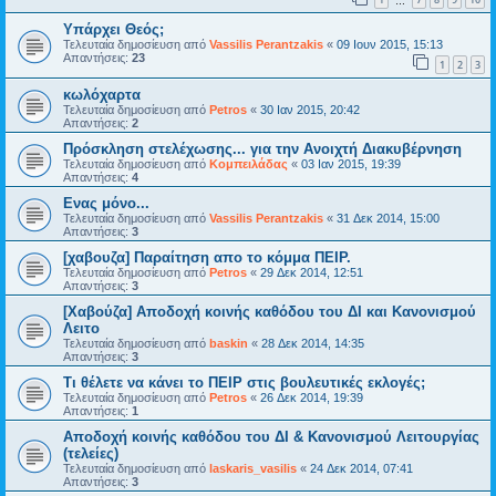
…
Υπάρχει Θεός;
Τελευταία δημοσίευση από
Vassilis Perantzakis
«
09 Ιουν 2015, 15:13
Απαντήσεις:
23
1
2
3
κωλόχαρτα
Τελευταία δημοσίευση από
Petros
«
30 Ιαν 2015, 20:42
Απαντήσεις:
2
Πρόσκληση στελέχωσης... για την Ανοιχτή Διακυβέρνηση
Τελευταία δημοσίευση από
Κομπειλάδας
«
03 Ιαν 2015, 19:39
Απαντήσεις:
4
Ενας μόνο...
Τελευταία δημοσίευση από
Vassilis Perantzakis
«
31 Δεκ 2014, 15:00
Απαντήσεις:
3
[χαβουζα] Παραίτηση απο το κόμμα ΠΕΙΡ.
Τελευταία δημοσίευση από
Petros
«
29 Δεκ 2014, 12:51
Απαντήσεις:
3
[Χαβούζα] Αποδοχή κοινής καθόδου του ΔΙ και Κανονισμού
Λειτο
Τελευταία δημοσίευση από
baskin
«
28 Δεκ 2014, 14:35
Απαντήσεις:
3
Τι θέλετε να κάνει το ΠΕΙΡ στις βουλευτικές εκλογές;
Τελευταία δημοσίευση από
Petros
«
26 Δεκ 2014, 19:39
Απαντήσεις:
1
Αποδοχή κοινής καθόδου του ΔΙ & Κανονισμού Λειτουργίας
(τελείες)
Τελευταία δημοσίευση από
laskaris_vasilis
«
24 Δεκ 2014, 07:41
Απαντήσεις:
3