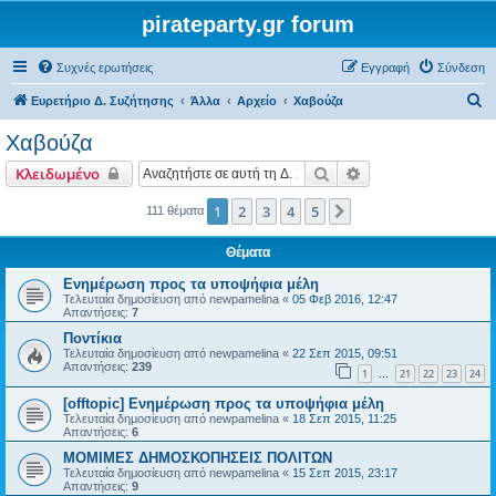
pirateparty.gr forum
Συχνές ερωτήσεις
Εγγραφή
Σύνδεση
Α
Ευρετήριο Δ. Συζήτησης
Άλλα
Αρχείο
Χαβούζα
ν
Χαβούζα
α
Αναζήτηση
Ειδική αναζήτηση
Κλειδωμένο
ζ
ή
1
2
3
4
5
Επόμενη
111 θέματα
τ
Θέματα
η
Ενημέρωση προς τα υποψήφια μέλη
σ
Τελευταία δημοσίευση από
newpamelina
«
05 Φεβ 2016, 12:47
Απαντήσεις:
7
η
Ποντίκια
Τελευταία δημοσίευση από
newpamelina
«
22 Σεπ 2015, 09:51
Απαντήσεις:
239
1
21
22
23
24
…
[offtopic] Ενημέρωση προς τα υποψήφια μέλη
Τελευταία δημοσίευση από
newpamelina
«
18 Σεπ 2015, 11:25
Απαντήσεις:
6
ΜΟΜΙΜΕΣ ΔΗΜΟΣΚΟΠΗΣΕΙΣ ΠΟΛΙΤΩΝ
Τελευταία δημοσίευση από
newpamelina
«
15 Σεπ 2015, 23:17
Απαντήσεις:
9