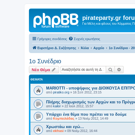
pirateparty.gr for
Για Μέλη και φίλους του Κόμματος 
Γρήγορες συνδέσεις
Συχνές ερωτήσεις
Ευρετήριο Δ. Συζήτησης
Άλλα
Αρχείο
1ο Συνέδριο - 2
1ο Συνέδριο
Αναζήτηση
Ειδική
Νέο Θέμα
ΘΈΜΑΤΑ
MARIOTTI - υποψήφιος για ΔΙΟΙΚΟΥΣΑ ΕΠΙΤΡ
από
piratiko.org
»
16 Σεπ 2012, 23:15
Πλήρης διαχωρισμός των Αρχών και το Πρόγ
από
kailor
»
22 Ιούλ 2012, 15:57
Υπάρχει ένα θέμα που πρέπει να το δούμε
από
Κομπειλάδας
»
13 Νοέμ 2012, 14:49
Χρωστάω και εγώ…
από
ekfrasi
»
09 Νοέμ 2012, 16:44