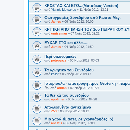
ΧΡΩΣΤΑΩ ΚΑΙ ΕΓΩ...(Μοτσάκος Version)
από
Yiannis Motsakos
»
11 Νοέμ 2012, 13:21
Φωτογραφίες Συνεδρίου από Κώστα Μεγ.
από
James
»
06 Νοέμ 2012, 20:00
ΚΡΙΤΙΚΗ ΑΠΟΤΙΜΗΣΗ ΤΟΥ 1ου ΠΕΙΡΑΤΙΚΟΥ Σ
από
omissman
»
07 Νοέμ 2012, 02:21
ΕΥΧΑΡΙΣΤΩ και άλλα......
από
James
»
04 Νοέμ 2012, 21:59
Περί οικονομικών
από
petrogazz
»
06 Νοέμ 2012, 03:03
Τα αρνητικά του Συνεδρίου
από
kailor
»
05 Νοέμ 2012, 09:47
Ιστοριουλα - επιστροφη προς Θεσ/νικη - πειρ
από
adrian
»
07 Νοέμ 2012, 01:27
Τα θετικά του συνεδρίου
από
apolimer
»
06 Νοέμ 2012, 04:28
Απωλεσθέντα αντικείμενα
από
Z53
»
06 Νοέμ 2012, 18:12
Μια χαρά είμαστε, ρε γκρινιάρηδες! :-)
από
anestis
»
06 Νοέμ 2012, 02:09