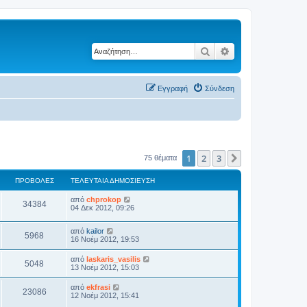
Αναζήτηση
Ειδική αναζήτηση
Εγγραφή
Σύνδεση
1
2
3
Επόμενη
75 θέματα
ΠΡΟΒΟΛΈΣ
ΤΕΛΕΥΤΑΊΑ ΔΗΜΟΣΊΕΥΣΗ
από
chprokop
34384
04 Δεκ 2012, 09:26
από
kailor
5968
16 Νοέμ 2012, 19:53
από
laskaris_vasilis
5048
13 Νοέμ 2012, 15:03
από
ekfrasi
23086
12 Νοέμ 2012, 15:41