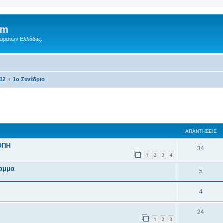
um
Πειρατών Ελλάδας.
012
1ο Συνέδριο
 αναζήτηση
ΑΠΑΝΤΉΣΕΙΣ
ΟΠΗ
34
1
2
3
4
ραμμα
5
4
24
1
2
3