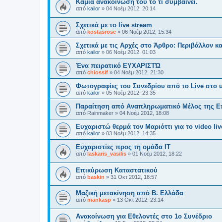
Καμιά ανακοίνωση του το τι συμβαίνει.
από
kailor
»
04 Νοέμ 2012, 20:14
Σχετικά με το live stream
από
kostasrose
»
06 Νοέμ 2012, 15:34
Σχετικά με τις Αρχές στο Άρθρο: Περιβάλλον κα
από
kailor
»
06 Νοέμ 2012, 01:03
Ένα πειρατικό ΕΥΧΑΡΙΣΤΏ
από
chiossif
»
04 Νοέμ 2012, 21:30
Φωτογραφίες του Συνεδρίου από το Live στο 
από
kailor
»
05 Νοέμ 2012, 23:35
Παραίτηση από Αναπληρωματικό Μέλος της Επ
από
Rainmaker
»
04 Νοέμ 2012, 18:08
Ευχαριστώ θερμά τον Μαριόττι για το video liv
από
kailor
»
03 Νοέμ 2012, 14:35
Ευχαριστίες προς τη ομάδα IT
από
laskaris_vasilis
»
01 Νοέμ 2012, 18:22
Επικύρωση Καταστατικού
από
baskin
»
31 Οκτ 2012, 18:57
Μαζική μετακίνηση από Β. Ελλάδα
από
mankasp
»
13 Οκτ 2012, 23:14
Ανακοίνωση για Εθελοντές στο 1ο Συνέδριο