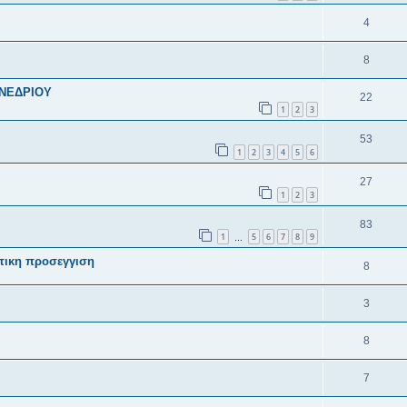
4
8
ΥΝΕΔΡΙΟΥ
22
1
2
3
53
1
2
3
4
5
6
27
1
2
3
83
1
5
6
7
8
9
…
ατικη προσεγγιση
8
3
8
7