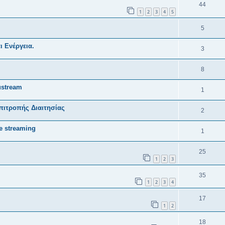
44
1
2
3
4
5
5
ι Ενέργεια.
3
8
ustream
1
ιτροπής Διαιτησίας
2
e streaming
1
25
1
2
3
35
1
2
3
4
17
1
2
18