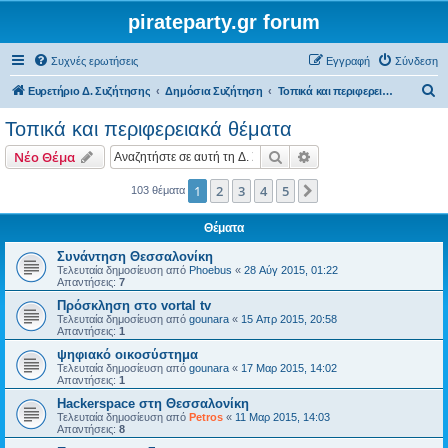
pirateparty.gr forum
Συχνές ερωτήσεις
Εγγραφή
Σύνδεση
Α
Ευρετήριο Δ. Συζήτησης
Δημόσια Συζήτηση
Τοπικά και περιφερειακά θέματα
ν
Τοπικά και περιφερειακά θέματα
α
Αναζήτηση
Ειδική αναζήτηση
Νέο Θέμα
ζ
ή
1
2
3
4
5
Επόμενη
103 θέματα
τ
Θέματα
η
Συνάντηση Θεσσαλονίκη
σ
Τελευταία δημοσίευση από
Phoebus
«
28 Αύγ 2015, 01:22
Απαντήσεις:
7
η
Πρόσκληση στο vortal tv
Τελευταία δημοσίευση από
gounara
«
15 Απρ 2015, 20:58
Απαντήσεις:
1
ψηφιακό οικοσύστημα
Τελευταία δημοσίευση από
gounara
«
17 Μαρ 2015, 14:02
Απαντήσεις:
1
Hackerspace στη Θεσσαλονίκη
Τελευταία δημοσίευση από
Petros
«
11 Μαρ 2015, 14:03
Απαντήσεις:
8