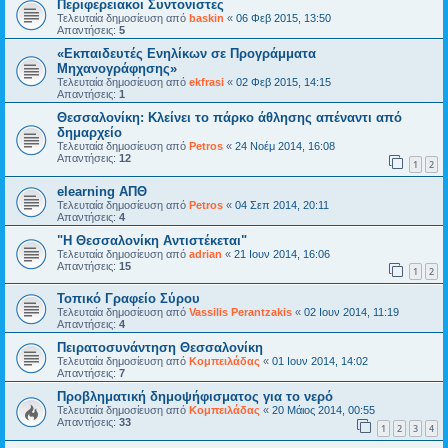
Περιφερειακοι Συντονιστες
Τελευταία δημοσίευση από
baskin
«
06 Φεβ 2015, 13:50
Απαντήσεις:
5
«Εκπαιδευτές Ενηλίκων σε Προγράμματα
Μηχανογράφησης»
Τελευταία δημοσίευση από
ekfrasi
«
02 Φεβ 2015, 14:15
Απαντήσεις:
1
Θεσσαλονίκη: Κλείνει το πάρκο άθλησης απέναντι από
δημαρχείο
Τελευταία δημοσίευση από
Petros
«
24 Νοέμ 2014, 16:08
Απαντήσεις:
12
1
2
elearning ΑΠΘ
Τελευταία δημοσίευση από
Petros
«
04 Σεπ 2014, 20:11
Απαντήσεις:
4
"Η Θεσσαλονίκη Αντιστέκεται"
Τελευταία δημοσίευση από
adrian
«
21 Ιουν 2014, 16:06
Απαντήσεις:
15
1
2
Τοπικό Γραφείο Σύρου
Τελευταία δημοσίευση από
Vassilis Perantzakis
«
02 Ιουν 2014, 11:19
Απαντήσεις:
4
Πειρατοσυνάντηση Θεσσαλονίκη
Τελευταία δημοσίευση από
Κομπειλάδας
«
01 Ιουν 2014, 14:02
Απαντήσεις:
7
Προβληματική δημοψήφισματος για το νερό
Τελευταία δημοσίευση από
Κομπειλάδας
«
20 Μάιος 2014, 00:55
Απαντήσεις:
33
1
2
3
4