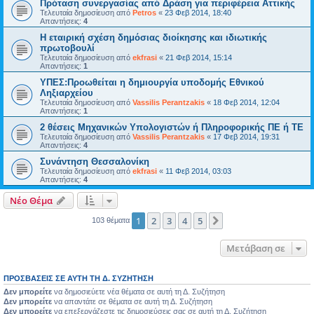
Πρόταση συνεργασίας από Δράση για περιφέρεια Αττικής
Τελευταία δημοσίευση από
Petros
«
23 Φεβ 2014, 18:40
Απαντήσεις:
4
Η εταιρική σχέση δημόσιας διοίκησης και ιδιωτικής
πρωτοβουλί
Τελευταία δημοσίευση από
ekfrasi
«
21 Φεβ 2014, 15:14
Απαντήσεις:
1
ΥΠΕΣ:Προωθείται η δημιουργία υποδομής Εθνικού
Ληξιαρχείου
Τελευταία δημοσίευση από
Vassilis Perantzakis
«
18 Φεβ 2014, 12:04
Απαντήσεις:
1
2 θέσεις Μηχανικών Υπολογιστών ή Πληροφορικής ΠΕ ή ΤΕ
Τελευταία δημοσίευση από
Vassilis Perantzakis
«
17 Φεβ 2014, 19:31
Απαντήσεις:
4
Συνάντηση Θεσσαλονίκη
Τελευταία δημοσίευση από
ekfrasi
«
11 Φεβ 2014, 03:03
Απαντήσεις:
4
Νέο Θέμα
1
2
3
4
5
Επόμενη
103 θέματα
Μετάβαση σε
ΠΡΟΣΒΆΣΕΙΣ ΣΕ ΑΥΤΉ ΤΗ Δ. ΣΥΖΉΤΗΣΗ
Δεν μπορείτε
να δημοσιεύετε νέα θέματα σε αυτή τη Δ. Συζήτηση
Δεν μπορείτε
να απαντάτε σε θέματα σε αυτή τη Δ. Συζήτηση
Δεν μπορείτε
να επεξεργάζεστε τις δημοσιεύσεις σας σε αυτή τη Δ. Συζήτηση