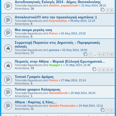
Αυτοδιοικητικές Εκλογές 2014 - Δήμος Θεσσαλονίκης
Τελευταία δημοσίευση από
dimitris_papamichael
«
22 Απρ 2014, 08:22
Απαντήσεις:
16
1
2
Αποκλειστικό!!!! απο την προεκλογική καμπάνια :)
Τελευταία δημοσίευση από
Κομπειλάδας
«
05 Απρ 2014, 12:24
Απαντήσεις:
6
Μια ακομα μεγαλη νικη
Τελευταία δημοσίευση από
Petros
«
02 Απρ 2014, 23:02
Απαντήσεις:
8
Συμμετοχή Πειρατών στις Δημοτικές – Περιφερειακές
εκλογές
Τελευταία δημοσίευση από
gounara
«
02 Απρ 2014, 19:52
Απαντήσεις:
77
1
5
6
7
8
…
Πειρατές στην Αθήνα – Μερικά (Εύλογα) Ερωτηματικά…
Τελευταία δημοσίευση από
Voyager-1
«
31 Μαρ 2014, 21:40
Απαντήσεις:
33
1
2
3
4
Τοπικό Γραφείο Δράμας
Τελευταία δημοσίευση από
Petros
«
27 Μαρ 2014, 23:14
Απαντήσεις:
5
Τοπικο γραφειο Καλαμαριας
Τελευταία δημοσίευση από
SilindeElendil
«
25 Φεβ 2014, 20:24
Απαντήσεις:
1
Αθηνα : Καμίνης ή Χάος...
Τελευταία δημοσίευση από
Vassilis Perantzakis
«
24 Φεβ 2014, 13:11
Απαντήσεις:
11
1
2