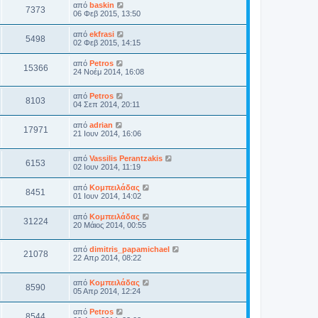
από
baskin
7373
06 Φεβ 2015, 13:50
από
ekfrasi
5498
02 Φεβ 2015, 14:15
από
Petros
15366
24 Νοέμ 2014, 16:08
από
Petros
8103
04 Σεπ 2014, 20:11
από
adrian
17971
21 Ιουν 2014, 16:06
από
Vassilis Perantzakis
6153
02 Ιουν 2014, 11:19
από
Κομπειλάδας
8451
01 Ιουν 2014, 14:02
από
Κομπειλάδας
31224
20 Μάιος 2014, 00:55
από
dimitris_papamichael
21078
22 Απρ 2014, 08:22
από
Κομπειλάδας
8590
05 Απρ 2014, 12:24
από
Petros
8544