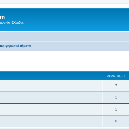
um
Πειρατών Ελλάδας.
περιφερειακά θέματα
 αναζήτηση
ΑΠΑΝΤΉΣΕΙΣ
7
1
1
8