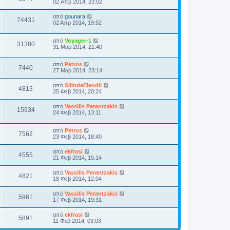
02 Απρ 2014, 23:02
από
gounara
74431
02 Απρ 2014, 19:52
από
Voyager-1
31380
31 Μαρ 2014, 21:40
από
Petros
7440
27 Μαρ 2014, 23:14
από
SilindeElendil
4813
25 Φεβ 2014, 20:24
από
Vassilis Perantzakis
15934
24 Φεβ 2014, 13:11
από
Petros
7562
23 Φεβ 2014, 18:40
από
ekfrasi
4555
21 Φεβ 2014, 15:14
από
Vassilis Perantzakis
4821
18 Φεβ 2014, 12:04
από
Vassilis Perantzakis
5961
17 Φεβ 2014, 19:31
από
ekfrasi
5891
11 Φεβ 2014, 03:03