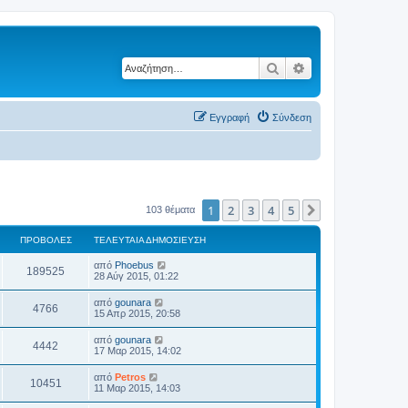
Αναζήτηση
Ειδική αναζήτηση
Εγγραφή
Σύνδεση
1
2
3
4
5
Επόμενη
103 θέματα
ΠΡΟΒΟΛΈΣ
ΤΕΛΕΥΤΑΊΑ ΔΗΜΟΣΊΕΥΣΗ
από
Phoebus
189525
28 Αύγ 2015, 01:22
από
gounara
4766
15 Απρ 2015, 20:58
από
gounara
4442
17 Μαρ 2015, 14:02
από
Petros
10451
11 Μαρ 2015, 14:03