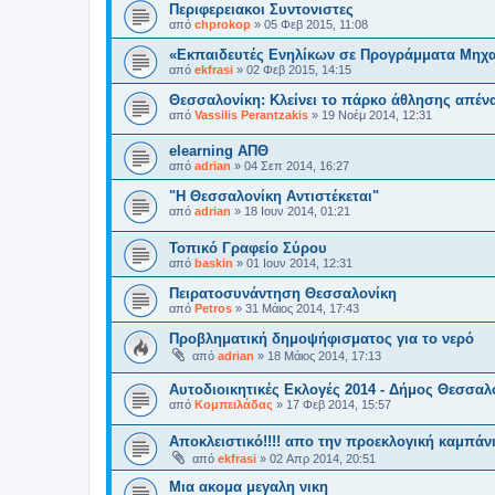
Περιφερειακοι Συντονιστες
από
chprokop
»
05 Φεβ 2015, 11:08
«Εκπαιδευτές Ενηλίκων σε Προγράμματα Μηχ
από
ekfrasi
»
02 Φεβ 2015, 14:15
Θεσσαλονίκη: Κλείνει το πάρκο άθλησης απέν
από
Vassilis Perantzakis
»
19 Νοέμ 2014, 12:31
elearning ΑΠΘ
από
adrian
»
04 Σεπ 2014, 16:27
"Η Θεσσαλονίκη Αντιστέκεται"
από
adrian
»
18 Ιουν 2014, 01:21
Τοπικό Γραφείο Σύρου
από
baskin
»
01 Ιουν 2014, 12:31
Πειρατοσυνάντηση Θεσσαλονίκη
από
Petros
»
31 Μάιος 2014, 17:43
Προβληματική δημοψήφισματος για το νερό
από
adrian
»
18 Μάιος 2014, 17:13
Αυτοδιοικητικές Εκλογές 2014 - Δήμος Θεσσαλ
από
Κομπειλάδας
»
17 Φεβ 2014, 15:57
Αποκλειστικό!!!! απο την προεκλογική καμπάνι
από
ekfrasi
»
02 Απρ 2014, 20:51
Μια ακομα μεγαλη νικη