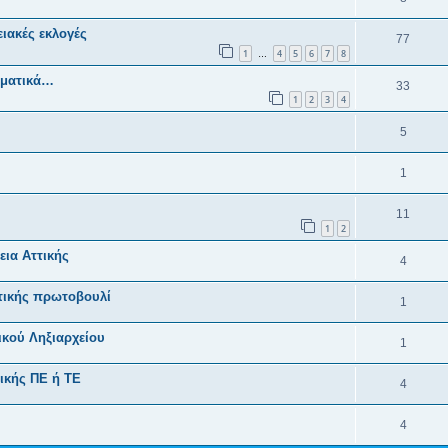
ιακές εκλογές
77
1
4
5
6
7
8
…
ηματικά…
33
1
2
3
4
5
1
11
1
2
ια Αττικής
4
ωτικής πρωτοβουλί
1
κού Ληξιαρχείου
1
ικής ΠΕ ή ΤΕ
4
4