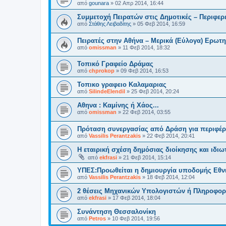
από
gounara
»
02 Απρ 2014, 16:44
Συμμετοχή Πειρατών στις Δημοτικές – Περιφερε
από
Στάθης Λειβαδίτης
»
05 Φεβ 2014, 16:59
Πειρατές στην Αθήνα – Μερικά (Εύλογα) Ερωτ
από
omissman
»
11 Φεβ 2014, 18:32
Τοπικό Γραφείο Δράμας
από
chprokop
»
09 Φεβ 2014, 16:53
Τοπικο γραφειο Καλαμαριας
από
SilindeElendil
»
25 Φεβ 2014, 20:24
Αθηνα : Καμίνης ή Χάος...
από
omissman
»
22 Φεβ 2014, 03:55
Πρόταση συνεργασίας από Δράση για περιφέρε
από
Vassilis Perantzakis
»
22 Φεβ 2014, 20:41
Η εταιρική σχέση δημόσιας διοίκησης και ιδι
από
ekfrasi
»
21 Φεβ 2014, 15:14
ΥΠΕΣ:Προωθείται η δημιουργία υποδομής Εθνι
από
Vassilis Perantzakis
»
18 Φεβ 2014, 12:04
2 θέσεις Μηχανικών Υπολογιστών ή Πληροφορ
από
ekfrasi
»
17 Φεβ 2014, 18:04
Συνάντηση Θεσσαλονίκη
από
Petros
»
10 Φεβ 2014, 19:56