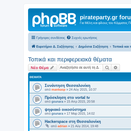
pirateparty.gr for
Για Μέλη και φίλους του Κόμματος 
Γρήγορες συνδέσεις
Συχνές ερωτήσεις
Ευρετήριο Δ. Συζήτησης
Δημόσια Συζήτηση
Τοπικά και 
Τοπικά και περιφερειακά θέματα
Αναζήτηση
Ειδική
Νέο Θέμα
ΘΈΜΑΤΑ
Συνάντηση Θεσσαλονίκη
από
mankasp
»
24 Αύγ 2015, 10:37
Πρόσκληση στο vortal tv
από
gounara
»
15 Απρ 2015, 20:58
ψηφιακό οικοσύστημα
από
gounara
»
17 Μαρ 2015, 14:02
Hackerspace στη Θεσσαλονίκη
από
adrian
»
21 Αύγ 2014, 19:48