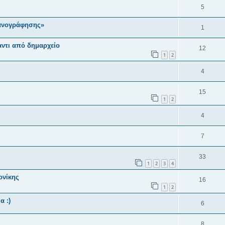
5
ανογράφησης»
1
αντι από δημαρχείο
12
1
2
4
15
1
2
4
7
33
1
2
3
4
ονίκης
16
1
2
α :)
6
8