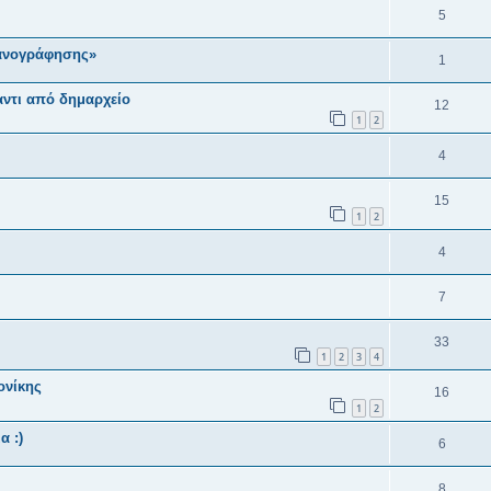
5
ανογράφησης»
1
αντι από δημαρχείο
12
1
2
4
15
1
2
4
7
33
1
2
3
4
ονίκης
16
1
2
α :)
6
8