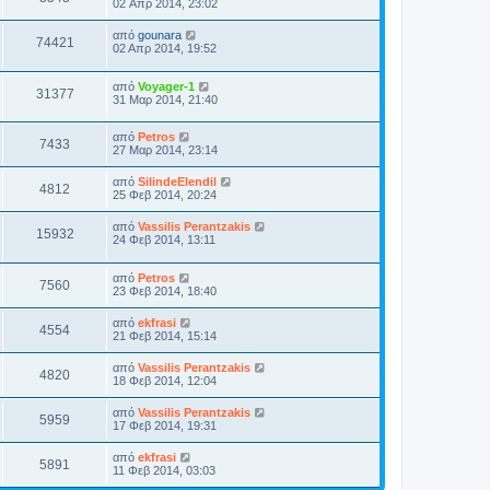
02 Απρ 2014, 23:02
από
gounara
74421
02 Απρ 2014, 19:52
από
Voyager-1
31377
31 Μαρ 2014, 21:40
από
Petros
7433
27 Μαρ 2014, 23:14
από
SilindeElendil
4812
25 Φεβ 2014, 20:24
από
Vassilis Perantzakis
15932
24 Φεβ 2014, 13:11
από
Petros
7560
23 Φεβ 2014, 18:40
από
ekfrasi
4554
21 Φεβ 2014, 15:14
από
Vassilis Perantzakis
4820
18 Φεβ 2014, 12:04
από
Vassilis Perantzakis
5959
17 Φεβ 2014, 19:31
από
ekfrasi
5891
11 Φεβ 2014, 03:03