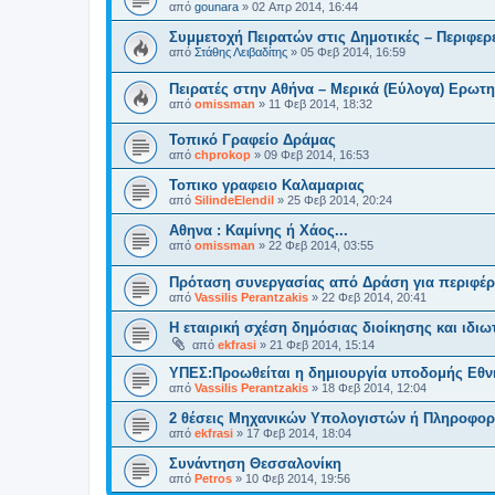
από
gounara
»
02 Απρ 2014, 16:44
Συμμετοχή Πειρατών στις Δημοτικές – Περιφερε
από
Στάθης Λειβαδίτης
»
05 Φεβ 2014, 16:59
Πειρατές στην Αθήνα – Μερικά (Εύλογα) Ερωτ
από
omissman
»
11 Φεβ 2014, 18:32
Τοπικό Γραφείο Δράμας
από
chprokop
»
09 Φεβ 2014, 16:53
Τοπικο γραφειο Καλαμαριας
από
SilindeElendil
»
25 Φεβ 2014, 20:24
Αθηνα : Καμίνης ή Χάος...
από
omissman
»
22 Φεβ 2014, 03:55
Πρόταση συνεργασίας από Δράση για περιφέρε
από
Vassilis Perantzakis
»
22 Φεβ 2014, 20:41
Η εταιρική σχέση δημόσιας διοίκησης και ιδι
από
ekfrasi
»
21 Φεβ 2014, 15:14
ΥΠΕΣ:Προωθείται η δημιουργία υποδομής Εθνι
από
Vassilis Perantzakis
»
18 Φεβ 2014, 12:04
2 θέσεις Μηχανικών Υπολογιστών ή Πληροφορ
από
ekfrasi
»
17 Φεβ 2014, 18:04
Συνάντηση Θεσσαλονίκη
από
Petros
»
10 Φεβ 2014, 19:56