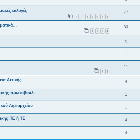
ιακές εκλογές
77
1
4
5
6
7
8
…
ηματικά…
33
1
2
3
4
5
1
11
1
2
ια Αττικής
4
ωτικής πρωτοβουλί
1
κού Ληξιαρχείου
1
ικής ΠΕ ή ΤΕ
4
4