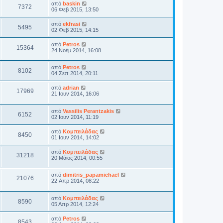
από
baskin
7372
06 Φεβ 2015, 13:50
από
ekfrasi
5495
02 Φεβ 2015, 14:15
από
Petros
15364
24 Νοέμ 2014, 16:08
από
Petros
8102
04 Σεπ 2014, 20:11
από
adrian
17969
21 Ιουν 2014, 16:06
από
Vassilis Perantzakis
6152
02 Ιουν 2014, 11:19
από
Κομπειλάδας
8450
01 Ιουν 2014, 14:02
από
Κομπειλάδας
31218
20 Μάιος 2014, 00:55
από
dimitris_papamichael
21076
22 Απρ 2014, 08:22
από
Κομπειλάδας
8590
05 Απρ 2014, 12:24
από
Petros
8543