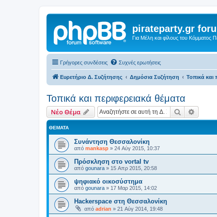
pirateparty.gr for
Για Μέλη και φίλους του Κόμματος 
Γρήγορες συνδέσεις
Συχνές ερωτήσεις
Ευρετήριο Δ. Συζήτησης
Δημόσια Συζήτηση
Τοπικά και 
Τοπικά και περιφερειακά θέματα
Αναζήτηση
Ειδική
Νέο Θέμα
ΘΈΜΑΤΑ
Συνάντηση Θεσσαλονίκη
από
mankasp
»
24 Αύγ 2015, 10:37
Πρόσκληση στο vortal tv
από
gounara
»
15 Απρ 2015, 20:58
ψηφιακό οικοσύστημα
από
gounara
»
17 Μαρ 2015, 14:02
Hackerspace στη Θεσσαλονίκη
από
adrian
»
21 Αύγ 2014, 19:48