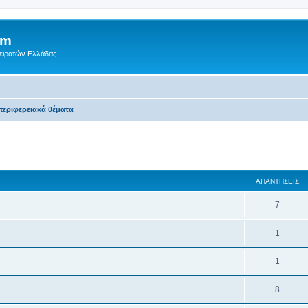
um
Πειρατών Ελλάδας.
περιφερειακά θέματα
 αναζήτηση
ΑΠΑΝΤΉΣΕΙΣ
7
1
1
8