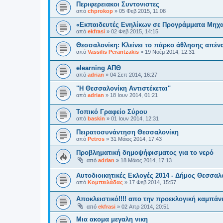
Περιφερειακοι Συντονιστες
από
chprokop
»
05 Φεβ 2015, 11:08
«Εκπαιδευτές Ενηλίκων σε Προγράμματα Μηχ
από
ekfrasi
»
02 Φεβ 2015, 14:15
Θεσσαλονίκη: Κλείνει το πάρκο άθλησης απέν
από
Vassilis Perantzakis
»
19 Νοέμ 2014, 12:31
elearning ΑΠΘ
από
adrian
»
04 Σεπ 2014, 16:27
"Η Θεσσαλονίκη Αντιστέκεται"
από
adrian
»
18 Ιουν 2014, 01:21
Τοπικό Γραφείο Σύρου
από
baskin
»
01 Ιουν 2014, 12:31
Πειρατοσυνάντηση Θεσσαλονίκη
από
Petros
»
31 Μάιος 2014, 17:43
Προβληματική δημοψήφισματος για το νερό
από
adrian
»
18 Μάιος 2014, 17:13
Αυτοδιοικητικές Εκλογές 2014 - Δήμος Θεσσαλ
από
Κομπειλάδας
»
17 Φεβ 2014, 15:57
Αποκλειστικό!!!! απο την προεκλογική καμπάνι
από
ekfrasi
»
02 Απρ 2014, 20:51
Μια ακομα μεγαλη νικη