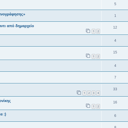
5
ανογράφησης»
1
αντι από δημαρχείο
12
1
2
4
15
1
2
4
7
33
1
2
3
4
ονίκης
16
1
2
α :)
6
8