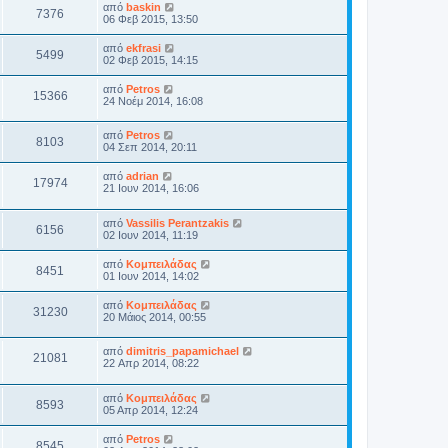
από
baskin
7376
06 Φεβ 2015, 13:50
από
ekfrasi
5499
02 Φεβ 2015, 14:15
από
Petros
15366
24 Νοέμ 2014, 16:08
από
Petros
8103
04 Σεπ 2014, 20:11
από
adrian
17974
21 Ιουν 2014, 16:06
από
Vassilis Perantzakis
6156
02 Ιουν 2014, 11:19
από
Κομπειλάδας
8451
01 Ιουν 2014, 14:02
από
Κομπειλάδας
31230
20 Μάιος 2014, 00:55
από
dimitris_papamichael
21081
22 Απρ 2014, 08:22
από
Κομπειλάδας
8593
05 Απρ 2014, 12:24
από
Petros
8545