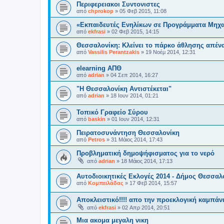
Περιφερειακοι Συντονιστες
από
chprokop
»
05 Φεβ 2015, 11:08
«Εκπαιδευτές Ενηλίκων σε Προγράμματα Μηχ
από
ekfrasi
»
02 Φεβ 2015, 14:15
Θεσσαλονίκη: Κλείνει το πάρκο άθλησης απέν
από
Vassilis Perantzakis
»
19 Νοέμ 2014, 12:31
elearning ΑΠΘ
από
adrian
»
04 Σεπ 2014, 16:27
"Η Θεσσαλονίκη Αντιστέκεται"
από
adrian
»
18 Ιουν 2014, 01:21
Τοπικό Γραφείο Σύρου
από
baskin
»
01 Ιουν 2014, 12:31
Πειρατοσυνάντηση Θεσσαλονίκη
από
Petros
»
31 Μάιος 2014, 17:43
Προβληματική δημοψήφισματος για το νερό
από
adrian
»
18 Μάιος 2014, 17:13
Αυτοδιοικητικές Εκλογές 2014 - Δήμος Θεσσαλ
από
Κομπειλάδας
»
17 Φεβ 2014, 15:57
Αποκλειστικό!!!! απο την προεκλογική καμπάνι
από
ekfrasi
»
02 Απρ 2014, 20:51
Μια ακομα μεγαλη νικη