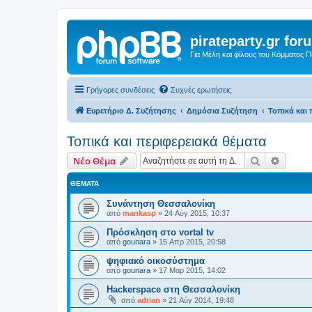
pirateparty.gr for
Για Μέλη και φίλους του Κόμματος 
Γρήγορες συνδέσεις
Συχνές ερωτήσεις
Ευρετήριο Δ. Συζήτησης
Δημόσια Συζήτηση
Τοπικά και 
Τοπικά και περιφερειακά θέματα
Αναζήτηση
Ειδική
Νέο Θέμα
ΘΈΜΑΤΑ
Συνάντηση Θεσσαλονίκη
από
mankasp
»
24 Αύγ 2015, 10:37
Πρόσκληση στο vortal tv
από
gounara
»
15 Απρ 2015, 20:58
ψηφιακό οικοσύστημα
από
gounara
»
17 Μαρ 2015, 14:02
Hackerspace στη Θεσσαλονίκη
από
adrian
»
21 Αύγ 2014, 19:48