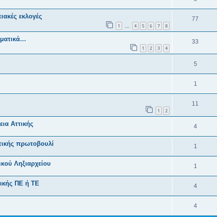
ιακές εκλογές
77
1
4
5
6
7
8
…
ηματικά…
33
1
2
3
4
5
1
11
1
2
ια Αττικής
4
ωτικής πρωτοβουλί
1
κού Ληξιαρχείου
1
ικής ΠΕ ή ΤΕ
4
4