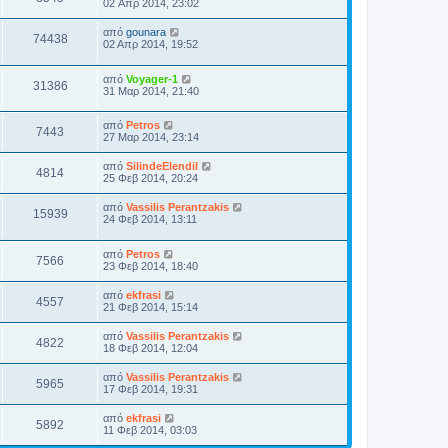
02 Απρ 2014, 23:02
από
gounara
74438
02 Απρ 2014, 19:52
από
Voyager-1
31386
31 Μαρ 2014, 21:40
από
Petros
7443
27 Μαρ 2014, 23:14
από
SilindeElendil
4814
25 Φεβ 2014, 20:24
από
Vassilis Perantzakis
15939
24 Φεβ 2014, 13:11
από
Petros
7566
23 Φεβ 2014, 18:40
από
ekfrasi
4557
21 Φεβ 2014, 15:14
από
Vassilis Perantzakis
4822
18 Φεβ 2014, 12:04
από
Vassilis Perantzakis
5965
17 Φεβ 2014, 19:31
από
ekfrasi
5892
11 Φεβ 2014, 03:03