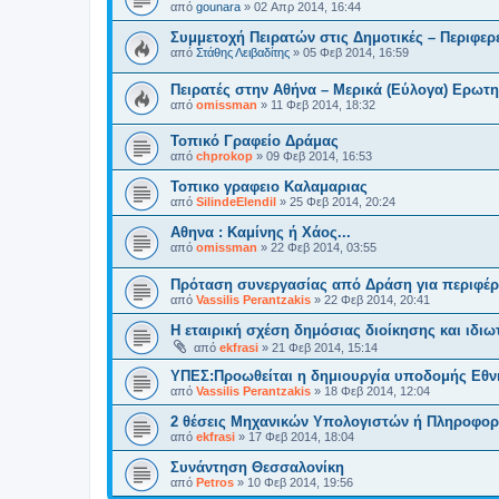
από
gounara
»
02 Απρ 2014, 16:44
Συμμετοχή Πειρατών στις Δημοτικές – Περιφερε
από
Στάθης Λειβαδίτης
»
05 Φεβ 2014, 16:59
Πειρατές στην Αθήνα – Μερικά (Εύλογα) Ερωτ
από
omissman
»
11 Φεβ 2014, 18:32
Τοπικό Γραφείο Δράμας
από
chprokop
»
09 Φεβ 2014, 16:53
Τοπικο γραφειο Καλαμαριας
από
SilindeElendil
»
25 Φεβ 2014, 20:24
Αθηνα : Καμίνης ή Χάος...
από
omissman
»
22 Φεβ 2014, 03:55
Πρόταση συνεργασίας από Δράση για περιφέρε
από
Vassilis Perantzakis
»
22 Φεβ 2014, 20:41
Η εταιρική σχέση δημόσιας διοίκησης και ιδι
από
ekfrasi
»
21 Φεβ 2014, 15:14
ΥΠΕΣ:Προωθείται η δημιουργία υποδομής Εθνι
από
Vassilis Perantzakis
»
18 Φεβ 2014, 12:04
2 θέσεις Μηχανικών Υπολογιστών ή Πληροφορ
από
ekfrasi
»
17 Φεβ 2014, 18:04
Συνάντηση Θεσσαλονίκη
από
Petros
»
10 Φεβ 2014, 19:56