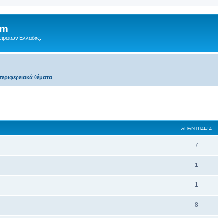
um
Πειρατών Ελλάδας.
περιφερειακά θέματα
 αναζήτηση
ΑΠΑΝΤΉΣΕΙΣ
7
1
1
8