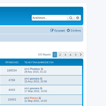
Αναζήτηση
Ειδική αναζήτηση
Εγγραφή
Σύνδεση
1
2
3
4
5
Επόμενη
103 θέματα
ΠΡΟΒΟΛΈΣ
ΤΕΛΕΥΤΑΊΑ ΔΗΜΟΣΊΕΥΣΗ
από
Phoebus
189534
28 Αύγ 2015, 01:22
από
gounara
4768
15 Απρ 2015, 20:58
από
gounara
4443
17 Μαρ 2015, 14:02
από
Petros
10453
11 Μαρ 2015, 14:03