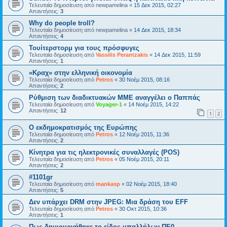
Τελευταία δημοσίευση από
newpamelina
«
15 Δεκ 2015, 02:27
Απαντήσεις:
3
Why do people troll?
Τελευταία δημοσίευση από
newpamelina
«
14 Δεκ 2015, 18:34
Απαντήσεις:
4
Τουίτερστορμ για τους πρόσφυγες
Τελευταία δημοσίευση από
Vassilis Perantzakis
«
14 Δεκ 2015, 11:59
Απαντήσεις:
1
«Κραχ» στην ελληνική οικονομία
Τελευταία δημοσίευση από
Petros
«
30 Νοέμ 2015, 08:16
Απαντήσεις:
2
Ρύθμιση των διαδικτυακών ΜΜΕ αναγγέλει ο Παππάς
Τελευταία δημοσίευση από
Voyager-1
«
14 Νοέμ 2015, 14:22
Απαντήσεις:
12
1
2
Ο εκδημοκρατισμός της Ευρώπης
Τελευταία δημοσίευση από
Petros
«
12 Νοέμ 2015, 11:36
Απαντήσεις:
2
Κίνητρα για τις ηλεκτρονικές συναλλαγές (POS)
Τελευταία δημοσίευση από
Petros
«
05 Νοέμ 2015, 20:11
Απαντήσεις:
2
#1101gr
Τελευταία δημοσίευση από
mankasp
«
02 Νοέμ 2015, 18:40
Απαντήσεις:
5
Δεν υπάρχει DRM στην JPEG: Μια δράση του EFF
Τελευταία δημοσίευση από
Petros
«
30 Οκτ 2015, 10:36
Απαντήσεις:
1
Πως δημιουργήθηκε το είδος υπαλλήλων ΠΕ0