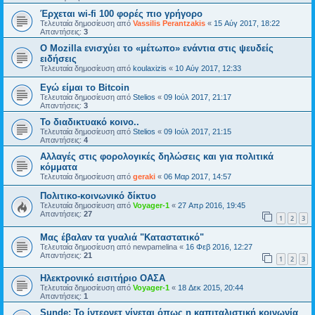
Έρχεται wi-fi 100 φορές πιο γρήγορο
Τελευταία δημοσίευση από
Vassilis Perantzakis
«
15 Αύγ 2017, 18:22
Απαντήσεις:
3
Ο Mozilla ενισχύει το «μέτωπο» ενάντια στις ψευδείς
ειδήσεις
Τελευταία δημοσίευση από
koulaxizis
«
10 Αύγ 2017, 12:33
Εγώ είμαι το Bitcoin
Τελευταία δημοσίευση από
Stelios
«
09 Ιούλ 2017, 21:17
Απαντήσεις:
3
Το διαδικτυακό κοινο..
Τελευταία δημοσίευση από
Stelios
«
09 Ιούλ 2017, 21:15
Απαντήσεις:
4
Αλλαγές στις φορολογικές δηλώσεις και για πολιτικά
κόμματα
Τελευταία δημοσίευση από
geraki
«
06 Μαρ 2017, 14:57
Πολιτικο-κοινωνικό δίκτυο
Τελευταία δημοσίευση από
Voyager-1
«
27 Απρ 2016, 19:45
Απαντήσεις:
27
1
2
3
Μας έβαλαν τα γυαλιά "Καταστατικό"
Τελευταία δημοσίευση από
newpamelina
«
16 Φεβ 2016, 12:27
Απαντήσεις:
21
1
2
3
Ηλεκτρονικό εισιτήριο ΟΑΣΑ
Τελευταία δημοσίευση από
Voyager-1
«
18 Δεκ 2015, 20:44
Απαντήσεις:
1
Sunde: Το ίντερνετ γίνεται όπως η καπιταλιστική κοινωνία