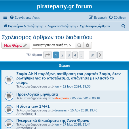
pirateparty.gr forum
Συχνές ερωτήσεις
Εγγραφή
Σύνδεση
Α
Ευρετήριο Δ. Συζήτησης
Δημόσια Συζήτηση
Σχολιασμός άρθρων του διαδικτύου
ν
Σχολιασμός άρθρων του διαδικτύου
α
Αναζήτηση
Ειδική αναζήτηση
Νέο Θέμα
ζ
ή
Σελίδα
1
από
31
1
2
3
4
5
31
Επόμενη
754 θέματα
…
τ
Θέματα
η
Σοφία Ai: Η παράξενη αντίδραση του ρομπότ Σοφία, όταν
σ
ρωτήθηκε για το αποτέλεσμα, απάντησε με κλειστό το
η
στόμα
Τελευταία δημοσίευση από
foni
«
12 Ιουν 2024, 19:38
Προεκλογικά μηνύματα
Τελευταία δημοσίευση από
alexgkain
«
05 Ιουν 2019, 00:16
Η λίστα των 174+1
Τελευταία δημοσίευση από
dromeas
«
15 Αύγ 2018, 19:40
Απαντήσεις:
4
Πνευματικά δικαιώματα της Άννα Φρανκ
Τελευταία δημοσίευση από
foni
«
27 Μαρ 2018, 13:44
Απαντήσεις:
3