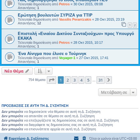
Τελευταία δημοσίευση από
Petros
«
30 Οκτ 2015, 09:08
Απαντήσεις:
1
Ερώτηση βουλευτών ΣΥΡΙΖΑ για TTIP
Τελευταία δημοσίευση από
Vassilis Perantzakis
«
28 Οκτ 2015, 23:19
Απαντήσεις:
12
1
2
Επιστολή «Ενιαίου Δικτύου Συνταξιούχων» προς Υπουργό
ΕΚΑΚΑ
Τελευταία δημοσίευση από
Petros
«
28 Οκτ 2015, 10:17
Απαντήσεις:
1
Ένα Αίνιγμα που έλυσε ο Τούρινγκ
Τελευταία δημοσίευση από
Voyager-1
«
27 Οκτ 2015, 17:41
Απαντήσεις:
1
Νέο Θέμα
Σελίδα
1
από
31
1
2
3
4
5
31
Επόμενη
754 θέματα
…
Μετάβαση σε
ΠΡΟΣΒΆΣΕΙΣ ΣΕ ΑΥΤΉ ΤΗ Δ. ΣΥΖΉΤΗΣΗ
Δεν μπορείτε
να δημοσιεύετε νέα θέματα σε αυτή τη Δ. Συζήτηση
Δεν μπορείτε
να απαντάτε σε θέματα σε αυτή τη Δ. Συζήτηση
Δεν μπορείτε
να επεξεργάζεστε τις δημοσιεύσεις σας σε αυτή τη Δ. Συζήτηση
Δεν μπορείτε
να διαγράφετε τις δημοσιεύσεις σας σε αυτή τη Δ. Συζήτηση
Δεν μπορείτε
να επισυνάπτετε αρχεία σε αυτή τη Δ. Συζήτηση
Ευρετήριο Δ. Συζήτησης
Όλοι οι χρόνοι είναι
UTC+03:00