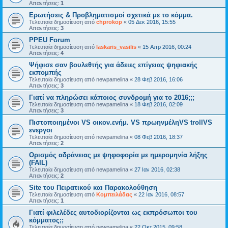
Απαντήσεις:
1
Ερωτήσεις & Προβληματισμοί σχετικά με το κόμμα.
Τελευταία δημοσίευση από
chprokop
«
05 Δεκ 2016, 15:55
Απαντήσεις:
3
PPEU Forum
Τελευταία δημοσίευση από
laskaris_vasilis
«
15 Απρ 2016, 00:24
Απαντήσεις:
4
Ψήφισε σαν βουλεθτής για άδειες επίγειας ψηφιακής
εκπομπής
Τελευταία δημοσίευση από
newpamelina
«
28 Φεβ 2016, 16:06
Απαντήσεις:
3
Γιατί να πληρώσει κάποιος συνδρομή για το 2016;;;
Τελευταία δημοσίευση από
newpamelina
«
18 Φεβ 2016, 02:09
Απαντήσεις:
3
Πιστοποιημένοι VS οικον.ενήμ. VS πρωηνμέληVS trollVS
ενεργοι
Τελευταία δημοσίευση από
newpamelina
«
08 Φεβ 2016, 18:37
Απαντήσεις:
2
Ορισμός αδράνειας με ψηφοφορία με ημερομηνία λήξης
(FAIL)
Τελευταία δημοσίευση από
newpamelina
«
27 Ιαν 2016, 02:38
Απαντήσεις:
2
Site του Πειρατικού και Παρακολούθηση
Τελευταία δημοσίευση από
Κομπειλάδας
«
22 Ιαν 2016, 08:57
Απαντήσεις:
1
Γιατί φιλελέδες αυτοδιορίζονται ως εκπρόσωποι του
κόμματος;;
Τελευταία δημοσίευση από
newpamelina
«
22 Οκτ 2015, 09:58