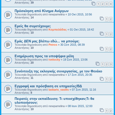
Απαντήσεις:
39
1
2
3
4
Πρόσκληση από Κίνημα Ανέργων
Τελευταία δημοσίευση από
newpamelina
«
10 Οκτ 2015, 10:56
Απαντήσεις:
14
1
2
Εμείς θα συμετέχουμε;
Τελευταία δημοσίευση από
Κομπειλάδας
«
01 Οκτ 2015, 18:42
Απαντήσεις:
10
1
2
Εμάς ΔΕΝ μας βλέπω εδώ... να μπούμε;
Τελευταία δημοσίευση από
Petros
«
30 Σεπ 2015, 08:39
Απαντήσεις:
10
1
2
Ενημέρωση προς τα υποψήφια μέλη
Τελευταία δημοσίευση από
tvelocity
«
19 Σεπ 2015, 13:06
Απαντήσεις:
20
1
2
3
Συνέντευξη της εκλογικής συνεργασίας, με τον Φενέκο
Τελευταία δημοσίευση από
newpamelina
«
17 Σεπ 2015, 20:35
Απαντήσεις:
11
1
2
Εγγραφή και πρόσβαση σε υπηρεσίες/ΒΔ
Τελευταία δημοσίευση από
laskaris_vasilis
«
07 Σεπ 2015, 11:16
Απαντήσεις:
8
Πειρατές στην εκπαίδευση: Τι υποσχέθηκαν;Τι θα
υλοποιήσουν;
Τελευταία δημοσίευση από
newpamelina
«
08 Ιουν 2015, 12:00
Απαντήσεις:
10
1
2