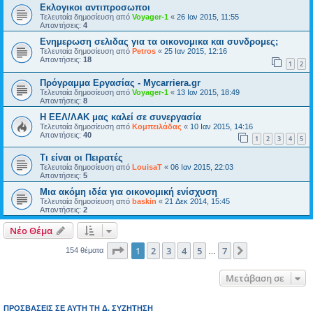
Εκλογικοι αντιπροσωποι
Τελευταία δημοσίευση από
Voyager-1
«
26 Ιαν 2015, 11:55
Απαντήσεις:
4
Ενημερωση σελιδας για τα οικονομικα και συνδρομες;
Τελευταία δημοσίευση από
Petros
«
25 Ιαν 2015, 12:16
Απαντήσεις:
18
1
2
Πρόγραμμα Εργασίας - Mycarriera.gr
Τελευταία δημοσίευση από
Voyager-1
«
13 Ιαν 2015, 18:49
Απαντήσεις:
8
Η ΕΕΛ/ΛΑΚ μας καλεί σε συνεργασία
Τελευταία δημοσίευση από
Κομπειλάδας
«
10 Ιαν 2015, 14:16
Απαντήσεις:
40
1
2
3
4
5
Τι είναι οι Πειρατές
Τελευταία δημοσίευση από
LouisaT
«
06 Ιαν 2015, 22:03
Απαντήσεις:
5
Μια ακόμη ιδέα για οικονομική ενίσχυση
Τελευταία δημοσίευση από
baskin
«
21 Δεκ 2014, 15:45
Απαντήσεις:
2
Νέο Θέμα
Σελίδα
1
από
7
1
2
3
4
5
7
Επόμενη
154 θέματα
…
Μετάβαση σε
ΠΡΟΣΒΆΣΕΙΣ ΣΕ ΑΥΤΉ ΤΗ Δ. ΣΥΖΉΤΗΣΗ