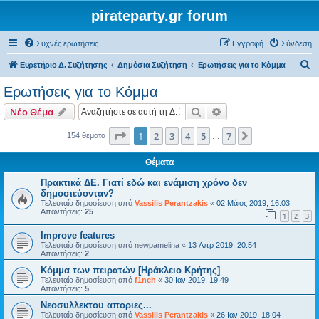
pirateparty.gr forum
Συχνές ερωτήσεις
Εγγραφή
Σύνδεση
Α
Ευρετήριο Δ. Συζήτησης
Δημόσια Συζήτηση
Ερωτήσεις για το Κόμμα
ν
Ερωτήσεις για το Κόμμα
α
Αναζήτηση
Ειδική αναζήτηση
Νέο Θέμα
ζ
ή
Σελίδα
1
από
7
1
2
3
4
5
7
Επόμενη
154 θέματα
…
τ
Θέματα
η
Πρακτικά ΔΕ. Γιατί εδώ και ενάμιση χρόνο δεν
σ
δημοσιεύονταν?
η
Τελευταία δημοσίευση από
Vassilis Perantzakis
«
02 Μάιος 2019, 16:03
Απαντήσεις:
25
1
2
3
Improve features
Τελευταία δημοσίευση από
newpamelina
«
13 Απρ 2019, 20:54
Απαντήσεις:
2
Κόμμα των πειρατών [Ηράκλειο Κρήτης]
Τελευταία δημοσίευση από
f1nch
«
30 Ιαν 2019, 19:49
Απαντήσεις:
5
Νεοσυλλεκτου αποριες...
Τελευταία δημοσίευση από
Vassilis Perantzakis
«
26 Ιαν 2019, 18:04