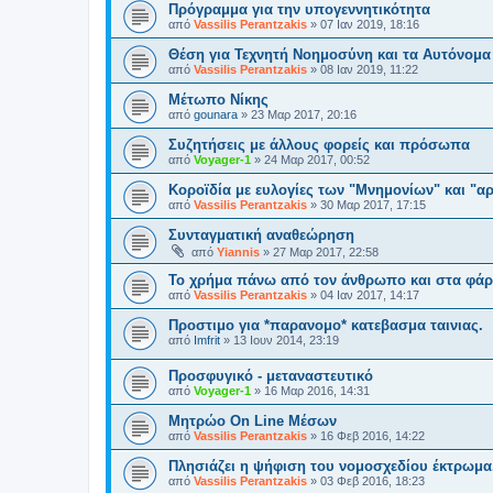
Πρόγραμμα για την υπογεννητικότητα
από
Vassilis Perantzakis
»
07 Ιαν 2019, 18:16
Θέση για Τεχνητή Νοημοσύνη και τα Αυτόνομ
από
Vassilis Perantzakis
»
08 Ιαν 2019, 11:22
Μέτωπο Νίκης
από
gounara
»
23 Μαρ 2017, 20:16
Συζητήσεις με άλλους φορείς και πρόσωπα
από
Voyager-1
»
24 Μαρ 2017, 00:52
Κοροϊδία με ευλογίες των "Μνημονίων" και "α
από
Vassilis Perantzakis
»
30 Μαρ 2017, 17:15
Συνταγματική αναθεώρηση
από
Yiannis
»
27 Μαρ 2017, 22:58
Το χρήμα πάνω από τον άνθρωπο και στα φάρ
από
Vassilis Perantzakis
»
04 Ιαν 2017, 14:17
Προστιμο για *παρανομο* κατεβασμα ταινιας.
από
Imfrit
»
13 Ιουν 2014, 23:19
Προσφυγικό - μεταναστευτικό
από
Voyager-1
»
16 Μαρ 2016, 14:31
Μητρώο On Line Μέσων
από
Vassilis Perantzakis
»
16 Φεβ 2016, 14:22
Πλησιάζει η ψήφιση του νομοσχεδίου έκτρωμα
από
Vassilis Perantzakis
»
03 Φεβ 2016, 18:23