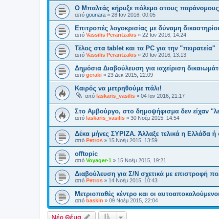
Ο Μπαλτάς κήρυξε πόλεμο στους παράνομους
από
gounara
»
28 Ιαν 2016, 00:05
Επιτροπές λογοκρισίας με δύναμη δικαστηρίο
από
Vassilis Perantzakis
»
22 Ιαν 2016, 14:24
Τέλος στα tablet και τα PC για την "πειρατεία"
από
Vassilis Perantzakis
»
20 Ιαν 2016, 13:13
Δημόσια Διαβούλευση για ιαχείριση δικαιωμάτ
από
geraki
»
23 Δεκ 2015, 22:09
Καιρός να μετρηθούμε πάλι!
από
laskaris_vasilis
»
04 Ιαν 2016, 21:17
Στο Αμβούργο, στο δημοψήφισμα δεν είχαν "λε
από
laskaris_vasilis
»
30 Νοέμ 2015, 14:54
Δέκα μήνες ΣΥΡΙΖΑ. Άλλαξε τελικά η Ελλάδα ή
από
Petros
»
15 Νοέμ 2015, 13:59
οfftopic
από
Voyager-1
»
15 Νοέμ 2015, 19:21
Διαβούλευση για Σ/Ν σχετικά με επιστροφή πο
από
Petros
»
14 Νοέμ 2015, 10:43
Μετριοπαθές κέντρο και οι αυτοαποκαλούμενοι
από
baskin
»
09 Νοέμ 2015, 22:04
Νέο Θέμα