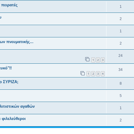
 πειρατές
1
υ
2
1
ων πνευματικής...
2
24
1
2
3
υκό"!!
34
1
2
3
4
 ο ΣΥΡΙΖΑ;
8
5
λιτιστικών αγαθών
1
 φιλελεύθεροι
2