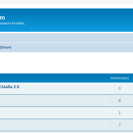
um
Πειρατών Ελλάδας.
υζήτηση
 αναζήτηση
ΑΠΑΝΤΉΣΕΙΣ
Ελλάδα 2.0
0
8
1
7