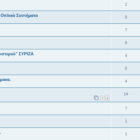
1
α Οπλικά Συστήματα
0
7
6
ριστερού" ΣΥΡΙΖΑ
4
0
μακα.
4
14
1
2
7
1
.
1