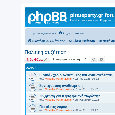
pirateparty.gr for
Για Μέλη και φίλους του Κόμματος 
Γρήγορες συνδέσεις
Συχνές ερωτήσεις
Ευρετήριο Δ. Συζήτησης
Δημόσια Συζήτηση
Πολιτική σ
Πολιτική συζήτηση
Αναζήτηση
Ειδική
Νέο Θέμα
ΘΈΜΑΤΑ
Eθνικό Σχέδιο Ανάκαμψης και Ανθεκτικότητας 
από
Vassilis Perantzakis
»
02 Αύγ 2023, 16:12
Συνταγματική αναθεώρηση
από
Vassilis Perantzakis
»
31 Ιαν 2019, 15:22
Συζήτηση για περιφερειακή παράταξη
από
Vassilis Perantzakis
»
05 Φεβ 2019, 19:13
Προτάσεις νόμου
από
Vassilis Perantzakis
»
28 Ιαν 2019, 13:17