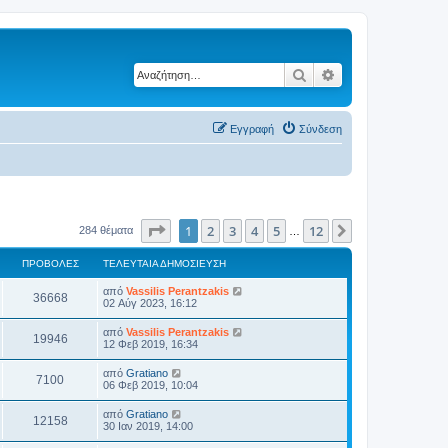
Αναζήτηση
Ειδική αναζήτηση
Εγγραφή
Σύνδεση
Σελίδα
1
από
12
1
2
3
4
5
12
Επόμενη
284 θέματα
…
ΠΡΟΒΟΛΈΣ
ΤΕΛΕΥΤΑΊΑ ΔΗΜΟΣΊΕΥΣΗ
από
Vassilis Perantzakis
36668
02 Αύγ 2023, 16:12
από
Vassilis Perantzakis
19946
12 Φεβ 2019, 16:34
από
Gratiano
7100
06 Φεβ 2019, 10:04
από
Gratiano
12158
30 Ιαν 2019, 14:00