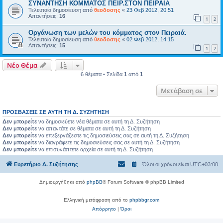
ΣΥΝΑΝΤΗΣΗ ΚΟΜΜΑΤΟΣ ΠΕΙΡ.ΣΤΟΝ ΠΕΙΡΑΙΑ
Τελευταία δημοσίευση από
θεοδοσης
«
23 Φεβ 2012, 20:51
Απαντήσεις:
16
1
2
Οργάνωση των μελών του κόμματος στον Πειραιά.
Τελευταία δημοσίευση από
θεοδοσης
«
02 Φεβ 2012, 14:15
Απαντήσεις:
15
1
2
Νέο Θέμα
6 θέματα • Σελίδα
1
από
1
Μετάβαση σε
ΠΡΟΣΒΆΣΕΙΣ ΣΕ ΑΥΤΉ ΤΗ Δ. ΣΥΖΉΤΗΣΗ
Δεν μπορείτε
να δημοσιεύετε νέα θέματα σε αυτή τη Δ. Συζήτηση
Δεν μπορείτε
να απαντάτε σε θέματα σε αυτή τη Δ. Συζήτηση
Δεν μπορείτε
να επεξεργάζεστε τις δημοσιεύσεις σας σε αυτή τη Δ. Συζήτηση
Δεν μπορείτε
να διαγράφετε τις δημοσιεύσεις σας σε αυτή τη Δ. Συζήτηση
Δεν μπορείτε
να επισυνάπτετε αρχεία σε αυτή τη Δ. Συζήτηση
Ευρετήριο Δ. Συζήτησης
Όλοι οι χρόνοι είναι
UTC+03:00
Δημιουργήθηκε από
phpBB
® Forum Software © phpBB Limited
Ελληνική μετάφραση από το
phpbbgr.com
Απόρρητο
|
Όροι