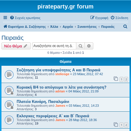
pirateparty.gr forum
Συχνές ερωτήσεις
Εγγραφή
Σύνδεση
Α
Ευρετήριο Δ. Συζήτησης
Άλλα
Αρχείο
Συναντήσεις
Πειραιάς
ν
Πειραιάς
α
Αναζήτηση
Ειδική αναζήτηση
Νέο Θέμα
ζ
6 θέματα • Σελίδα
1
από
1
ή
Θέματα
τ
η
Συζήτηση γία υποψηφιότητες Α και Β Πειραιά
Τελευταία δημοσίευση από
steliosge
«
23 Μάιος 2012, 07:42
σ
Απαντήσεις:
11
1
2
η
Κυριακή 8/4 το απόγευμα τι λέτε για συνάντηση?
Τελευταία δημοσίευση από
adrian
«
04 Μάιος 2012, 21:09
Απαντήσεις:
4
Πλατεία Κανάρη, Πασαλιμάνι
Τελευταία δημοσίευση από
James
«
03 Μάιος 2012, 14:23
Απαντήσεις:
3
Εκλογικες περιφέρειες Α΄ και Β΄ Πειραιά
Τελευταία δημοσίευση από
James
«
28 Μαρ 2012, 18:36
Απαντήσεις:
19
1
2