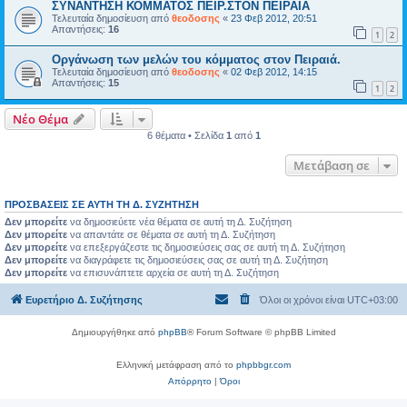
ΣΥΝΑΝΤΗΣΗ ΚΟΜΜΑΤΟΣ ΠΕΙΡ.ΣΤΟΝ ΠΕΙΡΑΙΑ
Τελευταία δημοσίευση από
θεοδοσης
«
23 Φεβ 2012, 20:51
Απαντήσεις:
16
1
2
Οργάνωση των μελών του κόμματος στον Πειραιά.
Τελευταία δημοσίευση από
θεοδοσης
«
02 Φεβ 2012, 14:15
Απαντήσεις:
15
1
2
Νέο Θέμα
6 θέματα • Σελίδα
1
από
1
Μετάβαση σε
ΠΡΟΣΒΆΣΕΙΣ ΣΕ ΑΥΤΉ ΤΗ Δ. ΣΥΖΉΤΗΣΗ
Δεν μπορείτε
να δημοσιεύετε νέα θέματα σε αυτή τη Δ. Συζήτηση
Δεν μπορείτε
να απαντάτε σε θέματα σε αυτή τη Δ. Συζήτηση
Δεν μπορείτε
να επεξεργάζεστε τις δημοσιεύσεις σας σε αυτή τη Δ. Συζήτηση
Δεν μπορείτε
να διαγράφετε τις δημοσιεύσεις σας σε αυτή τη Δ. Συζήτηση
Δεν μπορείτε
να επισυνάπτετε αρχεία σε αυτή τη Δ. Συζήτηση
Ευρετήριο Δ. Συζήτησης
Όλοι οι χρόνοι είναι
UTC+03:00
Δημιουργήθηκε από
phpBB
® Forum Software © phpBB Limited
Ελληνική μετάφραση από το
phpbbgr.com
Απόρρητο
|
Όροι