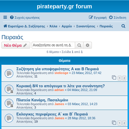
pirateparty.gr forum
Συχνές ερωτήσεις
Εγγραφή
Σύνδεση
Α
Ευρετήριο Δ. Συζήτησης
Άλλα
Αρχείο
Συναντήσεις
Πειραιάς
ν
Πειραιάς
α
Αναζήτηση
Ειδική αναζήτηση
Νέο Θέμα
ζ
6 θέματα • Σελίδα
1
από
1
ή
Θέματα
τ
η
Συζήτηση γία υποψηφιότητες Α και Β Πειραιά
Τελευταία δημοσίευση από
steliosge
«
23 Μάιος 2012, 07:42
σ
Απαντήσεις:
11
1
2
η
Κυριακή 8/4 το απόγευμα τι λέτε για συνάντηση?
Τελευταία δημοσίευση από
adrian
«
04 Μάιος 2012, 21:09
Απαντήσεις:
4
Πλατεία Κανάρη, Πασαλιμάνι
Τελευταία δημοσίευση από
James
«
03 Μάιος 2012, 14:23
Απαντήσεις:
3
Εκλογικες περιφέρειες Α΄ και Β΄ Πειραιά
Τελευταία δημοσίευση από
James
«
28 Μαρ 2012, 18:36
Απαντήσεις:
19
1
2