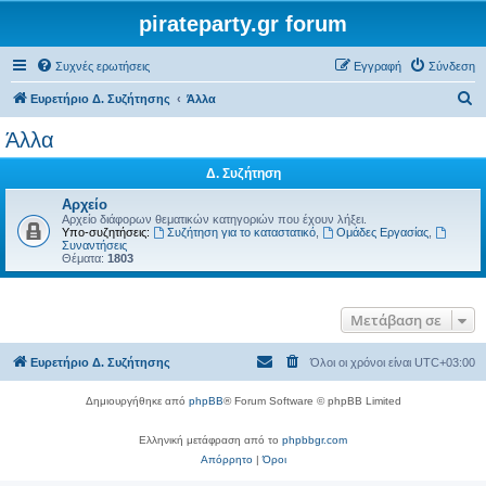
pirateparty.gr forum
Συχνές ερωτήσεις
Εγγραφή
Σύνδεση
Α
Ευρετήριο Δ. Συζήτησης
Άλλα
ν
Άλλα
α
Δ. Συζήτηση
ζ
ή
Αρχείο
Αρχείο διάφορων θεματικών κατηγοριών που έχουν λήξει.
τ
Υπο-συζητήσεις:
Συζήτηση για το καταστατικό
,
Ομάδες Εργασίας
,
Συναντήσεις
η
Θέματα:
1803
σ
η
Μετάβαση σε
Ευρετήριο Δ. Συζήτησης
Όλοι οι χρόνοι είναι
UTC+03:00
Δημιουργήθηκε από
phpBB
® Forum Software © phpBB Limited
Ελληνική μετάφραση από το
phpbbgr.com
Απόρρητο
|
Όροι