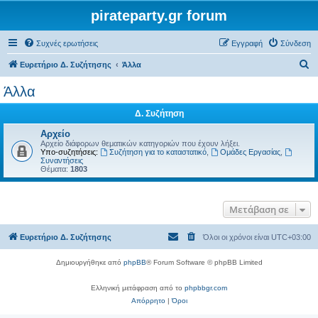
pirateparty.gr forum
Συχνές ερωτήσεις
Εγγραφή
Σύνδεση
Α
Ευρετήριο Δ. Συζήτησης
Άλλα
ν
Άλλα
α
Δ. Συζήτηση
ζ
ή
Αρχείο
Αρχείο διάφορων θεματικών κατηγοριών που έχουν λήξει.
τ
Υπο-συζητήσεις:
Συζήτηση για το καταστατικό
,
Ομάδες Εργασίας
,
Συναντήσεις
η
Θέματα:
1803
σ
η
Μετάβαση σε
Ευρετήριο Δ. Συζήτησης
Όλοι οι χρόνοι είναι
UTC+03:00
Δημιουργήθηκε από
phpBB
® Forum Software © phpBB Limited
Ελληνική μετάφραση από το
phpbbgr.com
Απόρρητο
|
Όροι