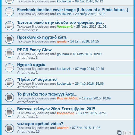
Τελευταία δημοσίευση από
koulaxizis
«
09 Δεκ 2016, 02:12
Facebook timeline cover image (I dream of a Pirate future..)
Τελευταία δημοσίευση από
koulaxizis
«
29 Νοέμ 2016, 15:02
Έντυπο υλικό στην είσοδο του γραφείου μας.
Τελευταία δημοσίευση από
Voyager-1
«
25 Νοέμ 2016, 21:01
Απαντήσεις:
2
Προεκλογικό ηχητικό κλιπ.
Τελευταία δημοσίευση από
geraki
«
14 Σεπ 2016, 14:15
PPGR Fancy Glow
Τελευταία δημοσίευση από
gounara
«
18 Μαρ 2016, 10:09
Απαντήσεις:
3
Ηχητικά αρχεία
Τελευταία δημοσίευση από
koulaxizis
«
07 Μαρ 2016, 19:46
Απαντήσεις:
1
"Πράσινο" λογότυπο
Τελευταία δημοσίευση από
koulaxizis
«
28 Φεβ 2016, 15:06
Απαντήσεις:
1
Το βιντεάκι που παραγγείλατε...
Τελευταία δημοσίευση από
Κομπειλάδας
«
17 Σεπ 2015, 10:09
Απαντήσεις:
8
Βιντεάκι εκλογών 20ησ Σεπτεμβρίου 2015
Τελευταία δημοσίευση από
kostasrose
«
13 Σεπ 2015, 20:51
Απαντήσεις:
1
νεώτεροι αριθμοί video?
Τελευταία δημοσίευση από
anestis
«
07 Σεπ 2015, 11:26
Απαντήσεις:
18
1
2