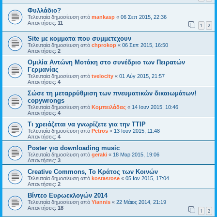
Φυλλάδιο?
Τελευταία δημοσίευση από
mankasp
«
06 Σεπ 2015, 22:36
Απαντήσεις:
11
1
2
Site με κομματα που συμμετεχουν
Τελευταία δημοσίευση από
chprokop
«
06 Σεπ 2015, 16:50
Απαντήσεις:
2
Ομιλία Αντώνη Μοτάκη στο συνέδριο των Πειρατών
Γερμανίας
Τελευταία δημοσίευση από
tvelocity
«
01 Αύγ 2015, 21:57
Απαντήσεις:
4
Σώσε τη μεταρρύθμιση των πνευματικών δικαιωμάτων!
copywrongs
Τελευταία δημοσίευση από
Κομπειλάδας
«
14 Ιουν 2015, 10:46
Απαντήσεις:
4
Τι χρειάζεται να γνωρίζετε για την TTIP
Τελευταία δημοσίευση από
Petros
«
13 Ιουν 2015, 11:48
Απαντήσεις:
4
Poster για downloading music
Τελευταία δημοσίευση από
geraki
«
18 Μαρ 2015, 19:06
Απαντήσεις:
3
Creative Commons, Το Κράτος των Κοινών
Τελευταία δημοσίευση από
kostasrose
«
05 Ιαν 2015, 17:04
Απαντήσεις:
2
Βίντεο Ευρωεκλογών 2014
Τελευταία δημοσίευση από
Yiannis
«
22 Μάιος 2014, 21:19
Απαντήσεις:
18
1
2