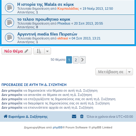
Η ιστορία της Malala σε κόμικ
Τελευταία δημοσίευση από
Κομπειλάδας
«
19 Νοέμ 2013, 12:50
Απαντήσεις:
1
το τελειο προωθητικο κομικ
Τελευταία δημοσίευση από
Phoebus
«
20 Σεπ 2013, 20:55
Απαντήσεις:
8
Αργεντινή media files Πειρατών
Τελευταία δημοσίευση από
ekfrasi
«
04 Σεπ 2013, 13:21
Απαντήσεις:
1
Νέο Θέμα
1
2
Επόμενη
50 θέματα
Μετάβαση σε
ΠΡΟΣΒΆΣΕΙΣ ΣΕ ΑΥΤΉ ΤΗ Δ. ΣΥΖΉΤΗΣΗ
Δεν μπορείτε
να δημοσιεύετε νέα θέματα σε αυτή τη Δ. Συζήτηση
Δεν μπορείτε
να απαντάτε σε θέματα σε αυτή τη Δ. Συζήτηση
Δεν μπορείτε
να επεξεργάζεστε τις δημοσιεύσεις σας σε αυτή τη Δ. Συζήτηση
Δεν μπορείτε
να διαγράφετε τις δημοσιεύσεις σας σε αυτή τη Δ. Συζήτηση
Δεν μπορείτε
να επισυνάπτετε αρχεία σε αυτή τη Δ. Συζήτηση
Ευρετήριο Δ. Συζήτησης
Όλοι οι χρόνοι είναι
UTC+03:00
Δημιουργήθηκε από
phpBB
® Forum Software © phpBB Limited