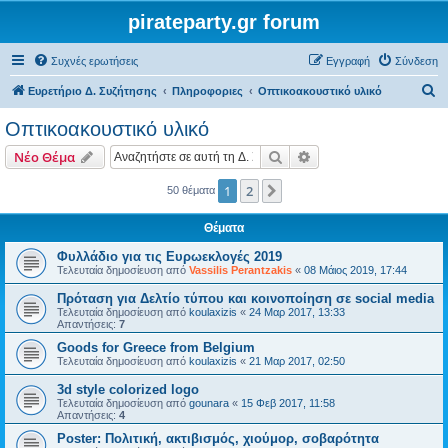
pirateparty.gr forum
Συχνές ερωτήσεις
Εγγραφή
Σύνδεση
Α
Ευρετήριο Δ. Συζήτησης
Πληροφοριες
Οπτικοακουστικό υλικό
ν
Οπτικοακουστικό υλικό
α
Αναζήτηση
Ειδική αναζήτηση
Νέο Θέμα
ζ
ή
1
2
Επόμενη
50 θέματα
τ
Θέματα
η
Φυλλάδιο για τις Ευρωεκλογές 2019
σ
Τελευταία δημοσίευση από
Vassilis Perantzakis
«
08 Μάιος 2019, 17:44
η
Πρόταση για Δελτίο τύπου και κοινοποίηση σε social media
Τελευταία δημοσίευση από
koulaxizis
«
24 Μαρ 2017, 13:33
Απαντήσεις:
7
Goods for Greece from Belgium
Τελευταία δημοσίευση από
koulaxizis
«
21 Μαρ 2017, 02:50
3d style colorized logo
Τελευταία δημοσίευση από
gounara
«
15 Φεβ 2017, 11:58
Απαντήσεις:
4
Poster: Πολιτική, ακτιβισμός, χιούμορ, σοβαρότητα