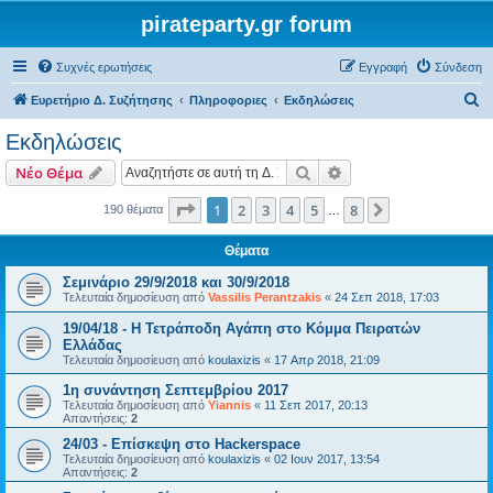
pirateparty.gr forum
Συχνές ερωτήσεις
Εγγραφή
Σύνδεση
Α
Ευρετήριο Δ. Συζήτησης
Πληροφοριες
Εκδηλώσεις
ν
Εκδηλώσεις
α
Αναζήτηση
Ειδική αναζήτηση
Νέο Θέμα
ζ
ή
Σελίδα
1
από
8
1
2
3
4
5
8
Επόμενη
190 θέματα
…
τ
Θέματα
η
Σεμινάριο 29/9/2018 και 30/9/2018
σ
Τελευταία δημοσίευση από
Vassilis Perantzakis
«
24 Σεπ 2018, 17:03
η
19/04/18 - Η Τετράποδη Αγάπη στο Κόμμα Πειρατών
Ελλάδας
Τελευταία δημοσίευση από
koulaxizis
«
17 Απρ 2018, 21:09
1η συνάντηση Σεπτεμβρίου 2017
Τελευταία δημοσίευση από
Yiannis
«
11 Σεπ 2017, 20:13
Απαντήσεις:
2
24/03 - Επίσκεψη στο Hackerspace
Τελευταία δημοσίευση από
koulaxizis
«
02 Ιουν 2017, 13:54
Απαντήσεις:
2