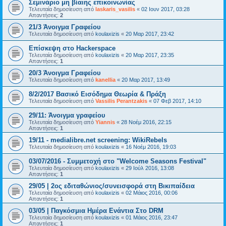
Σεμινάριο μη βίαιης επικοινωνίας
Τελευταία δημοσίευση από
laskaris_vasilis
«
02 Ιουν 2017, 03:28
Απαντήσεις:
2
21/3 Άνοιγμα Γραφείου
Τελευταία δημοσίευση από
koulaxizis
«
20 Μαρ 2017, 23:42
Επίσκεψη στο Hackerspace
Τελευταία δημοσίευση από
koulaxizis
«
20 Μαρ 2017, 23:35
Απαντήσεις:
1
20/3 Άνοιγμα Γραφείου
Τελευταία δημοσίευση από
kanellia
«
20 Μαρ 2017, 13:49
8/2/2017 Βασικό Εισόδημα Θεωρία & Πράξη
Τελευταία δημοσίευση από
Vassilis Perantzakis
«
07 Φεβ 2017, 14:10
29/11: Άνοιγμα γραφείου
Τελευταία δημοσίευση από
Yiannis
«
28 Νοέμ 2016, 22:15
Απαντήσεις:
1
19/11 - medialibre.net screening: WikiRebels
Τελευταία δημοσίευση από
koulaxizis
«
16 Νοέμ 2016, 19:03
03/07/2016 - Συμμετοχή στο "Welcome Seasons Festival"
Τελευταία δημοσίευση από
koulaxizis
«
29 Ιούλ 2016, 13:08
Απαντήσεις:
1
29/05 | 2ος εδιταθώνιος/συνεισφορά στη Βικιπαίδεια
Τελευταία δημοσίευση από
koulaxizis
«
02 Μάιος 2016, 00:06
Απαντήσεις:
1
03/05 | Παγκόσμια Ημέρα Ενάντια Στο DRM
Τελευταία δημοσίευση από
koulaxizis
«
01 Μάιος 2016, 23:47
Απαντήσεις:
1