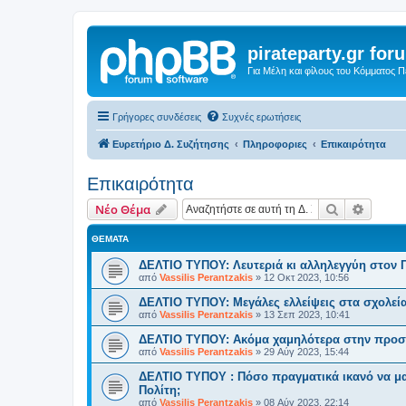
pirateparty.gr for
Για Μέλη και φίλους του Κόμματος 
Γρήγορες συνδέσεις
Συχνές ερωτήσεις
Ευρετήριο Δ. Συζήτησης
Πληροφοριες
Επικαιρότητα
Επικαιρότητα
Αναζήτηση
Ειδική
Νέο Θέμα
ΘΈΜΑΤΑ
ΔΕΛΤΙΟ ΤΥΠΟΥ: Λευτεριά κι αλληλεγγύη στον 
από
Vassilis Perantzakis
»
12 Οκτ 2023, 10:56
ΔΕΛΤΙΟ ΤΥΠΟΥ: Μεγάλες ελλείψεις στα σχολεία
από
Vassilis Perantzakis
»
13 Σεπ 2023, 10:41
ΔΕΛΤΙΟ ΤΥΠΟΥ: Ακόμα χαμηλότερα στην προστ
από
Vassilis Perantzakis
»
29 Αύγ 2023, 15:44
ΔΕΛΤΙΟ ΤΥΠΟΥ : Πόσο πραγματικά ικανό να μα
Πολίτη;
από
Vassilis Perantzakis
»
08 Αύγ 2023, 22:14