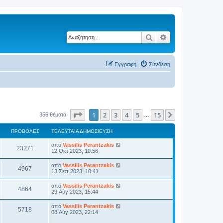
Αναζήτηση
Ειδική αναζήτηση
Εγγραφή
Σύνδεση
Σελίδα
1
από
15
1
2
3
4
5
15
Επόμενη
356 θέματα
…
ΠΡΟΒΟΛΈΣ
ΤΕΛΕΥΤΑΊΑ ΔΗΜΟΣΊΕΥΣΗ
από
Vassilis Perantzakis
23271
12 Οκτ 2023, 10:56
από
Vassilis Perantzakis
4967
13 Σεπ 2023, 10:41
από
Vassilis Perantzakis
4864
29 Αύγ 2023, 15:44
από
Vassilis Perantzakis
5718
08 Αύγ 2023, 22:14