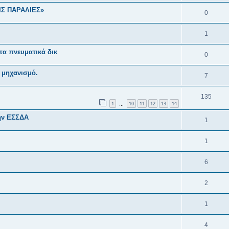
ΙΣ ΠΑΡΑΛΙΕΣ»
0
1
τα πνευματικά δικ
0
ό μηχανισμό.
7
135
1
10
11
12
13
14
…
ην ΕΣΣΔΑ
1
1
6
2
1
4