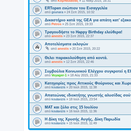
από
Κομπειλάδας
»
11 Νοέμ 2015, 16:31
ERTopen ενώπιον του Εισαγγελέα
από
gounara
»
24 Σεπ 2015, 10:32
Δικαστήριο κατά της GEA για απάτη κατ’ εξα
από
Petros
»
25 Σεπ 2015, 19:33
Τραγουδήστε το Happy Birthday ελεύθερα!
από
anestis
»
23 Σεπ 2015, 22:37
Αποτελέσματα εκλογών
από
anestis
»
20 Σεπ 2015, 20:22
Θελει παρακολούθηση από κοντά.
από
anestis
»
12 Σεπ 2015, 22:46
Συμβούλια Κοινωνικού Ελέγχου συγκροτεί η Ε
από
Voyager-1
»
18 Αύγ 2015, 21:33
Κατηγορίες προς Αττικούς Φούρνους και Χωρι
από
koulaxizis
»
20 Ιούλ 2015, 11:38
Απατεώνας ιδιοκτήτης γνωστής αλυσίδας σού
από
koulaxizis
»
18 Ιούλ 2015, 23:54
ΜΑΤ και ξύλο στις 15 Ιουλίου
από
koulaxizis
»
16 Ιούλ 2015, 11:36
Η Δίκη της Χρυσής Αυγής, Δίκη Παρωδία
από
koulaxizis
»
15 Ιούλ 2015, 11:49