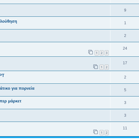
9
κολούθηση
1
2
24
1
2
3
17
1
2
ΡΤ
2
άτικο για πορνεία
5
περ μάρκετ
3
3
11
1
2