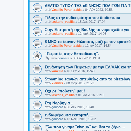
ΔΕΛΤΙΟ ΤΥΠΟΥ ΤΗΣ «ΚΙΝΗΣΗΣ ΠΟΛΙΤΩΝ ΓΙΑ Τ
από
Vassilis Perantzakis
»
04 Αύγ 2023, 10:53
Τέλος στην ουδετερότητα του διαδικτύου
από
laskaris_vasilis
»
15 Δεκ 2017, 17:04
Στην Επιτροπή της Βουλής το νομοσχέδιο για 
από
laskaris_vasilis
»
12 Ιούλ 2017, 14:06
8 ΜΚΟ τα έκαναν θάλασσα, μαζί με τον κρατικ
από
Vassilis Perantzakis
»
12 Ιαν 2017, 14:54
“Πειρατές στην Εκπαίδευση“.
από
gounara
»
30 Οκτ 2012, 13:31
Συνάντηση των Πειρατών με την ΕΛ/ΛΑΚ και τ
από
kanellia
»
10 Σεπ 2016, 15:49
Streaming ταινιών απευθείας απο το piratebay
από
Yiannis
»
08 Φεβ 2016, 21:23
Όχι ρε "πούστη" μου!
από
laskaris_vasilis
»
01 Ιαν 2016, 21:19
Στη Νορβηγία ..
από
gounara
»
30 Δεκ 2015, 10:40
ενδιαφέρουσα εκπομπή ....
από
gounara
»
13 Νοέμ 2015, 15:02
Έλα που γίναμε "κίνημα" και δεν το ξέρω....