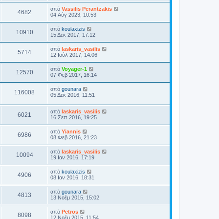
από
Vassilis Perantzakis
4682
04 Αύγ 2023, 10:53
από
koulaxizis
10910
15 Δεκ 2017, 17:12
από
laskaris_vasilis
5714
12 Ιούλ 2017, 14:06
από
Voyager-1
12570
07 Φεβ 2017, 16:14
από
gounara
116008
05 Δεκ 2016, 11:51
από
laskaris_vasilis
6021
16 Σεπ 2016, 19:25
από
Yiannis
6986
08 Φεβ 2016, 21:23
από
laskaris_vasilis
10094
19 Ιαν 2016, 17:19
από
koulaxizis
4906
08 Ιαν 2016, 18:31
από
gounara
4813
13 Νοέμ 2015, 15:02
από
Petros
8098
12 Νοέμ 2015, 11:54