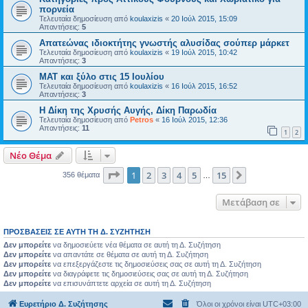
πορνεία
Τελευταία δημοσίευση από
koulaxizis
«
20 Ιούλ 2015, 15:09
Απαντήσεις:
5
Απατεώνας ιδιοκτήτης γνωστής αλυσίδας σούπερ μάρκετ
Τελευταία δημοσίευση από
koulaxizis
«
19 Ιούλ 2015, 10:42
Απαντήσεις:
3
ΜΑΤ και ξύλο στις 15 Ιουλίου
Τελευταία δημοσίευση από
koulaxizis
«
16 Ιούλ 2015, 16:52
Απαντήσεις:
3
Η Δίκη της Χρυσής Αυγής, Δίκη Παρωδία
Τελευταία δημοσίευση από
Petros
«
16 Ιούλ 2015, 12:36
Απαντήσεις:
11
1
2
Νέο Θέμα
Σελίδα
1
από
15
1
2
3
4
5
15
Επόμενη
356 θέματα
…
Μετάβαση σε
ΠΡΟΣΒΆΣΕΙΣ ΣΕ ΑΥΤΉ ΤΗ Δ. ΣΥΖΉΤΗΣΗ
Δεν μπορείτε
να δημοσιεύετε νέα θέματα σε αυτή τη Δ. Συζήτηση
Δεν μπορείτε
να απαντάτε σε θέματα σε αυτή τη Δ. Συζήτηση
Δεν μπορείτε
να επεξεργάζεστε τις δημοσιεύσεις σας σε αυτή τη Δ. Συζήτηση
Δεν μπορείτε
να διαγράφετε τις δημοσιεύσεις σας σε αυτή τη Δ. Συζήτηση
Δεν μπορείτε
να επισυνάπτετε αρχεία σε αυτή τη Δ. Συζήτηση
Ευρετήριο Δ. Συζήτησης
Όλοι οι χρόνοι είναι
UTC+03:00