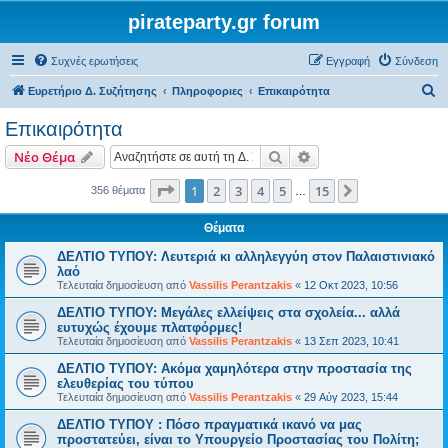
pirateparty.gr forum
Συχνές ερωτήσεις
Εγγραφή
Σύνδεση
Α
Ευρετήριο Δ. Συζήτησης
Πληροφοριες
Επικαιρότητα
ν
Επικαιρότητα
α
Αναζήτηση
Ειδική αναζήτηση
Νέο Θέμα
ζ
ή
Σελίδα
1
από
15
1
2
3
4
5
15
Επόμενη
356 θέματα
…
τ
Θέματα
η
ΔΕΛΤΙΟ ΤΥΠΟΥ: Λευτεριά κι αλληλεγγύη στον Παλαιστινιακό
σ
λαό
η
Τελευταία δημοσίευση από
Vassilis Perantzakis
«
12 Οκτ 2023, 10:56
ΔΕΛΤΙΟ ΤΥΠΟΥ: Μεγάλες ελλείψεις στα σχολεία... αλλά
ευτυχώς έχουμε πλατφόρμες!
Τελευταία δημοσίευση από
Vassilis Perantzakis
«
13 Σεπ 2023, 10:41
ΔΕΛΤΙΟ ΤΥΠΟΥ: Ακόμα χαμηλότερα στην προστασία της
ελευθερίας του τύπου
Τελευταία δημοσίευση από
Vassilis Perantzakis
«
29 Αύγ 2023, 15:44
ΔΕΛΤΙΟ ΤΥΠΟΥ : Πόσο πραγματικά ικανό να μας
προστατεύει, είναι το Υπουργείο Προστασίας του Πολίτη;