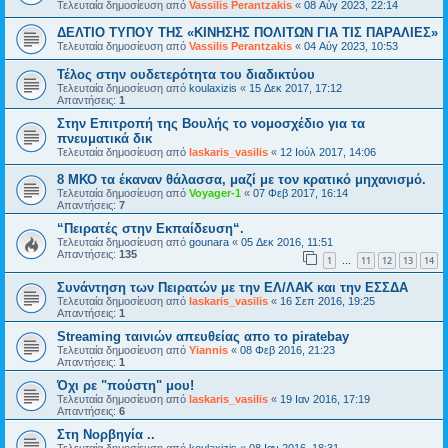
Τελευταία δημοσίευση από
Vassilis Perantzakis
«
08 Αύγ 2023, 22:14
ΔΕΛΤΙΟ ΤΥΠΟΥ ΤΗΣ «ΚΙΝΗΣΗΣ ΠΟΛΙΤΩΝ ΓΙΑ ΤΙΣ ΠΑΡΑΛΙΕΣ»
Τελευταία δημοσίευση από
Vassilis Perantzakis
«
04 Αύγ 2023, 10:53
Τέλος στην ουδετερότητα του διαδικτύου
Τελευταία δημοσίευση από
koulaxizis
«
15 Δεκ 2017, 17:12
Απαντήσεις:
1
Στην Επιτροπή της Βουλής το νομοσχέδιο για τα
πνευματικά δικ
Τελευταία δημοσίευση από
laskaris_vasilis
«
12 Ιούλ 2017, 14:06
8 ΜΚΟ τα έκαναν θάλασσα, μαζί με τον κρατικό μηχανισμό.
Τελευταία δημοσίευση από
Voyager-1
«
07 Φεβ 2017, 16:14
Απαντήσεις:
7
“Πειρατές στην Εκπαίδευση“.
Τελευταία δημοσίευση από
gounara
«
05 Δεκ 2016, 11:51
Απαντήσεις:
135
1
11
12
13
14
…
Συνάντηση των Πειρατών με την ΕΛ/ΛΑΚ και την ΕΣΣΔΑ
Τελευταία δημοσίευση από
laskaris_vasilis
«
16 Σεπ 2016, 19:25
Απαντήσεις:
1
Streaming ταινιών απευθείας απο το piratebay
Τελευταία δημοσίευση από
Yiannis
«
08 Φεβ 2016, 21:23
Απαντήσεις:
1
Όχι ρε "πούστη" μου!
Τελευταία δημοσίευση από
laskaris_vasilis
«
19 Ιαν 2016, 17:19
Απαντήσεις:
6
Στη Νορβηγία ..
Τελευταία δημοσίευση από
koulaxizis
«
08 Ιαν 2016, 18:31