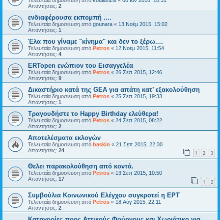
Απαντήσεις:
2
ενδιαφέρουσα εκπομπή ....
Τελευταία δημοσίευση από
gounara
«
13 Νοέμ 2015, 15:02
Απαντήσεις:
1
Έλα που γίναμε "κίνημα" και δεν το ξέρω....
Τελευταία δημοσίευση από
Petros
«
12 Νοέμ 2015, 11:54
Απαντήσεις:
4
ERTopen ενώπιον του Εισαγγελέα
Τελευταία δημοσίευση από
Petros
«
26 Σεπ 2015, 12:46
Απαντήσεις:
9
Δικαστήριο κατά της GEA για απάτη κατ’ εξακολούθηση
Τελευταία δημοσίευση από
Petros
«
25 Σεπ 2015, 19:33
Απαντήσεις:
1
Τραγουδήστε το Happy Birthday ελεύθερα!
Τελευταία δημοσίευση από
Petros
«
24 Σεπ 2015, 08:22
Απαντήσεις:
2
Αποτελέσματα εκλογών
Τελευταία δημοσίευση από
baskin
«
21 Σεπ 2015, 22:30
Απαντήσεις:
24
1
2
3
Θελει παρακολούθηση από κοντά.
Τελευταία δημοσίευση από
Petros
«
13 Σεπ 2015, 10:50
Απαντήσεις:
17
1
2
Συμβούλια Κοινωνικού Ελέγχου συγκροτεί η ΕΡΤ
Τελευταία δημοσίευση από
Petros
«
18 Αύγ 2015, 22:11
Απαντήσεις:
2
Κατηγορίες προς Αττικούς Φούρνους και Χωριάτικο για