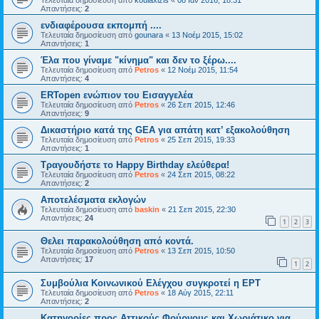
Απαντήσεις:
2
ενδιαφέρουσα εκπομπή ....
Τελευταία δημοσίευση από
gounara
«
13 Νοέμ 2015, 15:02
Απαντήσεις:
1
Έλα που γίναμε "κίνημα" και δεν το ξέρω....
Τελευταία δημοσίευση από
Petros
«
12 Νοέμ 2015, 11:54
Απαντήσεις:
4
ERTopen ενώπιον του Εισαγγελέα
Τελευταία δημοσίευση από
Petros
«
26 Σεπ 2015, 12:46
Απαντήσεις:
9
Δικαστήριο κατά της GEA για απάτη κατ’ εξακολούθηση
Τελευταία δημοσίευση από
Petros
«
25 Σεπ 2015, 19:33
Απαντήσεις:
1
Τραγουδήστε το Happy Birthday ελεύθερα!
Τελευταία δημοσίευση από
Petros
«
24 Σεπ 2015, 08:22
Απαντήσεις:
2
Αποτελέσματα εκλογών
Τελευταία δημοσίευση από
baskin
«
21 Σεπ 2015, 22:30
Απαντήσεις:
24
1
2
3
Θελει παρακολούθηση από κοντά.
Τελευταία δημοσίευση από
Petros
«
13 Σεπ 2015, 10:50
Απαντήσεις:
17
1
2
Συμβούλια Κοινωνικού Ελέγχου συγκροτεί η ΕΡΤ
Τελευταία δημοσίευση από
Petros
«
18 Αύγ 2015, 22:11
Απαντήσεις:
2
Κατηγορίες προς Αττικούς Φούρνους και Χωριάτικο για