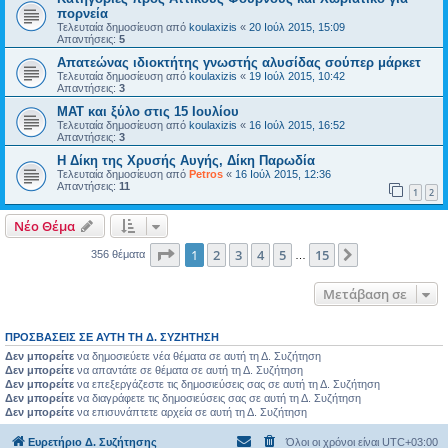
πορνεία
Τελευταία δημοσίευση από
koulaxizis
«
20 Ιούλ 2015, 15:09
Απαντήσεις:
5
Απατεώνας ιδιοκτήτης γνωστής αλυσίδας σούπερ μάρκετ
Τελευταία δημοσίευση από
koulaxizis
«
19 Ιούλ 2015, 10:42
Απαντήσεις:
3
ΜΑΤ και ξύλο στις 15 Ιουλίου
Τελευταία δημοσίευση από
koulaxizis
«
16 Ιούλ 2015, 16:52
Απαντήσεις:
3
Η Δίκη της Χρυσής Αυγής, Δίκη Παρωδία
Τελευταία δημοσίευση από
Petros
«
16 Ιούλ 2015, 12:36
Απαντήσεις:
11
1
2
Νέο Θέμα
Σελίδα
1
από
15
1
2
3
4
5
15
Επόμενη
356 θέματα
…
Μετάβαση σε
ΠΡΟΣΒΆΣΕΙΣ ΣΕ ΑΥΤΉ ΤΗ Δ. ΣΥΖΉΤΗΣΗ
Δεν μπορείτε
να δημοσιεύετε νέα θέματα σε αυτή τη Δ. Συζήτηση
Δεν μπορείτε
να απαντάτε σε θέματα σε αυτή τη Δ. Συζήτηση
Δεν μπορείτε
να επεξεργάζεστε τις δημοσιεύσεις σας σε αυτή τη Δ. Συζήτηση
Δεν μπορείτε
να διαγράφετε τις δημοσιεύσεις σας σε αυτή τη Δ. Συζήτηση
Δεν μπορείτε
να επισυνάπτετε αρχεία σε αυτή τη Δ. Συζήτηση
Ευρετήριο Δ. Συζήτησης
Όλοι οι χρόνοι είναι
UTC+03:00