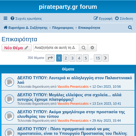
pirateparty.gr forum
Συχνές ερωτήσεις
Εγγραφή
Σύνδεση
Α
Ευρετήριο Δ. Συζήτησης
Πληροφοριες
Επικαιρότητα
ν
Επικαιρότητα
α
Αναζήτηση
Ειδική αναζήτηση
Νέο Θέμα
ζ
ή
Σελίδα
1
από
15
1
2
3
4
5
15
Επόμενη
356 θέματα
…
τ
Θέματα
η
ΔΕΛΤΙΟ ΤΥΠΟΥ: Λευτεριά κι αλληλεγγύη στον Παλαιστινιακό
σ
λαό
η
Τελευταία δημοσίευση από
Vassilis Perantzakis
«
12 Οκτ 2023, 10:56
ΔΕΛΤΙΟ ΤΥΠΟΥ: Μεγάλες ελλείψεις στα σχολεία... αλλά
ευτυχώς έχουμε πλατφόρμες!
Τελευταία δημοσίευση από
Vassilis Perantzakis
«
13 Σεπ 2023, 10:41
ΔΕΛΤΙΟ ΤΥΠΟΥ: Ακόμα χαμηλότερα στην προστασία της
ελευθερίας του τύπου
Τελευταία δημοσίευση από
Vassilis Perantzakis
«
29 Αύγ 2023, 15:44
ΔΕΛΤΙΟ ΤΥΠΟΥ : Πόσο πραγματικά ικανό να μας
προστατεύει, είναι το Υπουργείο Προστασίας του Πολίτη;