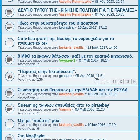
Τελευταία δημοσίευση από
Vassilis Perantzakis
«
08 Αύγ 2023, 22:14
ΔΕΛΤΙΟ ΤΥΠΟΥ ΤΗΣ «ΚΙΝΗΣΗΣ ΠΟΛΙΤΩΝ ΓΙΑ ΤΙΣ ΠΑΡΑΛΙΕΣ»
Τελευταία δημοσίευση από
Vassilis Perantzakis
«
04 Αύγ 2023, 10:53
Τέλος στην ουδετερότητα του διαδικτύου
Τελευταία δημοσίευση από
koulaxizis
«
15 Δεκ 2017, 17:12
Απαντήσεις:
1
Στην Επιτροπή της Βουλής το νομοσχέδιο για τα
πνευματικά δικ
Τελευταία δημοσίευση από
laskaris_vasilis
«
12 Ιούλ 2017, 14:06
8 ΜΚΟ τα έκαναν θάλασσα, μαζί με τον κρατικό μηχανισμό.
Τελευταία δημοσίευση από
Voyager-1
«
07 Φεβ 2017, 16:14
Απαντήσεις:
7
“Πειρατές στην Εκπαίδευση“.
Τελευταία δημοσίευση από
gounara
«
05 Δεκ 2016, 11:51
Απαντήσεις:
135
1
11
12
13
14
…
Συνάντηση των Πειρατών με την ΕΛ/ΛΑΚ και την ΕΣΣΔΑ
Τελευταία δημοσίευση από
laskaris_vasilis
«
16 Σεπ 2016, 19:25
Απαντήσεις:
1
Streaming ταινιών απευθείας απο το piratebay
Τελευταία δημοσίευση από
Yiannis
«
08 Φεβ 2016, 21:23
Απαντήσεις:
1
Όχι ρε "πούστη" μου!
Τελευταία δημοσίευση από
laskaris_vasilis
«
19 Ιαν 2016, 17:19
Απαντήσεις:
6
Στη Νορβηγία ..
Τελευταία δημοσίευση από
koulaxizis
«
08 Ιαν 2016, 18:31