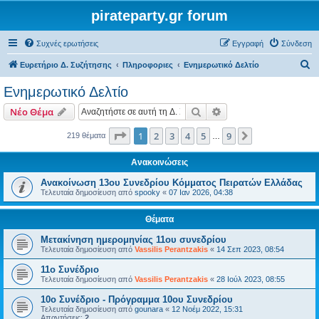
pirateparty.gr forum
Συχνές ερωτήσεις
Εγγραφή
Σύνδεση
Α
Ευρετήριο Δ. Συζήτησης
Πληροφοριες
Ενημερωτικό Δελτίο
ν
Ενημερωτικό Δελτίο
α
Αναζήτηση
Ειδική αναζήτηση
Νέο Θέμα
ζ
ή
Σελίδα
1
από
9
1
2
3
4
5
9
Επόμενη
219 θέματα
…
τ
Ανακοινώσεις
η
Ανακοίνωση 13ου Συνεδρίου Κόμματος Πειρατών Ελλάδας
σ
Τελευταία δημοσίευση από
spooky
«
07 Ιαν 2026, 04:38
η
Θέματα
Μετακίνηση ημερομηνίας 11ου συνεδρίου
Τελευταία δημοσίευση από
Vassilis Perantzakis
«
14 Σεπ 2023, 08:54
11o Συνέδριο
Τελευταία δημοσίευση από
Vassilis Perantzakis
«
28 Ιούλ 2023, 08:55
10ο Συνέδριο - Πρόγραμμα 10ου Συνεδρίου
Τελευταία δημοσίευση από
gounara
«
12 Νοέμ 2022, 15:31
Απαντήσεις:
2