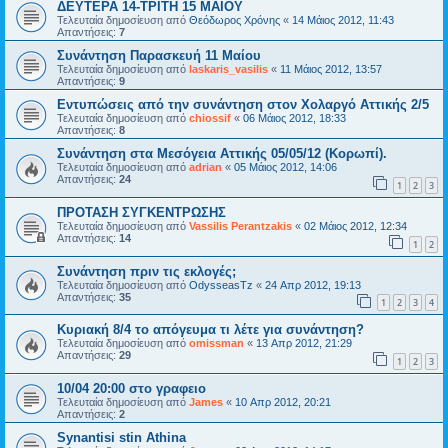
ΔΕΥΤΕΡΑ 14-ΤΡΙΤΗ 15 ΜΑΪΟΥ
Τελευταία δημοσίευση από
Θεόδωρος Χρόνης
«
14 Μάιος 2012, 11:43
Απαντήσεις:
7
Συνάντηση Παρασκευή 11 Μαίου
Τελευταία δημοσίευση από
laskaris_vasilis
«
11 Μάιος 2012, 13:57
Απαντήσεις:
9
Εντυπώσεις από την συνάντηση στον Χολαργό Αττικής 2/5
Τελευταία δημοσίευση από
chiossif
«
06 Μάιος 2012, 18:33
Απαντήσεις:
8
Συνάντηση στα Μεσόγεια Αττικής 05/05/12 (Κορωπί).
Τελευταία δημοσίευση από
adrian
«
05 Μάιος 2012, 14:06
Απαντήσεις:
24
1
2
3
ΠΡΟΤΑΣΗ ΣΥΓΚΕΝΤΡΩΣΗΣ
Τελευταία δημοσίευση από
Vassilis Perantzakis
«
02 Μάιος 2012, 12:34
Απαντήσεις:
14
1
2
Συνάντηση πριν τις εκλογές;
Τελευταία δημοσίευση από
OdysseasTz
«
24 Απρ 2012, 19:13
Απαντήσεις:
35
1
2
3
4
Κυριακή 8/4 το απόγευμα τι λέτε για συνάντηση?
Τελευταία δημοσίευση από
omissman
«
13 Απρ 2012, 21:29
Απαντήσεις:
29
1
2
3
10/04 20:00 στο γραφειο
Τελευταία δημοσίευση από
James
«
10 Απρ 2012, 20:21
Απαντήσεις:
2
Synantisi stin Athina