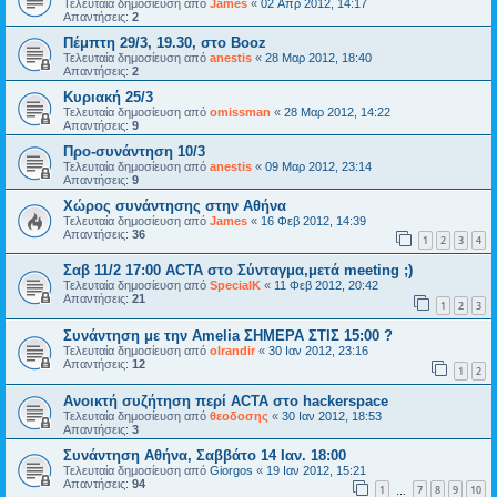
Τελευταία δημοσίευση από
James
«
02 Απρ 2012, 14:17
Απαντήσεις:
2
Πέμπτη 29/3, 19.30, στο Booz
Τελευταία δημοσίευση από
anestis
«
28 Μαρ 2012, 18:40
Απαντήσεις:
2
Κυριακή 25/3
Τελευταία δημοσίευση από
omissman
«
28 Μαρ 2012, 14:22
Απαντήσεις:
9
Προ-συνάντηση 10/3
Τελευταία δημοσίευση από
anestis
«
09 Μαρ 2012, 23:14
Απαντήσεις:
9
Χώρος συνάντησης στην Αθήνα
Τελευταία δημοσίευση από
James
«
16 Φεβ 2012, 14:39
Απαντήσεις:
36
1
2
3
4
Σαβ 11/2 17:00 ACTA στο Σύνταγμα,μετά meeting ;)
Τελευταία δημοσίευση από
SpecialK
«
11 Φεβ 2012, 20:42
Απαντήσεις:
21
1
2
3
Συνάντηση με την Amelia ΣΗΜΕΡΑ ΣΤΙΣ 15:00 ?
Τελευταία δημοσίευση από
olrandir
«
30 Ιαν 2012, 23:16
Απαντήσεις:
12
1
2
Ανοικτή συζήτηση περί ACTA στο hackerspace
Τελευταία δημοσίευση από
θεοδοσης
«
30 Ιαν 2012, 18:53
Απαντήσεις:
3
Συνάντηση Αθήνα, Σαββάτο 14 Ιαν. 18:00
Τελευταία δημοσίευση από
Giorgos
«
19 Ιαν 2012, 15:21
Απαντήσεις:
94
1
7
8
9
10
…