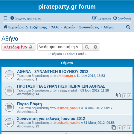
pirateparty.gr forum
Συχνές ερωτήσεις
Εγγραφή
Σύνδεση
Α
Ευρετήριο Δ. Συζήτησης
Άλλα
Αρχείο
Συναντήσεις
Αθήνα
ν
Αθήνα
α
Αναζήτηση
Ειδική αναζήτηση
Κλειδωμένο
ζ
22 θέματα • Σελίδα
1
από
1
ή
Θέματα
τ
η
ΑΘΗΝΑ - ΣΥΝΑΝΤΗΣΗ 9 ΙΟΥΝΙΟΥ 2012
Τελευταία δημοσίευση από
omissman
«
11 Ιουν 2012, 16:53
σ
Απαντήσεις:
1
η
ΠΡΟΤΑΣΗ ΓΙΑ ΣΥΝΑΝΤΗΣΗ ΠΕΙΡΑΤΩΝ ΑΘΗΝΑΣ
Τελευταία δημοσίευση από
hrsfpgyjrnptrd
«
09 Ιουν 2012, 11:28
Απαντήσεις:
14
1
2
Πόρτο Ράφτη
Τελευταία δημοσίευση από
laskaris_vasilis
«
04 Ιουν 2012, 00:17
Απαντήσεις:
2
Συνάντηση για εκλογές Ιουνίου 2012
Τελευταία δημοσίευση από
laskaris_vasilis
«
31 Μάιος 2012, 09:56
Απαντήσεις:
23
1
2
3