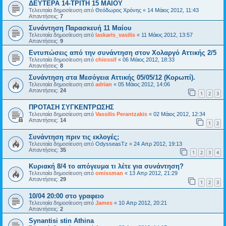
ΔΕΥΤΕΡΑ 14-ΤΡΙΤΗ 15 ΜΑΪΟΥ
Τελευταία δημοσίευση από
Θεόδωρος Χρόνης
«
14 Μάιος 2012, 11:43
Απαντήσεις:
7
Συνάντηση Παρασκευή 11 Μαίου
Τελευταία δημοσίευση από
laskaris_vasilis
«
11 Μάιος 2012, 13:57
Απαντήσεις:
9
Εντυπώσεις από την συνάντηση στον Χολαργό Αττικής 2/5
Τελευταία δημοσίευση από
chiossif
«
06 Μάιος 2012, 18:33
Απαντήσεις:
8
Συνάντηση στα Μεσόγεια Αττικής 05/05/12 (Κορωπί).
Τελευταία δημοσίευση από
adrian
«
05 Μάιος 2012, 14:06
Απαντήσεις:
24
1
2
3
ΠΡΟΤΑΣΗ ΣΥΓΚΕΝΤΡΩΣΗΣ
Τελευταία δημοσίευση από
Vassilis Perantzakis
«
02 Μάιος 2012, 12:34
Απαντήσεις:
14
1
2
Συνάντηση πριν τις εκλογές;
Τελευταία δημοσίευση από
OdysseasTz
«
24 Απρ 2012, 19:13
Απαντήσεις:
35
1
2
3
4
Κυριακή 8/4 το απόγευμα τι λέτε για συνάντηση?
Τελευταία δημοσίευση από
omissman
«
13 Απρ 2012, 21:29
Απαντήσεις:
29
1
2
3
10/04 20:00 στο γραφειο
Τελευταία δημοσίευση από
James
«
10 Απρ 2012, 20:21
Απαντήσεις:
2
Synantisi stin Athina