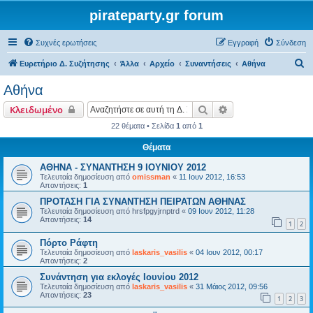
pirateparty.gr forum
Συχνές ερωτήσεις
Εγγραφή
Σύνδεση
Α
Ευρετήριο Δ. Συζήτησης
Άλλα
Αρχείο
Συναντήσεις
Αθήνα
ν
Αθήνα
α
Αναζήτηση
Ειδική αναζήτηση
Κλειδωμένο
ζ
22 θέματα • Σελίδα
1
από
1
ή
Θέματα
τ
η
ΑΘΗΝΑ - ΣΥΝΑΝΤΗΣΗ 9 ΙΟΥΝΙΟΥ 2012
Τελευταία δημοσίευση από
omissman
«
11 Ιουν 2012, 16:53
σ
Απαντήσεις:
1
η
ΠΡΟΤΑΣΗ ΓΙΑ ΣΥΝΑΝΤΗΣΗ ΠΕΙΡΑΤΩΝ ΑΘΗΝΑΣ
Τελευταία δημοσίευση από
hrsfpgyjrnptrd
«
09 Ιουν 2012, 11:28
Απαντήσεις:
14
1
2
Πόρτο Ράφτη
Τελευταία δημοσίευση από
laskaris_vasilis
«
04 Ιουν 2012, 00:17
Απαντήσεις:
2
Συνάντηση για εκλογές Ιουνίου 2012
Τελευταία δημοσίευση από
laskaris_vasilis
«
31 Μάιος 2012, 09:56
Απαντήσεις:
23
1
2
3