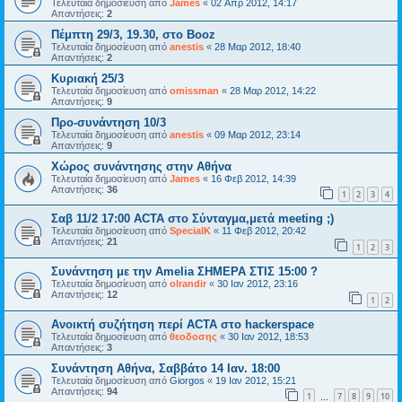
Τελευταία δημοσίευση από
James
«
02 Απρ 2012, 14:17
Απαντήσεις:
2
Πέμπτη 29/3, 19.30, στο Booz
Τελευταία δημοσίευση από
anestis
«
28 Μαρ 2012, 18:40
Απαντήσεις:
2
Κυριακή 25/3
Τελευταία δημοσίευση από
omissman
«
28 Μαρ 2012, 14:22
Απαντήσεις:
9
Προ-συνάντηση 10/3
Τελευταία δημοσίευση από
anestis
«
09 Μαρ 2012, 23:14
Απαντήσεις:
9
Χώρος συνάντησης στην Αθήνα
Τελευταία δημοσίευση από
James
«
16 Φεβ 2012, 14:39
Απαντήσεις:
36
1
2
3
4
Σαβ 11/2 17:00 ACTA στο Σύνταγμα,μετά meeting ;)
Τελευταία δημοσίευση από
SpecialK
«
11 Φεβ 2012, 20:42
Απαντήσεις:
21
1
2
3
Συνάντηση με την Amelia ΣΗΜΕΡΑ ΣΤΙΣ 15:00 ?
Τελευταία δημοσίευση από
olrandir
«
30 Ιαν 2012, 23:16
Απαντήσεις:
12
1
2
Ανοικτή συζήτηση περί ACTA στο hackerspace
Τελευταία δημοσίευση από
θεοδοσης
«
30 Ιαν 2012, 18:53
Απαντήσεις:
3
Συνάντηση Αθήνα, Σαββάτο 14 Ιαν. 18:00
Τελευταία δημοσίευση από
Giorgos
«
19 Ιαν 2012, 15:21
Απαντήσεις:
94
1
7
8
9
10
…