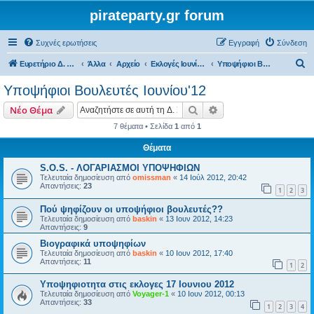
pirateparty.gr forum
Συχνές ερωτήσεις
Εγγραφή
Σύνδεση
Α
Ευρετήριο Δ. Συζήτησης
Άλλα
Αρχείο
Εκλογές Ιουνίου 2012
Υποψήφιοι Βουλευτές Ιουνίου'12
ν
Υποψήφιοι Βουλευτές Ιουνίου'12
α
Αναζήτηση
Ειδική αναζήτηση
Νέο Θέμα
ζ
7 θέματα • Σελίδα
1
από
1
ή
Θέματα
τ
η
S.O.S. - ΛΟΓΑΡΙΑΣΜΟΙ ΥΠΟΨΗΦΙΩΝ
Τελευταία δημοσίευση από
omissman
«
14 Ιούλ 2012, 20:42
σ
Απαντήσεις:
23
1
2
3
η
Πού ψηφίζουν οι υποψήφιοι βουλευτές??
Τελευταία δημοσίευση από
baskin
«
13 Ιουν 2012, 14:23
Απαντήσεις:
9
Βιογραφικά υποψηφίων
Τελευταία δημοσίευση από
baskin
«
10 Ιουν 2012, 17:40
Απαντήσεις:
11
1
2
Υποψηφιοτητα στις εκλογες 17 Ιουνιου 2012
Τελευταία δημοσίευση από
Voyager-1
«
10 Ιουν 2012, 00:13
Απαντήσεις:
33
1
2
3
4