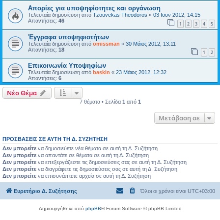
Απορίες για υποψηφίοτητες και οργάνωση
Τελευταία δημοσίευση από
Tzouvekas Theodoros
«
03 Ιουν 2012, 14:15
Απαντήσεις:
46
1
2
3
4
5
Έγγραφα υποψηφιοτήτων
Τελευταία δημοσίευση από
omissman
«
30 Μάιος 2012, 13:11
Απαντήσεις:
18
1
2
Επικοινωνία Υποψηφίων
Τελευταία δημοσίευση από
baskin
«
23 Μάιος 2012, 12:32
Απαντήσεις:
6
Νέο Θέμα
7 θέματα • Σελίδα
1
από
1
Μετάβαση σε
ΠΡΟΣΒΆΣΕΙΣ ΣΕ ΑΥΤΉ ΤΗ Δ. ΣΥΖΉΤΗΣΗ
Δεν μπορείτε
να δημοσιεύετε νέα θέματα σε αυτή τη Δ. Συζήτηση
Δεν μπορείτε
να απαντάτε σε θέματα σε αυτή τη Δ. Συζήτηση
Δεν μπορείτε
να επεξεργάζεστε τις δημοσιεύσεις σας σε αυτή τη Δ. Συζήτηση
Δεν μπορείτε
να διαγράφετε τις δημοσιεύσεις σας σε αυτή τη Δ. Συζήτηση
Δεν μπορείτε
να επισυνάπτετε αρχεία σε αυτή τη Δ. Συζήτηση
Ευρετήριο Δ. Συζήτησης
Όλοι οι χρόνοι είναι
UTC+03:00
Δημιουργήθηκε από
phpBB
® Forum Software © phpBB Limited