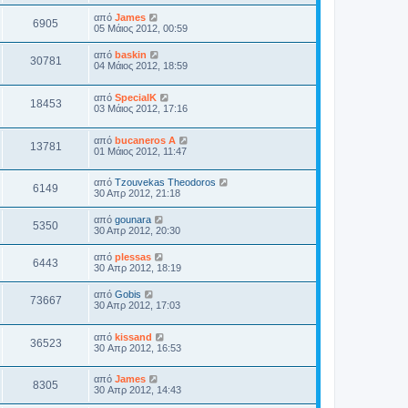
από
James
6905
05 Μάιος 2012, 00:59
από
baskin
30781
04 Μάιος 2012, 18:59
από
SpecialK
18453
03 Μάιος 2012, 17:16
από
bucaneros A
13781
01 Μάιος 2012, 11:47
από
Tzouvekas Theodoros
6149
30 Απρ 2012, 21:18
από
gounara
5350
30 Απρ 2012, 20:30
από
plessas
6443
30 Απρ 2012, 18:19
από
Gobis
73667
30 Απρ 2012, 17:03
από
kissand
36523
30 Απρ 2012, 16:53
από
James
8305
30 Απρ 2012, 14:43