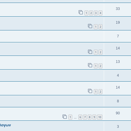
33
1
2
3
4
19
1
2
7
14
1
2
13
1
2
4
14
1
2
8
90
1
6
7
8
9
10
…
κλογων
3