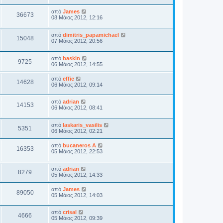
από
James
36673
08 Μάιος 2012, 12:16
από
dimitris_papamichael
15048
07 Μάιος 2012, 20:56
από
baskin
9725
06 Μάιος 2012, 14:55
από
effie
14628
06 Μάιος 2012, 09:14
από
adrian
14153
06 Μάιος 2012, 08:41
από
laskaris_vasilis
5351
06 Μάιος 2012, 02:21
από
bucaneros A
16353
05 Μάιος 2012, 22:53
από
adrian
8279
05 Μάιος 2012, 14:33
από
James
89050
05 Μάιος 2012, 14:03
από
crisal
4666
05 Μάιος 2012, 09:39