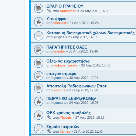
ΩΡΑΡΙΟ ΓΡΑΦΕΙΟΥ
από
omissman
»
24 Απρ 2012, 16:05
Υποψήφιοι
από
kissand
»
21 Απρ 2012, 10:23
Κατανομή διαφημιστική χώρων διαφημιστικής
από
krogias
»
23 Απρ 2012, 14:57
ΠΑΡΑΤΗΡΗΤΕΣ ΟΑΣΕ
από
anestis
»
30 Απρ 2012, 19:46
Θέλω να ευχαριστήσω:
από
laskaris_vasilis
»
30 Απρ 2012, 17:53
επειγον σημερα
από
gounara
»
30 Απρ 2012, 17:28
Αποστολή Ραδιοφωνικών Σποτ
από
Yiannis
»
28 Απρ 2012, 17:26
ΠΕΙΡΑΤΙΚΟ ΞΕΒΡ@ΚΩΜ@
από
gounara
»
24 Απρ 2012, 18:05
ΦΕΚ χρόνος προβολής
από
Yiannis
»
27 Απρ 2012, 16:12
Σημαία πειρατών
από
James
»
29 Απρ 2012, 11:43