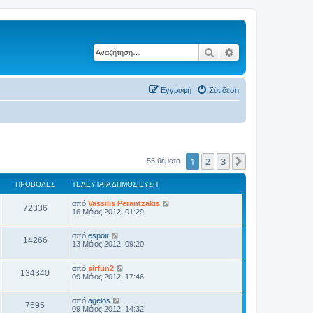
Αναζήτηση
Ειδική αναζήτηση
Εγγραφή
Σύνδεση
1
2
3
Επόμενη
55 θέματα
ΠΡΟΒΟΛΈΣ
ΤΕΛΕΥΤΑΊΑ ΔΗΜΟΣΊΕΥΣΗ
από
Vassilis Perantzakis
72336
16 Μάιος 2012, 01:29
από
espoir
14266
13 Μάιος 2012, 09:20
από
sirfun2
134340
09 Μάιος 2012, 17:46
από
agelos
7695
09 Μάιος 2012, 14:32