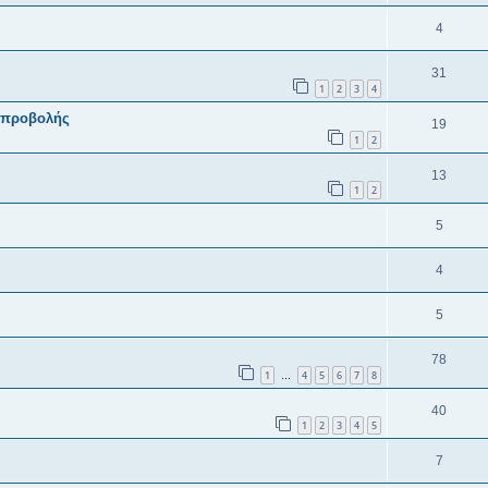
4
31
1
2
3
4
 προβολής
19
1
2
13
1
2
5
4
5
78
1
4
5
6
7
8
…
40
1
2
3
4
5
7