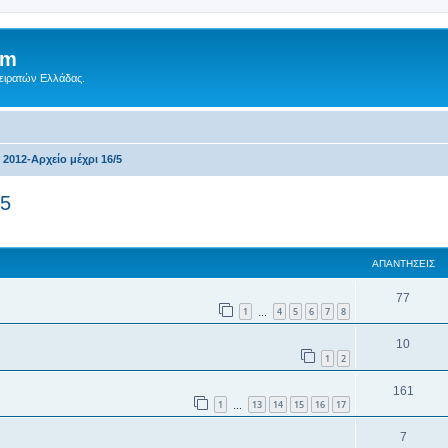
um
Πειρατών Ελλάδας.
2012-Αρχείο μέχρι 16/5
/5
ση
κή αναζήτηση
ΑΠΑΝΤΉΣΕΙΣ
77
1
4
5
6
7
8
…
10
1
2
161
1
13
14
15
16
17
…
7