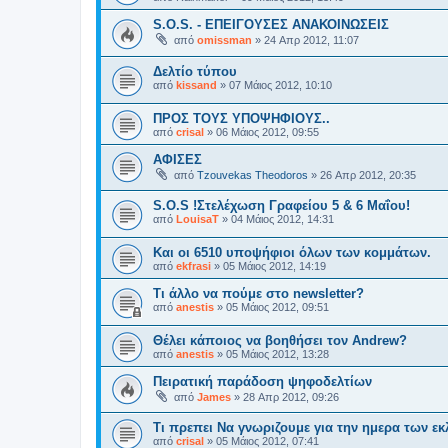
S.O.S. - ΕΠΕΙΓΟΥΣΕΣ ΑΝΑΚΟΙΝΩΣΕΙΣ
από
omissman
»
24 Απρ 2012, 11:07
Δελτίο τύπου
από
kissand
»
07 Μάιος 2012, 10:10
ΠΡΟΣ ΤΟΥΣ ΥΠΟΨΗΦΙΟΥΣ..
από
crisal
»
06 Μάιος 2012, 09:55
ΑΦΙΣΕΣ
από
Tzouvekas Theodoros
»
26 Απρ 2012, 20:35
S.O.S !Στελέχωση Γραφείου 5 & 6 Μαΐου!
από
LouisaT
»
04 Μάιος 2012, 14:31
Και οι 6510 υποψήφιοι όλων των κομμάτων.
από
ekfrasi
»
05 Μάιος 2012, 14:19
Τι άλλο να πούμε στο newsletter?
από
anestis
»
05 Μάιος 2012, 09:51
Θέλει κάποιος να βοηθήσει τον Andrew?
από
anestis
»
05 Μάιος 2012, 13:28
Πειρατική παράδοση ψηφοδελτίων
από
James
»
28 Απρ 2012, 09:26
Τι πρεπει Να γνωριζουμε για την ημερα των ε
από
crisal
»
05 Μάιος 2012, 07:41