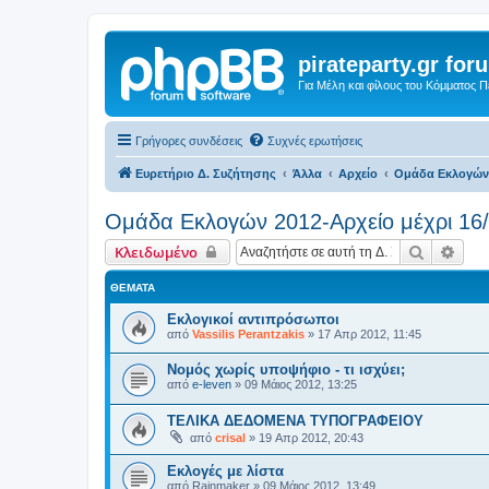
pirateparty.gr for
Για Μέλη και φίλους του Κόμματος 
Γρήγορες συνδέσεις
Συχνές ερωτήσεις
Ευρετήριο Δ. Συζήτησης
Άλλα
Αρχείο
Ομάδα Εκλογών 
Ομάδα Εκλογών 2012-Αρχείο μέχρι 16
Αναζήτη
Ειδι
Κλειδωμένο
ΘΈΜΑΤΑ
Εκλογικοί αντιπρόσωποι
από
Vassilis Perantzakis
»
17 Απρ 2012, 11:45
Νομός χωρίς υποψήφιο - τι ισχύει;
από
e-leven
»
09 Μάιος 2012, 13:25
ΤΕΛΙΚΑ ΔΕΔΟΜΕΝΑ ΤΥΠΟΓΡΑΦΕΙΟΥ
από
crisal
»
19 Απρ 2012, 20:43
Εκλογές με λίστα
από
Rainmaker
»
09 Μάιος 2012, 13:49