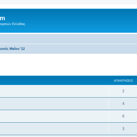
um
Πειρατών Ελλάδας.
υτές Μαΐου '12
ση
κή αναζήτηση
ΑΠΑΝΤΉΣΕΙΣ
2
4
6
3