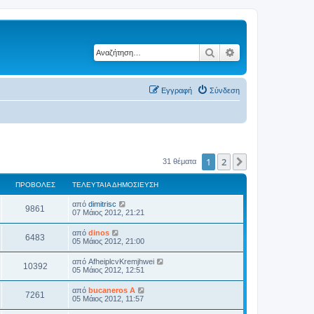
Αναζήτηση
Ειδική αναζήτηση
Εγγραφή
Σύνδεση
1
2
Επόμενη
31 θέματα
ΠΡΟΒΟΛΈΣ
ΤΕΛΕΥΤΑΊΑ ΔΗΜΟΣΊΕΥΣΗ
από
dimitrisc
9861
07 Μάιος 2012, 21:21
από
dinos
6483
05 Μάιος 2012, 21:00
από
AfheiplcvKremjhwei
10392
05 Μάιος 2012, 12:51
από
bucaneros A
7261
05 Μάιος 2012, 11:57