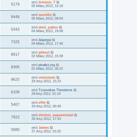
από
Antonis_T
5179
05 Μάιος 2012, 10:18
από
savvidis
8448
05 Μάιος 2012, 09:04
από
eleni_paliou
5343
04 Μάιος 2012, 19:08
από
Δήμητρα
7325
04 Μάιος 2012, 17:40
από
gkkoul
6617
02 Μάιος 2012, 15:38
από
piratiko.org
8306
01 Μάιος 2012, 00:22
από
omissman
9625
29 Απρ 2012, 15:23
από
Tzouvekas Theodoros
6108
29 Απρ 2012, 01:18
από
effie
5407
29 Απρ 2012, 00:49
από
dimitris_papamichael
7922
28 Απρ 2012, 17:43
από
James
5880
27 Απρ 2012, 03:25